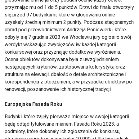
przyznając mu od 1 do 5 punktów. Drzwi do finału otworzyły
się przed 97 budynkami, które w głosowaniu online
uzyskały średnią minimum 2 punkty. Podczas stacjonarnych
obrad pod przewodnictwem Andrzeja Poniewierki, które
odbyły się 7 grudnia 2023 we Wrocławiu jury ogłosiło swój
werdykt wskazując zwycięzców iw każdej kategorii
konkursowej oraz przyznając dodatkowe wyróżnienia.
Ocena obiektów dokonywana była z uwzględnieniem
następujących kryteriów: zastosowana kolorystyka oraz
struktura na elewacji, dbałość o detale architektoniczne i
korespondencja z otoczeniem, a w przypadku obiektów po
renowacji, poszanowanie ich historycznej tradycji.
Europejska Fasada Roku
Budynki, które zajęły pierwsze miejsce w swojej kategorii
będą odtąd tytułowane mianem Fasada Roku 2023, a
podmioty, które dokonały ich zgłoszenia do konkursu,
otrzymają nagrodę w wysokości 10 000 zł. Na tym jednak