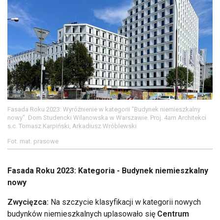
Fasada Roku 2023: Wyróżnienie w kategorii "Budynek niemieszkalny
nowy". Dom Studencki Wilanowska w Warszawie. Proj. 4am Architekci
s.c. Tomasz Karpiński, Arkadiusz Wróblewski
Fot. mat. prasowe
Fasada Roku 2023: Kategoria - Budynek niemieszkalny
nowy
Zwycięzca:
Na szczycie klasyfikacji w kategorii nowych
budynków niemieszkalnych uplasowało się
Centrum