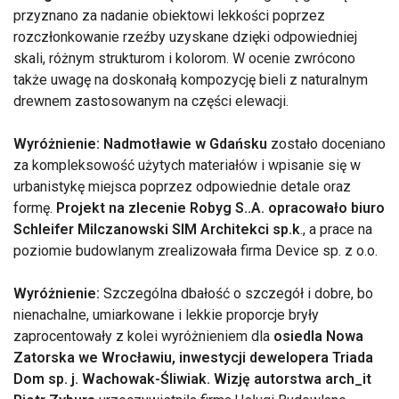
przyznano za nadanie obiektowi lekkości poprzez
rozczłonkowanie rzeźby uzyskane dzięki odpowiedniej
skali, różnym strukturom i kolorom. W ocenie zwrócono
także uwagę na doskonałą kompozycję bieli z naturalnym
drewnem zastosowanym na części elewacji.
Wyróżnienie: Nadmotławie w Gdańsku
zostało doceniano
za kompleksowość użytych materiałów i wpisanie się w
urbanistykę miejsca poprzez odpowiednie detale oraz
formę.
Projekt na zlecenie Robyg S..A. opracowało biuro
Schleifer Milczanowski SIM Architekci sp.k
., a prace na
poziomie budowlanym zrealizowała firma Device sp. z o.o.
Wyróżnienie:
Szczególna dbałość o szczegół i dobre, bo
nienachalne, umiarkowane i lekkie proporcje bryły
zaprocentowały z kolei wyróżnieniem dla
osiedla Nowa
Zatorska we Wrocławiu, inwestycji dewelopera Triada
Dom sp. j. Wachowak-Śliwiak. Wizję autorstwa arch_it