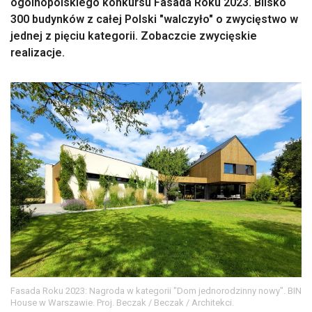
ogólnopolskiego konkursu Fasada Roku 2023. Blisko
300 budynków z całej Polski "walczyło" o zwycięstwo w
jednej z pięciu kategorii. Zobaczcie zwycięskie
realizacje.
Fasada Roku 2023: Nagroda w kategorii "Dom jednorodzinny nowy". BIN
House w Warszawie. Proj. Beczak / Beczak / Architekci.