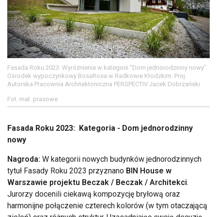
Fasada Roku 2023: Wyróżnienie w kategorii "Dom jednorodzinny nowy".
Ośrodek wypoczynkowy BosaRosa w Radkowie Kłodzkim. Proj.
Autorska Pracownia Architektoniczna PERSPECTIV Jacek Dobrzański
Fot. mat. prasowe
Fasada Roku 2023: Kategoria - Dom jednorodzinny
nowy
Nagroda:
W kategorii nowych budynków jednorodzinnych
tytuł Fasady Roku 2023 przyznano
BIN House w
Warszawie projektu Beczak / Beczak / Architekci
.
Jurorzy docenili ciekawą kompozycję bryłową oraz
harmonijne połączenie czterech kolorów (w tym otaczającą