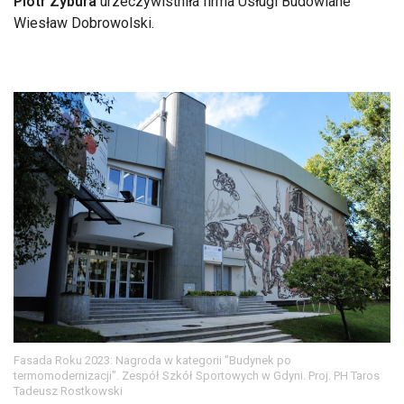
Piotr Zybura
urzeczywistniła firma Usługi Budowlane
Wiesław Dobrowolski.
Fasada Roku 2023: Nagroda w kategorii "Budynek po
termomodernizacji". Zespół Szkół Sportowych w Gdyni. Proj. PH Taros
Tadeusz Rostkowski