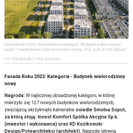
Fasada Roku 2023: Wyróżnienie w kategorii "Budynek wielorodzinny
nowy". Osiedle Nowa Zatorska we Wrocławiu. Proj. arch_it Piotr Zybura
Fot. Maciej Lulko / mat. prasowe
Fasada Roku 2023: Kategoria - Budynek wielorodzinny
nowy
Nagroda:
W najliczniej obsadzonej kategorii, w której
mierzyło się 127 nowych budynków wielorodzinnych,
zwycięzcą okrzyknięto kameralne
osiedle Smolna Sopot,
za którą stoją: Invest Komfort Spółka Akcyjna Sp.k.
(inwestor i wykonawca) oraz KD Kozikowski
Design/Potearchitekci (architekt).
Nagrodę główną