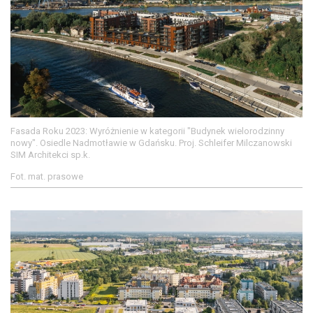
Fasada Roku 2023: Wyróżnienie w kategorii "Budynek wielorodzinny
nowy". Osiedle Nadmotławie w Gdańsku. Proj. Schleifer Milczanowski
SIM Architekci sp.k.
Fot. mat. prasowe