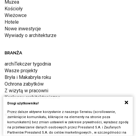
Muzea
Kościoły
Wieżowce
Hotele
Nowe inwestycje
Wywiady o architekturze
BRANŻA
archiTekczer tygodnia
Wasze projekty
Bryła i Makabryła roku
Ochrona zabytków
Z wizytą w pracowni
Konkursy architektoniczne
Drogi użytkowniku!
Przez dalsze aktywne korzystanie z naszego Serwisu (scrollowanie,
KONTAKT
zamknięcie komunikatu, kliknięcie na elementy na stronie poza
komunikatem) bez zmian ustawień w zakresie prywatności, wyrażasz zgodę
biuro@press-land.pl
na przetwarzanie danych osobowych przez Pressland S.A. i Zaufanych
Biuro Reklamy Pressland S.A.
Partnerów Pressland S.A. do celów marketingowych , w szczególności na