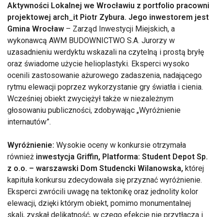
Aktywności Lokalnej we Wrocławiu z portfolio pracowni
projektowej arch_it Piotr Zybura. Jego inwestorem jest
Gmina Wrocław
– Zarząd Inwestycji Miejskich, a
wykonawcą AWM BUDOWNICTWO S.A. Jurorzy w
uzasadnieniu werdyktu wskazali na czytelną i prostą bryłę
oraz świadome użycie helioplastyki. Eksperci wysoko
ocenili zastosowanie ażurowego zadaszenia, nadającego
rytmu elewacji poprzez wykorzystanie gry światła i cienia.
Wcześniej obiekt zwyciężył także w niezależnym
głosowaniu publiczności, zdobywając „Wyróżnienie
internautów”.
Wyróżnienie:
Wysokie oceny w konkursie otrzymała
również
inwestycja Griffin, Platforma: Student Depot Sp.
z o.o. – warszawski Dom Studencki Wilanowska,
której
kapituła konkursu zdecydowała się przyznać wyróżnienie.
Eksperci zwrócili uwagę na tektonikę oraz jednolity kolor
elewacji, dzięki którym obiekt, pomimo monumentalnej
skali, zyskał delikatność, w czego efekcie nie przytłacza i