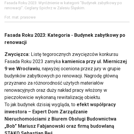
Fasada Roku 2023: Wyróżnienie w kategorii "Budynek zabytkowy po
renowacji". Ceglany Spichrz w Zalesiu Śląskim.
Fot. mat. prasowe
Fasada Roku 2023: Kategoria - Budynek zabytkowy po
renowacji
Zwycięzca:
Listę tegorocznych zwycięzców konkursu
Fasada Roku 2023 zamyka
kamienica przy ul. Mierniczej
9 we Wrocławiu
, najwyżej oceniona przez jury w grupie
budynków zabytkowych po renowacji. Nagrodę główną
przyznano za różnorodność użytych materiałów
renowacyjnych oraz duży nakład pracy włożony w
pieczołowicie wykonaną rewitalizację obiektu.
To jak budynek dzisiaj wygląda, to
efekt współpracy
inwestora – Expert Dom Zarządzanie
Nieruchomościami z Biurem Obsługi Budownictwa
„Bob” Mariusz Fabjanowski oraz firmą budowlaną
STAKO Sebastian Bęś
.