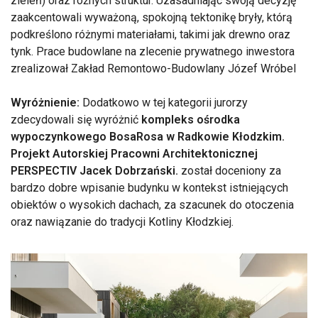
zieleń) oraz różnych struktur. Uzasadniając swoją decyzję
zaakcentowali wyważoną, spokojną tektonikę bryły, którą
podkreślono różnymi materiałami, takimi jak drewno oraz
tynk. Prace budowlane na zlecenie prywatnego inwestora
zrealizował Zakład Remontowo-Budowlany Józef Wróbel
Wyróżnienie:
Dodatkowo w tej kategorii jurorzy
zdecydowali się wyróżnić
kompleks ośrodka
wypoczynkowego BosaRosa w Radkowie Kłodzkim.
Projekt Autorskiej Pracowni Architektonicznej
PERSPECTIV Jacek Dobrzański.
został doceniony za
bardzo dobre wpisanie budynku w kontekst istniejących
obiektów o wysokich dachach, za szacunek do otoczenia
oraz nawiązanie do tradycji Kotliny Kłodzkiej.