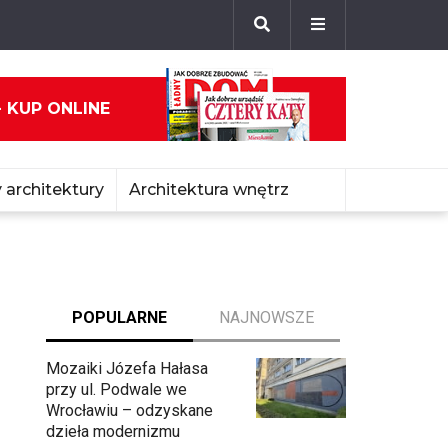
- KUP ONLINE
 architektury
Architektura wnętrz
POPULARNE
NAJNOWSZE
Mozaiki Józefa Hałasa
przy ul. Podwale we
Wrocławiu – odzyskane
dzieła modernizmu