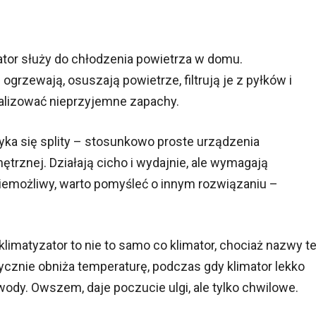
tor służy do chłodzenia powietrza w domu.
rzewają, osuszają powietrze, filtrują je z pyłków i
tralizować nieprzyjemne zapachy.
ka się splity – stosunkowo proste urządzenia
ętrznej. Działają cicho i wydajnie, ale wymagają
niemożliwy, warto pomyśleć o innym rozwiązaniu –
limatyzator to nie to samo co klimator, chociaż nazwy t
ycznie obniża temperaturę, podczas gdy klimator lekko
dy. Owszem, daje poczucie ulgi, ale tylko chwilowe.