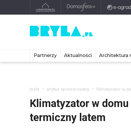
Partnerzy
Aktualności
Architektura 
bryła
artykuł sponsorowany
Klimatyzator w d
Klimatyzator w domu
termiczny latem