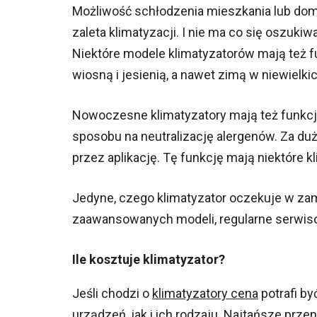
Możliwość schłodzenia mieszkania lub domu
zaleta klimatyzacji. I nie ma co się oszuki
Niektóre modele klimatyzatorów mają też fu
wiosną i jesienią, a nawet zimą w niewielk
Nowoczesne klimatyzatory mają też funkcj
sposobu na neutralizację alergenów. Za du
przez aplikację. Tę funkcję mają niektóre k
Jedyne, czego klimatyzator oczekuje w zami
zaawansowanych modeli, regularne serwis
Ile kosztuje klimatyzator?
Jeśli chodzi o
klimatyzatory cena
potrafi by
urządzeń, jak i ich rodzaju. Najtańsze prz