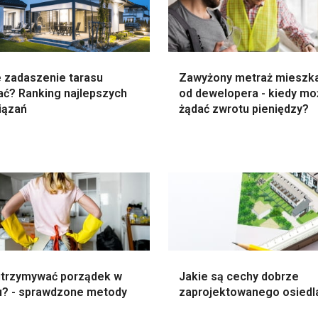
e zadaszenie tarasu
Zawyżony metraż mieszk
ać? Ranking najlepszych
od dewelopera - kiedy m
iązań
żądać zwrotu pieniędzy?
utrzymywać porządek w
Jakie są cechy dobrze
? - sprawdzone metody
zaprojektowanego osiedl