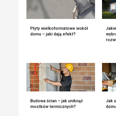
Płyty wielkoformatowe wokół
Jaki
domu – jaki dają efekt?
wybr
rozw
Budowa ścian – jak uniknąć
Jak 
mostków termicznych?
domu