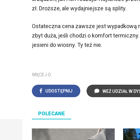
zł. Droższe, ale wydajniejsze są splity.
Ostateczna cena zawsze jest wypadkową moc
zbyt duża, jeśli chodzi o komfort termiczny
jesieni do wiosny. Ty też nie.
WIĘCEJ O:
UDOSTĘPNIJ
WEŹ UDZIAŁ W DY
POLECANE