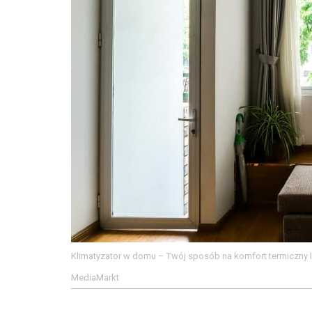
Klimatyzator w domu – Twój sposób na komfort termiczny 
MediaMarkt