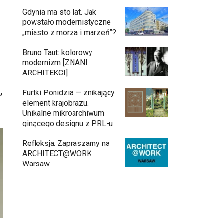
Gdynia ma sto lat. Jak
powstało modernistyczne
„miasto z morza i marzeń”?
Bruno Taut: kolorowy
modernizm [ZNANI
ARCHITEKCI]
,
Furtki Ponidzia — znikający
element krajobrazu.
Unikalne mikroarchiwum
ginącego designu z PRL-u
Refleksja. Zapraszamy na
ARCHITECT@WORK
Warsaw
Architekci zmierzą się z ikoną Warszawy.
Teatr Wielki – Opera Narodowa ogłasza
konkurs na modernizację wnętrz