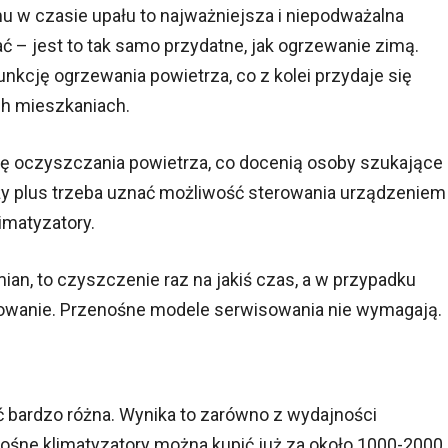
 w czasie upału to najważniejsza i niepodważalna
wać – jest to tak samo przydatne, jak ogrzewanie zimą.
nkcję ogrzewania powietrza, co z kolei przydaje się
ich mieszkaniach.
ę oczyszczania powietrza, co docenią osoby szukające
ży plus trzeba uznać możliwość sterowania urządzeniem
limatyzatory.
an, to czyszczenie raz na jakiś czas, a w przypadku
owanie. Przenośne modele serwisowania nie wymagają.
ć bardzo różna. Wynika to zarówno z wydajności
enośne klimatyzatory można kupić już za około 1000-2000