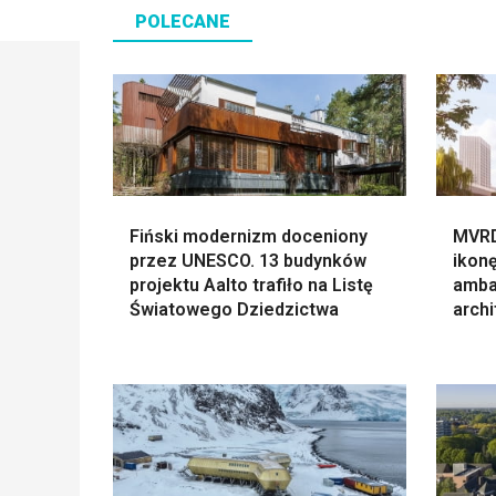
POLECANE
Fiński modernizm doceniony
MVRD
przez UNESCO. 13 budynków
ikonę
projektu Aalto trafiło na Listę
amba
Światowego Dziedzictwa
archi