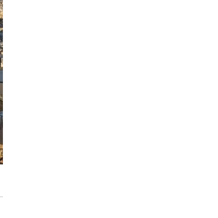
modernizację wnętrz
Max Berg - nie tylko Hala Stulecia.
08:52
Zrealizowane projekty i śmiałe wizje
[ZNANI ARCHITEKCI]
Gdynia oczami "Kacha". Wystawa
Kazimierza Ostrowskiego w Muzeum
Miasta Gdyni
Inwestycja Cystersów 19 w Krakowie
gotowa. Nowoczesna architektura i 182
lokale na Grzegórzkach
Trasa Kaszubska zmienia komunikację
regionu. Droga ekspresowa S6 to jedna z
najważniejszych inwestycji
infrastrukturalnych Pomorza