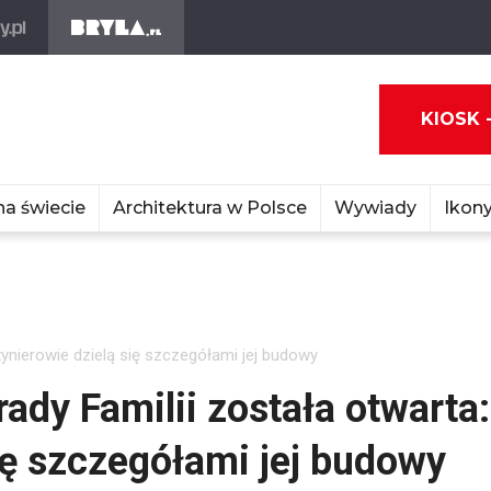
KIOSK 
na świecie
Architektura w Polsce
Wywiady
Ikony
żynierowie dzielą się szczegółami jej budowy
ady Familii została otwarta:
ię szczegółami jej budowy