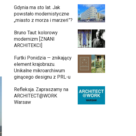
Gdynia ma sto lat. Jak
powstało modernistyczne
„miasto z morza i marzeń”?
Bruno Taut: kolorowy
modernizm [ZNANI
ARCHITEKCI]
Furtki Ponidzia — znikający
element krajobrazu.
Unikalne mikroarchiwum
ginącego designu z PRL-u
Refleksja. Zapraszamy na
ARCHITECT@WORK
Warsaw
Architekci zmierzą się z ikoną
11:34
Warszawy. Teatr Wielki – Opera
Narodowa ogłasza konkurs na