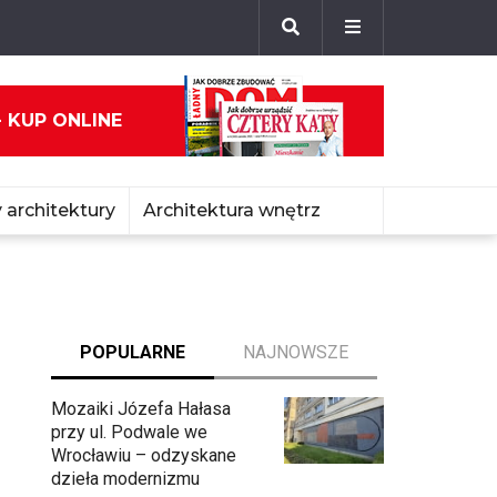
- KUP ONLINE
 architektury
Architektura wnętrz
POPULARNE
NAJNOWSZE
Mozaiki Józefa Hałasa
przy ul. Podwale we
Wrocławiu – odzyskane
dzieła modernizmu