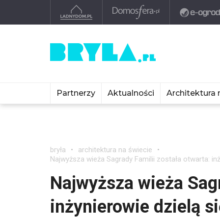
Partnerzy
Aktualności
Architektura 
bryła
architektura na świecie
Najwyższa wieża Sagrady Familii została otwarta: in
Najwyższa wieża Sagr
inżynierowie dzielą s