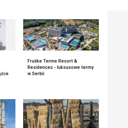
Fruške Terme Resort &
Residences - luksusowe termy
ążce
w Serbii