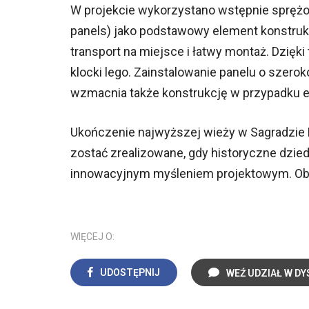
W projekcie wykorzystano wstępnie spręż
panels) jako podstawowy element konstruk
transport na miejsce i łatwy montaż. Dzię
klocki lego. Zainstalowanie panelu o szero
wzmacnia także konstrukcję w przypadku ew
Ukończenie najwyższej wieży w Sagradzie F
zostać zrealizowane, gdy historyczne dzie
innowacyjnym myśleniem projektowym. Obe
WIĘCEJ O:
UDOSTĘPNIJ
WEŹ UDZIAŁ W DY