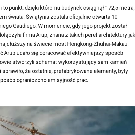
 to punkt, dzięki któremu budynek osiągnął 172,5 metra,
 świata. Świątynia została oficjalnie otwarta 10
oniego Gaudiego. W momencie, gdy jego projekt został
ołączyła firma Arup, znana z takich pereł architektury ja
 najdłuższy na świecie most Hongkong-Zhuhai-Makau.
yć Arup udało się opracować efektywniejszy sposób
rowie stworzyli schemat wykorzystujący sam kamień
 i sprawiło, że ostatnie, prefabrykowane elementy, były
sposób ograniczono emisyjność prac.