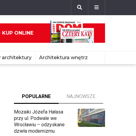
- KUP ONLINE
 architektury
Architektura wnętrz
POPULARNE
NAJNOWSZE
Mozaiki Józefa Hałasa
przy ul. Podwale we
Wrocławiu – odzyskane
dzieła modernizmu