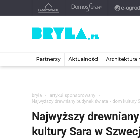
Partnerzy
Aktualności
Architektura 
bryła
artykuł sponsorowany
Najwyższy drewniany budynek świata - dom kultury 
Najwyższy drewniany
kultury Sara w Szwec