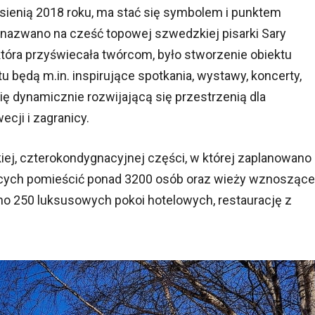
sienią 2018 roku, ma stać się symbolem i punktem
y nazwano na cześć topowej szwedzkiej pisarki Sary
która przyświecała twórcom, było stworzenie obiektu
u będą m.in. inspirujące spotkania, wystawy, koncerty,
 się dynamicznie rozwijającą się przestrzenią dla
cji i zagranicy.
iej, czterokondygnacyjnej części, w której zaplanowano
cych pomieścić ponad 3200 osób oraz wieży wznoszące
no 250 luksusowych pokoi hotelowych, restaurację z