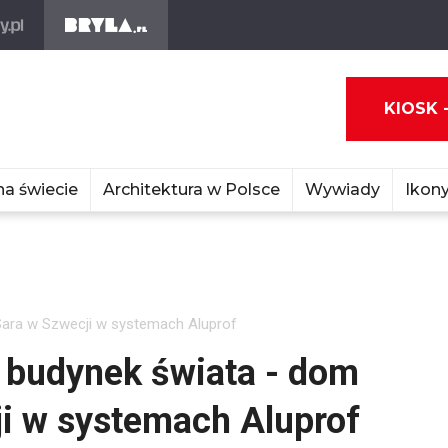
KIOSK 
na świecie
Architektura w Polsce
Wywiady
Ikony
Sara w Szwecji w systemach Aluprof
 budynek świata - dom
ji w systemach Aluprof