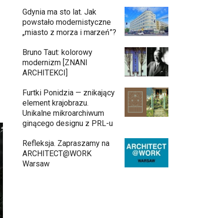
Gdynia ma sto lat. Jak
powstało modernistyczne
„miasto z morza i marzeń”?
Bruno Taut: kolorowy
modernizm [ZNANI
ARCHITEKCI]
Furtki Ponidzia — znikający
element krajobrazu.
Unikalne mikroarchiwum
ginącego designu z PRL-u
Refleksja. Zapraszamy na
ARCHITECT@WORK
Warsaw
Gdynia oczami "Kacha". Wystawa
11:26
Kazimierza Ostrowskiego w
Muzeum Miasta Gdyni