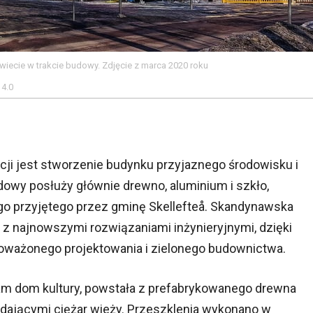
wiecie w trakcie budowy. Zdjęcie z marca 2020 roku
 4.0
ji jest stworzenie budynku przyjaznego środowisku i
owy posłuży głównie drewno, aluminium i szkło,
go przyjętego przez gminę Skellefteå. Skandynawska
 z najnowszymi rozwiązaniami inżynieryjnymi, dzięki
oważonego projektowania i zielonego budownictwa.
sam dom kultury, powstała z prefabrykowanego drewna
ającymi ciężar wieży. Przeszklenia wykonano w