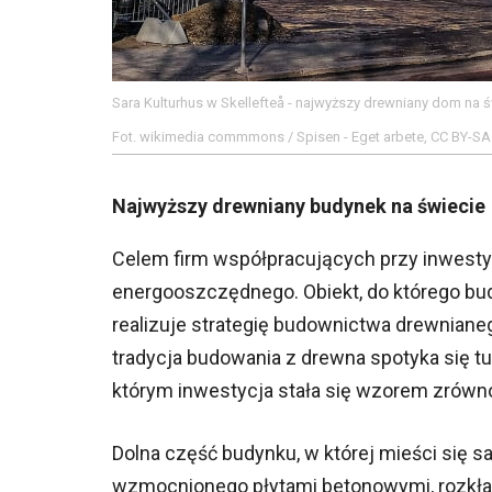
Sara Kulturhus w Skellefteå - najwyższy drewniany dom na ś
Fot. wikimedia commmons / Spisen - Eget arbete, CC BY-SA
Najwyższy drewniany budynek na świecie
Celem firm współpracujących przy inwestyc
energooszczędnego. Obiekt, do którego bud
realizuje strategię budownictwa drewniane
tradycja budowania z drewna spotyka się tu
którym inwestycja stała się wzorem zrówn
Dolna część budynku, w której mieści się 
wzmocnionego płytami betonowymi, rozkład