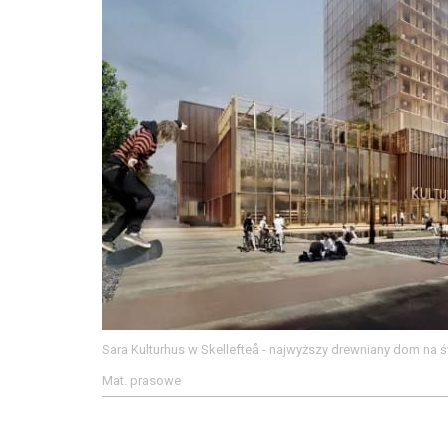
Sara Kulturhus w Skellefteå - najwyższy drewniany dom na 
Mat. prasowe