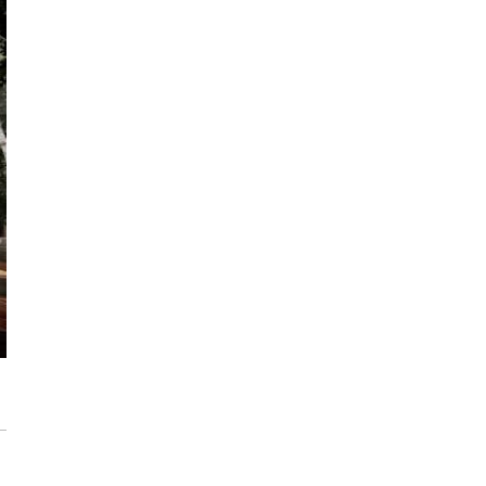
Inwestycja Cystersów 19 w Krakowie
gotowa. Nowoczesna architektura i 182
lokale na Grzegórzkach
Trasa Kaszubska zmienia komunikację
regionu. Droga ekspresowa S6 to jedna z
najważniejszych inwestycji
infrastrukturalnych Pomorza
Atomium w Brukseli. Miało zostać
rozebrane a stało się symbolem miasta
[IKONY ARCHITEKTURY]
Sztuka wkracza do Sudei. Wrocławska
inwestycja z muralem i instalacją
artystyczną