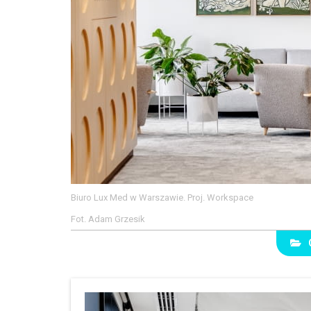
Biuro Lux Med w Warszawie. Proj. Workspace
Fot. Adam Grzesik