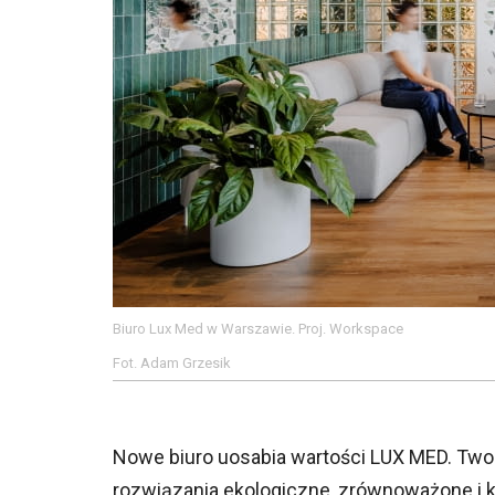
Biuro Lux Med w Warszawie. Proj. Workspace
Fot. Adam Grzesik
Nowe biuro uosabia wartości LUX MED. Two
rozwiązania ekologiczne, zrównoważone i k