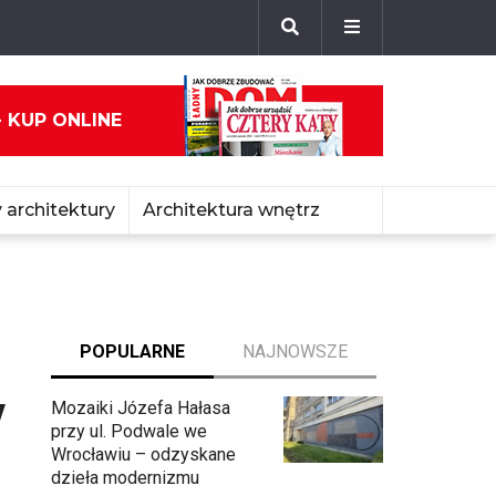
- KUP ONLINE
 architektury
Architektura wnętrz
POPULARNE
NAJNOWSZE
y
Mozaiki Józefa Hałasa
przy ul. Podwale we
Wrocławiu – odzyskane
dzieła modernizmu