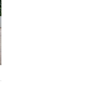
Trasa Kaszubska zmienia komunikację
regionu. Droga ekspresowa S6 to jedna z
najważniejszych inwestycji
infrastrukturalnych Pomorza
Atomium w Brukseli. Miało zostać
rozebrane a stało się symbolem miasta
[IKONY ARCHITEKTURY]
Sztuka wkracza do Sudei. Wrocławska
inwestycja z muralem i instalacją
artystyczną
Płyty wielkoformatowe wokół domu – jaki
dają efekt?