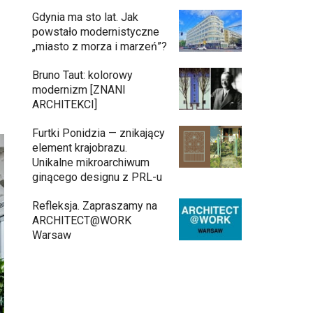
Gdynia ma sto lat. Jak
powstało modernistyczne
„miasto z morza i marzeń”?
Bruno Taut: kolorowy
modernizm [ZNANI
ARCHITEKCI]
Furtki Ponidzia — znikający
element krajobrazu.
Unikalne mikroarchiwum
ginącego designu z PRL-u
Refleksja. Zapraszamy na
ARCHITECT@WORK
Warsaw
Inwestycja Cystersów 19 w Krakowie
gotowa. Nowoczesna architektura i 182
lokale na Grzegórzkach