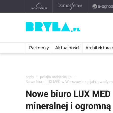
Partnerzy
Aktualności
Architektura 
bryła
polska architektura
Nowe biuro LUX MED w Warszawie z pijalnią wody mi
Nowe biuro LUX MED 
mineralnej i ogromną