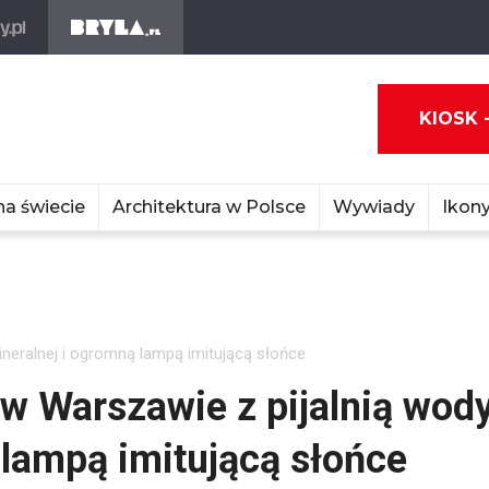
KIOSK 
na świecie
Architektura w Polsce
Wywiady
Ikony
neralnej i ogromną lampą imitującą słońce
w Warszawie z pijalnią wod
 lampą imitującą słońce