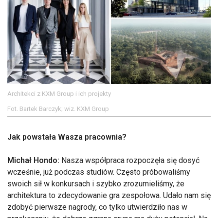
Architekci z KXM Group i ich projekty
Fot. Bartek Barczyk; wiz. KXM Group
Jak powstała Wasza pracownia?
Michał Hondo:
Nasza współpraca rozpoczęła się dosyć
wcześnie, już podczas studiów. Często próbowaliśmy
swoich sił w konkursach i szybko zrozumieliśmy, że
architektura to zdecydowanie gra zespołowa. Udało nam się
zdobyć pierwsze nagrody, co tylko utwierdziło nas w