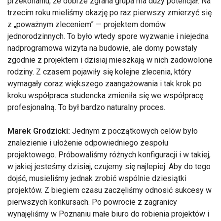
przekonaniu, że dobrze zgrana grupa ma duży potencjał. Na
trzecim roku mieliśmy okazję po raz pierwszy zmierzyć się
z „poważnym zleceniem” — projektem domów
jednorodzinnych. To było wtedy spore wyzwanie i niejedna
nadprogramowa wizyta na budowie, ale domy powstały
zgodnie z projektem i dzisiaj mieszkają w nich zadowolone
rodziny. Z czasem pojawiły się kolejne zlecenia, który
wymagały coraz większego zaangażowania i tak krok po
kroku współpraca studencka zmieniła się we współpracę
profesjonalną. To był bardzo naturalny proces.
Marek Grodzicki:
Jednym z początkowych celów było
znalezienie i ułożenie odpowiedniego zespołu
projektowego. Próbowaliśmy różnych konfiguracji i w takiej,
w jakiej jesteśmy dzisiaj, czujemy się najlepiej. Aby do tego
dojść, musieliśmy jednak zrobić wspólnie dziesiątki
projektów. Z biegiem czasu zaczęliśmy odnosić sukcesy w
pierwszych konkursach. Po powrocie z zagranicy
wynajęliśmy w Poznaniu małe biuro do robienia projektów i