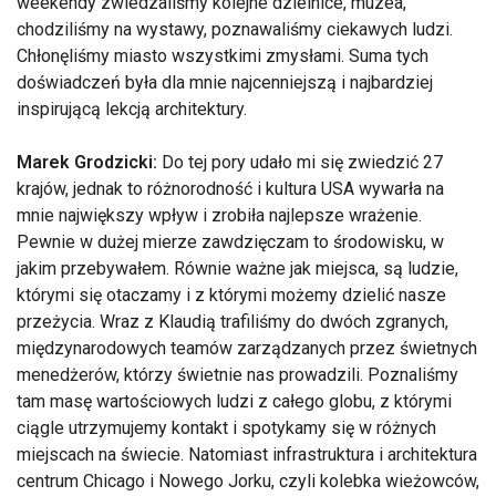
weekendy zwiedzaliśmy kolejne dzielnice, muzea,
chodziliśmy na wystawy, poznawaliśmy ciekawych ludzi.
Chłonęliśmy miasto wszystkimi zmysłami. Suma tych
doświadczeń była dla mnie najcenniejszą i najbardziej
inspirującą lekcją architektury.
Marek Grodzicki:
Do tej pory udało mi się zwiedzić 27
krajów, jednak to różnorodność i kultura USA wywarła na
mnie największy wpływ i zrobiła najlepsze wrażenie.
Pewnie w dużej mierze zawdzięczam to środowisku, w
jakim przebywałem. Równie ważne jak miejsca, są ludzie,
którymi się otaczamy i z którymi możemy dzielić nasze
przeżycia. Wraz z Klaudią trafiliśmy do dwóch zgranych,
międzynarodowych teamów zarządzanych przez świetnych
menedżerów, którzy świetnie nas prowadzili. Poznaliśmy
tam masę wartościowych ludzi z całego globu, z którymi
ciągle utrzymujemy kontakt i spotykamy się w różnych
miejscach na świecie. Natomiast infrastruktura i architektura
centrum Chicago i Nowego Jorku, czyli kolebka wieżowców,