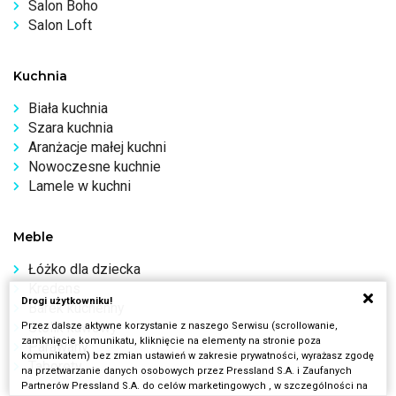
Salon Boho
Salon Loft
Kuchnia
Biała kuchnia
Szara kuchnia
Aranżacje małej kuchni
Nowoczesne kuchnie
Lamele w kuchni
Meble
Łóżko dla dziecka
Kredens
Drogi użytkowniku!
Barek kuchenny
Stolik kawowy
Przez dalsze aktywne korzystanie z naszego Serwisu (scrollowanie,
zamknięcie komunikatu, kliknięcie na elementy na stronie poza
Parawany
komunikatem) bez zmian ustawień w zakresie prywatności, wyrażasz zgodę
Taborety
na przetwarzanie danych osobowych przez Pressland S.A. i Zaufanych
Partnerów Pressland S.A. do celów marketingowych , w szczególności na