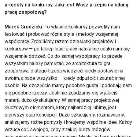
projekty na konkursy. Jaki jest Wasz przepis na udaną
pracę zespołową?
Marek Grodzicki:
To właśnie konkursy pozwoliły nam
testować i próbować różne style i metody wzajemnej
współpracy. Zrobiliśmy razem dziesiątki projektów i
konkursów — po takiej ilości pracy naturalnie udało nam się
wzajemnie dotrzeć. Co do samej współpracy, to przede
wszystkim należy pamiętać, że architektura to gra
zespołowa, dlatego trzeba wiedzieć, kiedy postawić na
swoim, a nade wszystko — kiedy odpuścić i zaufać innej
osobie. Na szczęście mamy podobne gusta i podobają nam
się podobne rzeczy. Jeśli nie zgadzamy się w jakiejś
materii, dużo dyskutujemy. W samej pracy projektowej
kluczowym elementem, który najbardziej lubimy, jest
pierwszy etap koncepcji. Dużo szkicujemy, rozmawiamy,
analizujemy różne pomysły i kreujemy wspólnie idee. Każdy
wrzuca coś swojego, żeby z takiej burzy mózgów
wyciągnąć najważniejszą esencję. Myślę, że bardzo dobrze