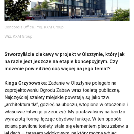
Concordia Office. Proj. KXM Group
Wiz. KXM Group
Stworzyliście ciekawy w projekt w Olsztynie, który jak
na razie jest jeszcze na etapie koncepcyjnym. Czy
możecie powiedzieć coś więcej na jego temat?
Kinga Grzybowska:
Zadanie w Olsztynie polegało na
zaprojektowaniu Ogrodu Zabaw wraz toaletą publiczną.
Najczęściej szalety miejskie powstają są jako tzw.
„architektura tła”, gdzieś na uboczu, wtopione w otoczenie i
właściwie łatwo je przeoczyć. My postawiliśmy na bardzo
wyrazistą formę, łącząc obydwie funkcje. W ten sposób
ściana pawilonu toalety stała się elementem placu zabaw, a
jej dach — tarasem widokowym, na który można wbiec.