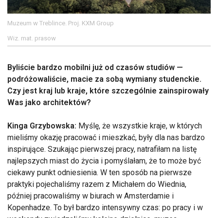
Muzeum w Treblince. Proj. KXM Group
Wiz. mat. prasow
Byliście bardzo mobilni już od czasów studiów —
podróżowaliście, macie za sobą wymiany studenckie.
Czy jest kraj lub kraje, które szczególnie zainspirowały
Was jako architektów?
Kinga Grzybowska:
Myślę, że wszystkie kraje, w których
mieliśmy okazję pracować i mieszkać, były dla nas bardzo
inspirujące. Szukając pierwszej pracy, natrafiłam na listę
najlepszych miast do życia i pomyślałam, że to może być
ciekawy punkt odniesienia. W ten sposób na pierwsze
praktyki pojechaliśmy razem z Michałem do Wiednia,
później pracowaliśmy w biurach w Amsterdamie i
Kopenhadze. To był bardzo intensywny czas: po pracy i w