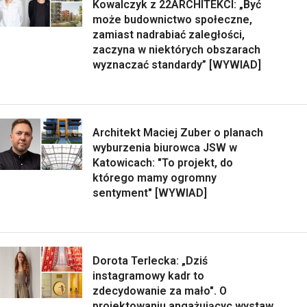
Kowalczyk z 22ARCHITEKCI: „Być
może budownictwo społeczne,
zamiast nadrabiać zaległości,
zaczyna w niektórych obszarach
wyznaczać standardy” [WYWIAD]
Architekt Maciej Zuber o planach
wyburzenia biurowca JSW w
Katowicach: "To projekt, do
którego mamy ogromny
sentyment" [WYWIAD]
Dorota Terlecka: „Dziś
instagramowy kadr to
zdecydowanie za mało". O
projektowaniu angażującyc wystaw