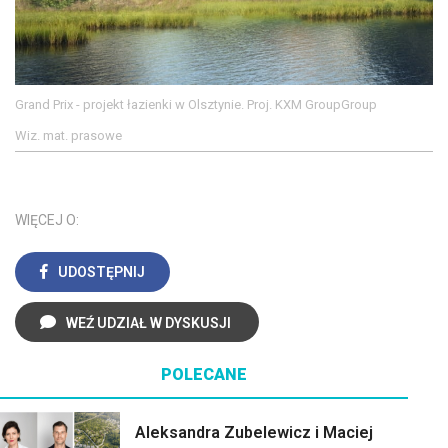
Grand Prix - projekt łazienki w Olsztynie. Proj. KXM GroupGroup
Wiz. mat. prasowe
WIĘCEJ O:
UDOSTĘPNIJ
WEŹ UDZIAŁ W DYSKUSJI
POLECANE
Aleksandra Zubelewicz i Maciej