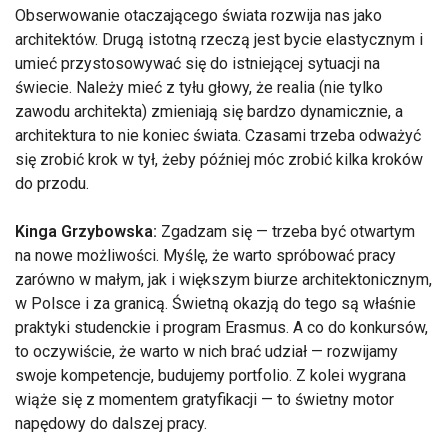
Obserwowanie otaczającego świata rozwija nas jako
architektów. Drugą istotną rzeczą jest bycie elastycznym i
umieć przystosowywać się do istniejącej sytuacji na
świecie. Należy mieć z tyłu głowy, że realia (nie tylko
zawodu architekta) zmieniają się bardzo dynamicznie, a
architektura to nie koniec świata. Czasami trzeba odważyć
się zrobić krok w tył, żeby później móc zrobić kilka kroków
do przodu.
Kinga Grzybowska:
Zgadzam się — trzeba być otwartym
na nowe możliwości. Myślę, że warto spróbować pracy
zarówno w małym, jak i większym biurze architektonicznym,
w Polsce i za granicą. Świetną okazją do tego są właśnie
praktyki studenckie i program Erasmus. A co do konkursów,
to oczywiście, że warto w nich brać udział — rozwijamy
swoje kompetencje, budujemy portfolio. Z kolei wygrana
wiąże się z momentem gratyfikacji — to świetny motor
napędowy do dalszej pracy.