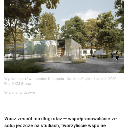
Wyróżnienie równorzędne III stopnia - Konkurs Projekt Łazienki 2020.
Proj. KXM Group
Wiz. mat. prasowe
Wasz zespół ma długi staż — współpracowaliście ze
sobą jeszcze na studiach, tworzyliście wspólne