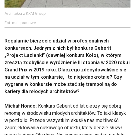
Architekci z KXM Group
Fot. mat. prasowe
Regularnie bierzecie udział w profesjonalnych
konkursach. Jednym z nich był konkurs Geberit
„Projekt Łazienki” (dawniej konkurs Koło), w którym
zresztą zdobyliście wyróżnienie III stopnia w 2020 roku i
Grand Prix w 2019 roku. Dlaczego zdecydowaliście się
na udział w tym konkursie, i to niejednokrotnie? Czy
wygrana w konkursie może stać się trampoliną do
kariery dla młodych architektów?
Michał Hondo:
Konkurs Geberit od lat cieszy się dobrą
renomą w środowisku młodych architektów. To taki klasyk
w portfolio. Przede wszystkim skusiła nas możliwość
zaprojektowania ciekawego obiektu, który będzie służył
mieszkańcom Olsztyna. Nie umniejszając wadze szaletu