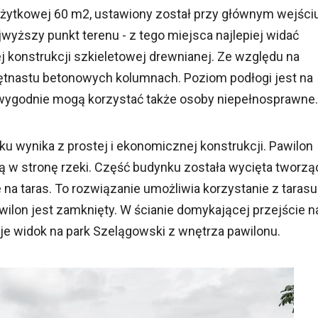
 użytkowej 60 m2, ustawiony został przy głównym wejści
ajwyższy punkt terenu - z tego miejsca najlepiej widać
j konstrukcji szkieletowej drewnianej. Ze względu na
iętnastu betonowych kolumnach. Poziom podłogi jest na
u wygodnie mogą korzystać także osoby niepełnosprawne.
u wynika z prostej i ekonomicznej konstrukcji. Pawilon
 w stronę rzeki. Część budynku została wycięta tworzą
na taras. To rozwiązanie umożliwia korzystanie z tarasu
lon jest zamknięty. W ścianie domykającej przejście n
ruje widok na park Szelągowski z wnętrza pawilonu.