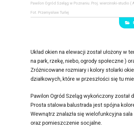
Pawilon Ogród Szeląg w Poznaniu. Proj. wiercinski-studio (
Fot. Przemysław Turlej
Układ okien na elewacji został ułożony w t
na park, rzekę, niebo, ogrody społeczne ) 
Zróżnicowane rozmiary i kolory stolarki oki
działkowych, które w przeszłości się tu mie
Pawilon Ogród Szeląg wykończony został
Prosta stalowa balustrada jest spójna kolo
Wewnątrz znalazła się wielofunkcyjna sala 
oraz pomieszczenie socjalne.