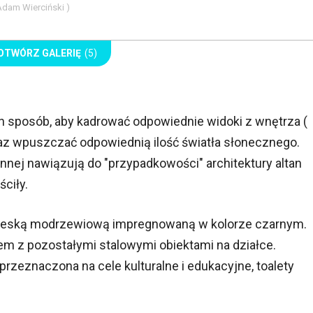
 Adam Wierciński )
OTWÓRZ GALERIĘ
(5)
en sposób, aby kadrować odpowiednie widoki z wnętrza (
oraz wpuszczać odpowiednią ilość światła słonecznego.
ennej nawiązują do "przypadkowości" architektury altan
ściły.
 deską modrzewiową impregnowaną w kolorze czarnym.
rem z pozostałymi stalowymi obiektami na działce.
przeznaczona na cele kulturalne i edukacyjne, toalety