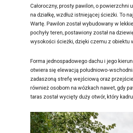
Całoroczny, prosty pawilon, o powierzchni
na działkę, wzdłuż istniejącej ścieżki. To n
Wartę. Pawilon został wybudowany w lekkie
pochyły teren, postawiony został na dziew
wysokości ścieżki, dzięki czemu z obiekt
Forma jednospadowego dachu i jego kierunk
otwiera się elewacją południowo-wschodnią
zadaszoną strefę wejściową oraz przejście 
również osobom na wózkach nawet, gdy pawi
taras został wycięty duży otwór, który kad