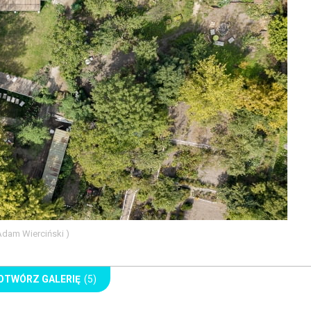
 Adam Wierciński )
OTWÓRZ GALERIĘ
(5)