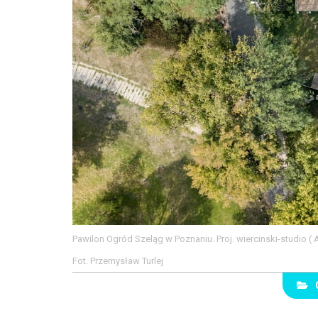
Pawilon Ogród Szeląg w Poznaniu. Proj. wiercinski-studio (
Fot. Przemysław Turlej