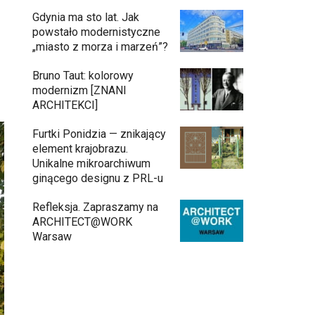
Gdynia ma sto lat. Jak
powstało modernistyczne
„miasto z morza i marzeń”?
Bruno Taut: kolorowy
modernizm [ZNANI
ARCHITEKCI]
Furtki Ponidzia — znikający
element krajobrazu.
Unikalne mikroarchiwum
ginącego designu z PRL-u
Refleksja. Zapraszamy na
ARCHITECT@WORK
Warsaw
Architekci zmierzą się z ikoną
11:34
Warszawy. Teatr Wielki – Opera
Narodowa ogłasza konkurs na