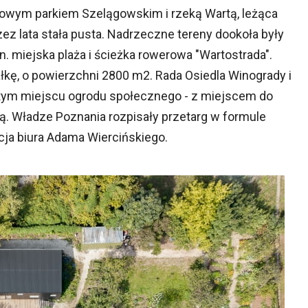
kowym parkiem Szelągowskim i rzeką Wartą, leżąca
zez lata stała pusta. Nadrzeczne tereny dookoła były
. miejska plaża i ścieżka rowerowa "Wartostrada".
łkę, o powierzchni 2800 m2. Rada Osiedla Winogrady i
 w tym miejscu ogrodu społecznego - z miejscem do
cą. Władze Poznania rozpisały przetarg w formule
cja biura Adama Wiercińskiego.