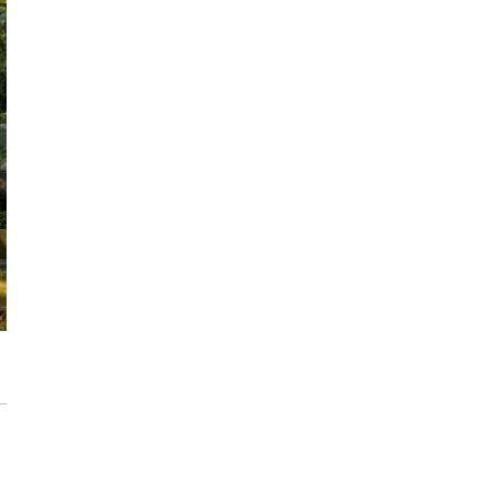
modernizację wnętrz
Max Berg - nie tylko Hala Stulecia.
08:52
Zrealizowane projekty i śmiałe wizje
[ZNANI ARCHITEKCI]
Gdynia oczami "Kacha". Wystawa
Kazimierza Ostrowskiego w Muzeum
Miasta Gdyni
Inwestycja Cystersów 19 w Krakowie
gotowa. Nowoczesna architektura i 182
lokale na Grzegórzkach
Trasa Kaszubska zmienia komunikację
regionu. Droga ekspresowa S6 to jedna z
najważniejszych inwestycji
infrastrukturalnych Pomorza