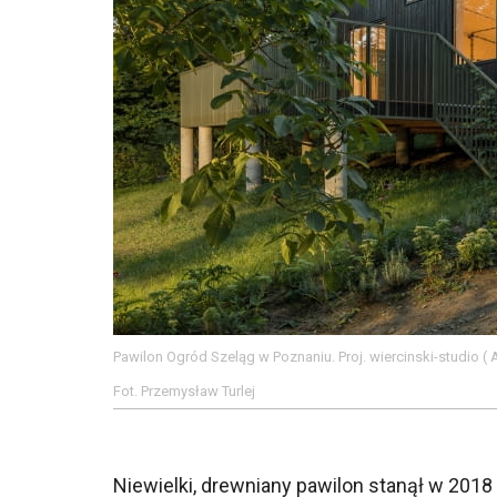
Pawilon Ogród Szeląg w Poznaniu. Proj. wiercinski-studio (
Fot. Przemysław Turlej
Niewielki, drewniany pawilon stanął w 2018