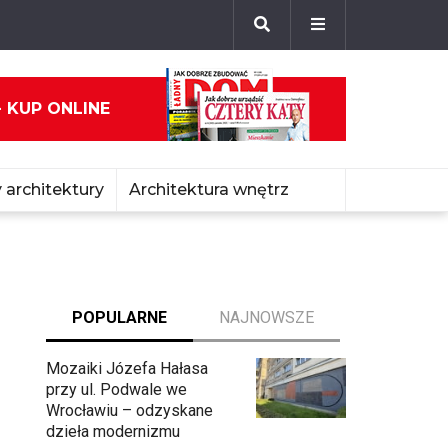
- KUP ONLINE
 architektury
Architektura wnętrz
POPULARNE
NAJNOWSZE
Mozaiki Józefa Hałasa
przy ul. Podwale we
Wrocławiu – odzyskane
dzieła modernizmu