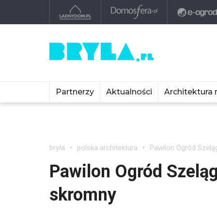
Partnerzy
Aktualności
Architektura 
bryła
polska architektura
Pawilon Ogród Szelą
Pawilon Ogród Szeląg
skromny