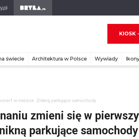
KIOSK 
na świecie
Architektura w Polsce
Wywiady
Ikony
oonerf w mieście. Znikną parkujące samochody
naniu zmieni się w pierwszy
Znikną parkujące samochody