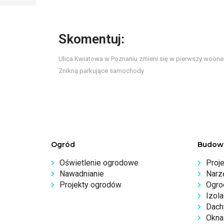
Skomentuj:
Ulica Kwiatowa w Poznaniu zmieni się w pierwszy wooner
Znikną parkujące samochody
Ogród
Budow
Oświetlenie ogrodowe
Proj
Nawadnianie
Narz
Projekty ogrodów
Ogro
Izola
Dachy
Okna 