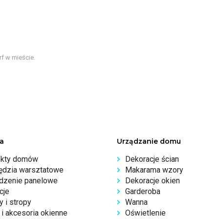
f w mieście.
a
Urządzanie domu
ekty domów
Dekoracje ścian
ędzia warsztatowe
Makarama wzory
dzenie panelowe
Dekoracje okien
cje
Garderoba
 i stropy
Wanna
i akcesoria okienne
Oświetlenie