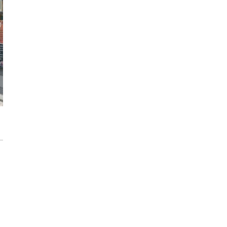
Inwestycja Cystersów 19 w Krakowie
gotowa. Nowoczesna architektura i 182
lokale na Grzegórzkach
Trasa Kaszubska zmienia komunikację
regionu. Droga ekspresowa S6 to jedna z
najważniejszych inwestycji
infrastrukturalnych Pomorza
Atomium w Brukseli. Miało zostać
rozebrane a stało się symbolem miasta
[IKONY ARCHITEKTURY]
Sztuka wkracza do Sudei. Wrocławska
inwestycja z muralem i instalacją
artystyczną