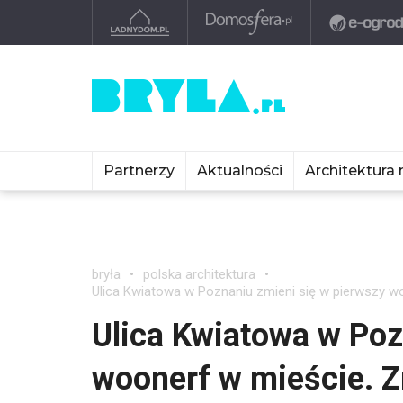
Partnerzy
Aktualności
Architektura 
bryła
polska architektura
Ulica Kwiatowa w Poznaniu zmieni się w pierwszy w
Ulica Kwiatowa w Poz
woonerf w mieście. 