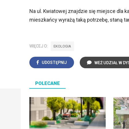
Na ul. Kwiatowej znajdzie się miejsce dla k
mieszkańcy wyrażą taką potrzebę, staną ta
WIĘCEJ O:
EKOLOGIA
UDOSTĘPNIJ
WEŹ UDZIAŁ W DY
POLECANE