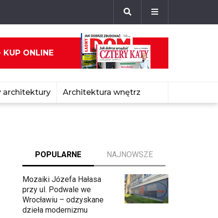
- KUP ONLINE
 architektury
Architektura wnętrz
POPULARNE
NAJNOWSZE
Mozaiki Józefa Hałasa
przy ul. Podwale we
Wrocławiu – odzyskane
dzieła modernizmu