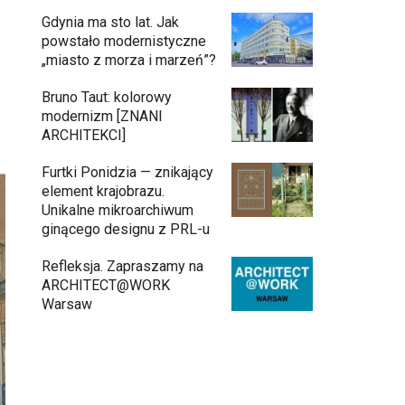
Gdynia ma sto lat. Jak
powstało modernistyczne
„miasto z morza i marzeń”?
Bruno Taut: kolorowy
modernizm [ZNANI
ARCHITEKCI]
Furtki Ponidzia — znikający
element krajobrazu.
Unikalne mikroarchiwum
ginącego designu z PRL-u
Refleksja. Zapraszamy na
ARCHITECT@WORK
Warsaw
Gdynia oczami "Kacha". Wystawa
Kazimierza Ostrowskiego w Muzeum
Miasta Gdyni