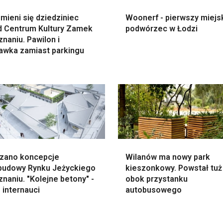
mieni się dziedziniec
Woonerf - pierwszy miejs
d Centrum Kultury Zamek
podwórzec w Łodzi
naniu. Pawilon i
awka zamiast parkingu
zano koncepcje
Wilanów ma nowy park
budowy Rynku Jeżyckiego
kieszonkowy. Powstał tuż
naniu. "Kolejne betony" -
obok przystanku
 internauci
autobusowego