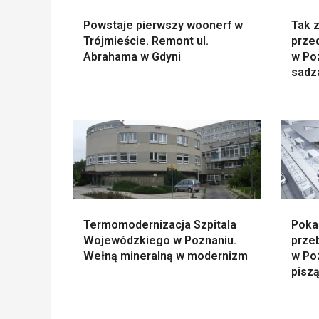
Powstaje pierwszy woonerf w
Tak z
Trójmieście. Remont ul.
prze
Abrahama w Gdyni
w Poz
sadz
Termomodernizacja Szpitala
Poka
Wojewódzkiego w Poznaniu.
prze
Wełną mineralną w modernizm
w Poz
piszą