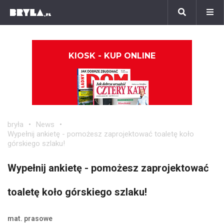
KIOSK - KUP ONLINE
bryła
News
Wypełnij ankietę - pomożesz zaprojektować toaletę koło
górskiego szlaku!
Wypełnij ankietę - pomożesz zaprojektować
toaletę koło górskiego szlaku!
mat. prasowe