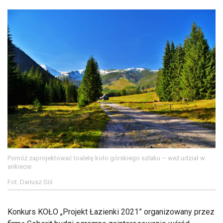
Pomóż zaprojektować toaletę koło górskiego szlaku – weź udział w
ankiecie
Fot. Dariusz Giś
Konkurs KOŁO „Projekt Łazienki 2021” organizowany przez