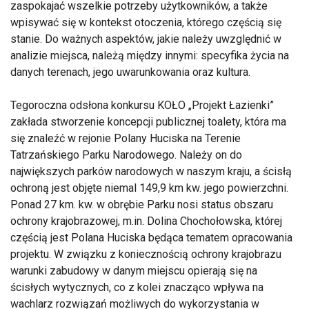
zaspokajać wszelkie potrzeby użytkowników, a także
wpisywać się w kontekst otoczenia, którego częścią się
stanie. Do ważnych aspektów, jakie należy uwzględnić w
analizie miejsca, należą między innymi: specyfika życia na
danych terenach, jego uwarunkowania oraz kultura.
Tegoroczna odsłona konkursu KOŁO „Projekt Łazienki”
zakłada stworzenie koncepcji publicznej toalety, która ma
się znaleźć w rejonie Polany Huciska na Terenie
Tatrzańskiego Parku Narodowego. Należy on do
największych parków narodowych w naszym kraju, a ścisłą
ochroną jest objęte niemal 149,9 km kw. jego powierzchni.
Ponad 27 km. kw. w obrębie Parku nosi status obszaru
ochrony krajobrazowej, m.in. Dolina Chochołowska, której
częścią jest Polana Huciska będąca tematem opracowania
projektu. W związku z koniecznością ochrony krajobrazu
warunki zabudowy w danym miejscu opierają się na
ścisłych wytycznych, co z kolei znacząco wpływa na
wachlarz rozwiązań możliwych do wykorzystania w