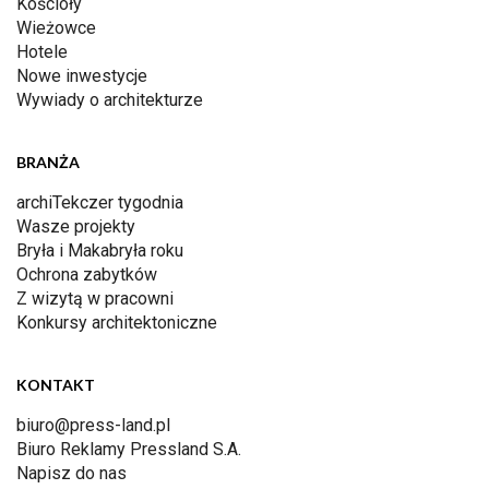
Kościoły
Wieżowce
Hotele
Nowe inwestycje
Wywiady o architekturze
BRANŻA
archiTekczer tygodnia
Wasze projekty
Bryła i Makabryła roku
Ochrona zabytków
Z wizytą w pracowni
Konkursy architektoniczne
KONTAKT
biuro@press-land.pl
Biuro Reklamy Pressland S.A.
Napisz do nas