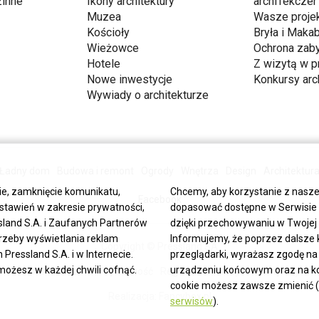
inne
Ikony architektury
archiTekczer
Muzea
Wasze proje
Kościoły
Bryła i Makab
Wieżowce
Ochrona zab
Hotele
Z wizytą w p
Nowe inwestycje
Konkursy arc
Wywiady o architekturze
Ładny dom
Budowa i remont
Ogrody
Wnętrza
Design
Architektur
ie, zamknięcie komunikatu,
Chcemy, aby korzystanie z nasze
Facebook
stawień w zakresie prywatności,
dopasować dostępne w Serwisie tr
land S.A. i Zaufanych Partnerów
dzięki przechowywaniu w Twojej p
trzeby wyświetlania reklam
Informujemy, że poprzez dalsze 
Copyright © Pressland SA
ressland S.A. i w Internecie.
przeglądarki, wyrażasz zgodę na
możesz w każdej chwili cofnąć.
urządzeniu końcowym oraz na kor
O Nas
Reklama
Prywatność
Regulamin
Wszystkie artykuły
cookie możesz zawsze zmienić (
Realizacja:
Fancybox.pl
serwisów
).