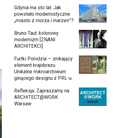
Gdynia ma sto lat. Jak
powstało modernistyczne
„miasto z morza i marzeń”?
Bruno Taut: kolorowy
modernizm [ZNANI
ARCHITEKCI]
Furtki Ponidzia — znikający
element krajobrazu.
Unikalne mikroarchiwum
ginącego designu z PRL-u
Refleksja. Zapraszamy na
ARCHITECT@WORK
Warsaw
Gdynia oczami "Kacha". Wystawa
Kazimierza Ostrowskiego w Muzeum
Miasta Gdyni