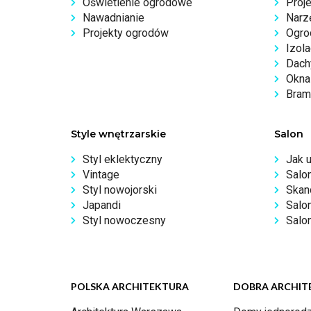
Oświetlenie ogrodowe
Proj
Nawadnianie
Narz
Projekty ogrodów
Ogro
Izola
Dachy
Okna 
Bram
Style wnętrzarskie
Salon
Styl eklektyczny
Jak 
Vintage
Salo
Styl nowojorski
Skan
Japandi
Salo
Styl nowoczesny
Salon
POLSKA ARCHITEKTURA
DOBRA ARCHIT