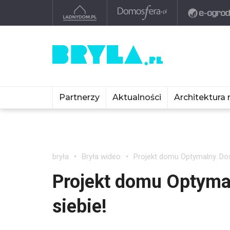
Partnerzy
Aktualności
Architektura 
bryła
Bryła wideo
Projekt domu Optymalny. Dost
Projekt domu Optymal
siebie!