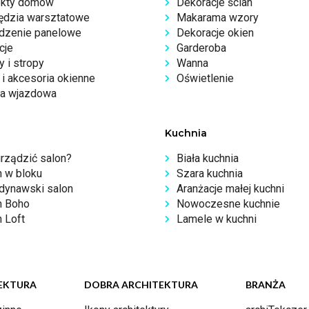
ekty domów
Dekoracje ścian
ędzia warsztatowe
Makarama wzory
dzenie panelowe
Dekoracje okien
cje
Garderoba
 i stropy
Wanna
i akcesoria okienne
Oświetlenie
a wjazdowa
Kuchnia
urządzić salon?
Biała kuchnia
n w bloku
Szara kuchnia
dynawski salon
Aranżacje małej kuchni
n Boho
Nowoczesne kuchnie
 Loft
Lamele w kuchni
EKTURA
DOBRA ARCHITEKTURA
BRANŻA