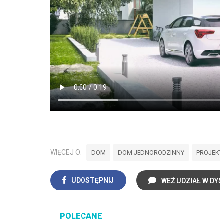
WIĘCEJ O:
DOM
DOM JEDNORODZINNY
PROJEK
UDOSTĘPNIJ
WEŹ UDZIAŁ W DY
POLECANE