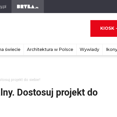
KIOSK 
na świecie
Architektura w Polsce
Wywiady
Ikony
osuj projekt do siebie!
ny. Dostosuj projekt do