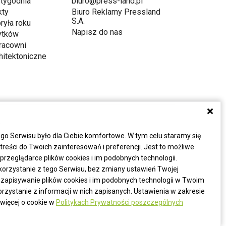
 tygodnia
biuro@press-land.pl
kty
Biuro Reklamy Pressland
S.A.
ryła roku
Napisz do nas
ytków
racowni
hitektoniczne
a
go Serwisu było dla Ciebie komfortowe. W tym celu staramy się
eści do Twoich zainteresowań i preferencji. Jest to możliwe
rzeglądarce plików cookies i im podobnych technologii.
korzystanie z tego Serwisu, bez zmiany ustawień Twojej
 zapisywanie plików cookies i im podobnych technologii w Twoim
zystanie z informacji w nich zapisanych. Ustawienia w zakresie
więcej o cookie w
Politykach Prywatności poszczególnych