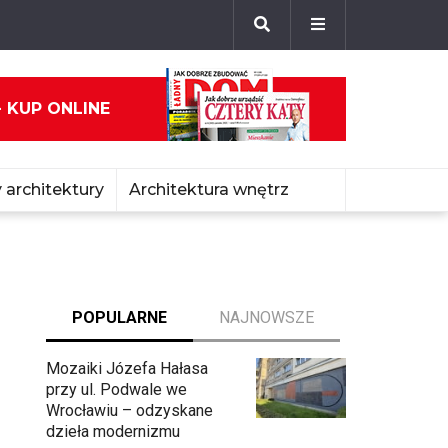
- KUP ONLINE
 architektury
Architektura wnętrz
POPULARNE
NAJNOWSZE
Mozaiki Józefa Hałasa
przy ul. Podwale we
Wrocławiu – odzyskane
dzieła modernizmu