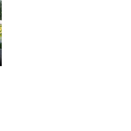
Inwestycja Cystersów 19 w Krakowie
gotowa. Nowoczesna architektura i 182
lokale na Grzegórzkach
Trasa Kaszubska zmienia komunikację
regionu. Droga ekspresowa S6 to jedna z
najważniejszych inwestycji
infrastrukturalnych Pomorza
Atomium w Brukseli. Miało zostać
rozebrane a stało się symbolem miasta
[IKONY ARCHITEKTURY]
Sztuka wkracza do Sudei. Wrocławska
inwestycja z muralem i instalacją
artystyczną