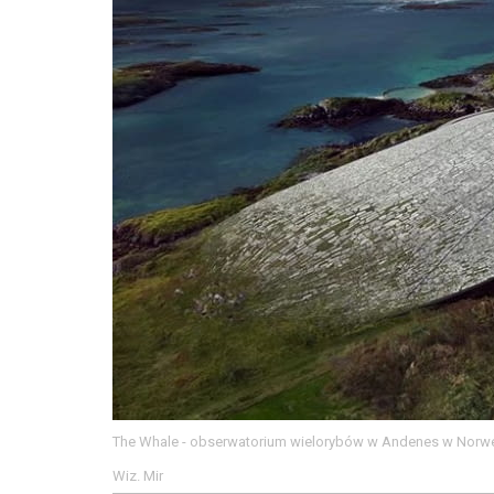
The Whale - obserwatorium wielorybów w Andenes w Norweg
Wiz. Mir