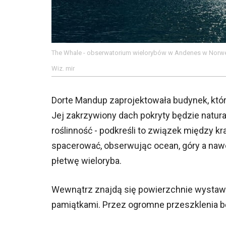
The Whale - obserwatorium wielorybów w Andenes w Norweg
Wiz. mir
Dorte Mandup zaprojektowała budynek, któr
Jej zakrzywiony dach pokryty będzie natur
roślinność - podkreśli to związek między 
spacerować, obserwując ocean, góry a naw
płetwę wieloryba.
Wewnątrz znajdą się powierzchnie wystawienn
pamiątkami. Przez ogromne przeszklenia b