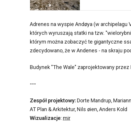
Adrenes na wyspie Andøya (w archipelagu Ve
których wyruszają statki na tzw. "wielorybn
którym można zobaczyć te gigantyczne ssak
zdecydowano, że w Andenes - na skraju po
Budynek "The Wale" zaprojektowany przez 
---
Zespół projektowy:
Dorte Mandrup, Mariann
AT Plan & Arkitektur, Nils øien, Anders Kold
Wizualizacje
:
mir