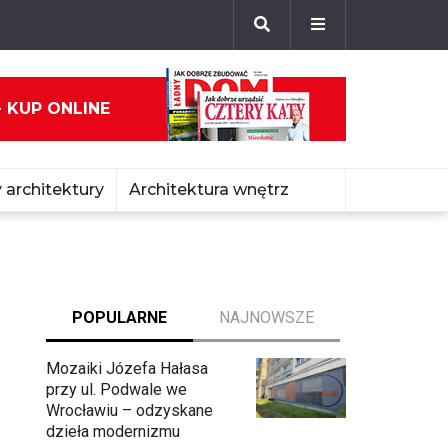
- KUP ONLINE
 architektury
Architektura wnętrz
POPULARNE
NAJNOWSZE
Mozaiki Józefa Hałasa
przy ul. Podwale we
Wrocławiu – odzyskane
dzieła modernizmu