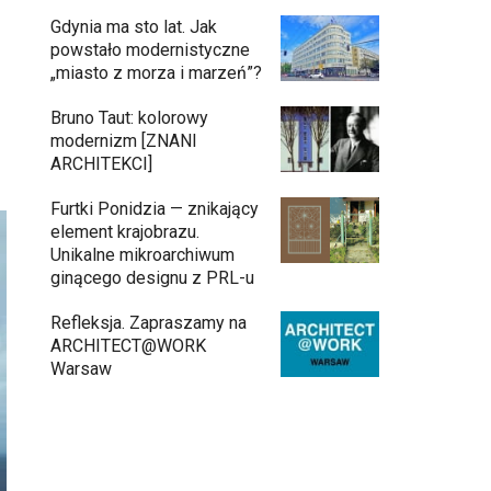
Gdynia ma sto lat. Jak
powstało modernistyczne
„miasto z morza i marzeń”?
Bruno Taut: kolorowy
modernizm [ZNANI
ARCHITEKCI]
Furtki Ponidzia — znikający
element krajobrazu.
Unikalne mikroarchiwum
ginącego designu z PRL-u
Refleksja. Zapraszamy na
ARCHITECT@WORK
Warsaw
Inwestycja Cystersów 19 w Krakowie
gotowa. Nowoczesna architektura i 182
lokale na Grzegórzkach