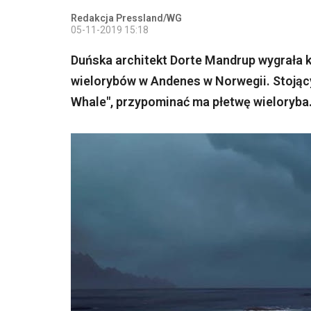
Redakcja Pressland/WG
05-11-2019 15:18
Duńska architekt Dorte Mandrup wygrała 
wielorybów w Andenes w Norwegii. Stoją
Whale", przypominać ma płetwę wieloryba