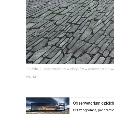
The Whale - obserwatorium wielorybów w Andenes w Norweg
Wiz. Mir
Obserwatorium dzikich 
Przez ogromne, panoramicz