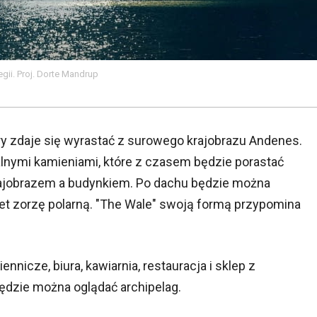
ii. Proj. Dorte Mandrup
y zdaje się wyrastać z surowego krajobrazu Andenes.
alnymi kamieniami, które z czasem będzie porastać
krajobrazem a budynkiem. Po dachu będzie można
et zorzę polarną. "The Wale" swoją formą przypomina
icze, biura, kawiarnia, restauracja i sklep z
ędzie można oglądać archipelag.