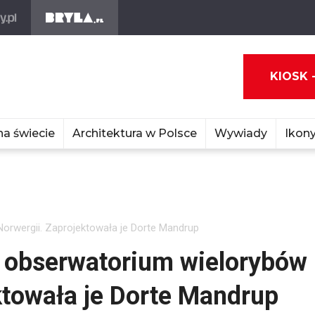
KIOSK 
na świecie
Architektura w Polsce
Wywiady
Ikony
orwergii. Zaprojektowała je Dorte Mandrup
o obserwatorium wielorybów
ktowała je Dorte Mandrup