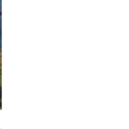
Trasa Kaszubska zmienia komunikację
regionu. Droga ekspresowa S6 to jedna z
najważniejszych inwestycji
infrastrukturalnych Pomorza
Atomium w Brukseli. Miało zostać
rozebrane a stało się symbolem miasta
[IKONY ARCHITEKTURY]
Sztuka wkracza do Sudei. Wrocławska
inwestycja z muralem i instalacją
artystyczną
Płyty wielkoformatowe wokół domu – jaki
dają efekt?