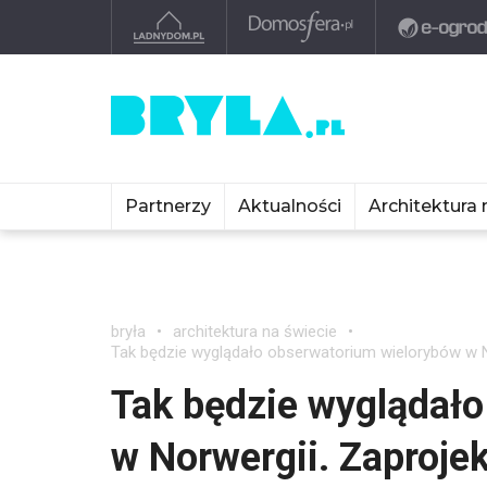
Partnerzy
Aktualności
Architektura 
bryła
architektura na świecie
Tak będzie wyglądało obserwatorium wielorybów w N
Tak będzie wyglądał
w Norwergii. Zaproje