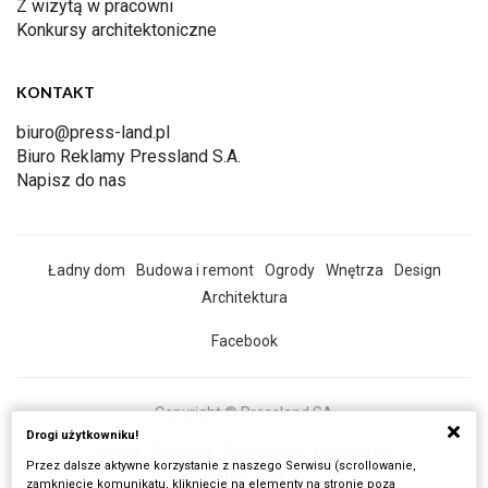
Z wizytą w pracowni
Konkursy architektoniczne
KONTAKT
biuro@press-land.pl
Biuro Reklamy Pressland S.A.
Napisz do nas
Ładny dom
Budowa i remont
Ogrody
Wnętrza
Design
Architektura
Facebook
Copyright © Pressland SA
Drogi użytkowniku!
O Nas
Reklama
Prywatność
Regulamin
Przez dalsze aktywne korzystanie z naszego Serwisu (scrollowanie,
Wszystkie artykuły
zamknięcie komunikatu, kliknięcie na elementy na stronie poza