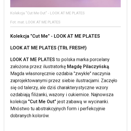
Kolekcja "Cut Me Out" - LOOK AT ME PLATES
Fot. mat. LOOK AT ME PLATES
Kolekcja "Cut Me" - LOOK AT ME PLATES
LOOK AT ME PLATES (TRŁ FRESH!)
LOOK AT ME PLATES
to polska marka porcelany
założona przez ilustratorkę
Magdę Pilaczyńską
.
Magda własnoręcznie ozdabia "zwykłe" naczynia
zaprojektowanymi przez siebie ilustracjami. Zaczęło
się od talerzy, ale dziś charakterystyczne wzory
ozdabiają filiżanki, wazony i cukiernice. Najnowsza
kolekcja
"Cut Me Out”
jest zabawą w wycinanki.
Mnóstwo tu abstrakcyjnych form i perfekcyjnie
dobranych kolorów.