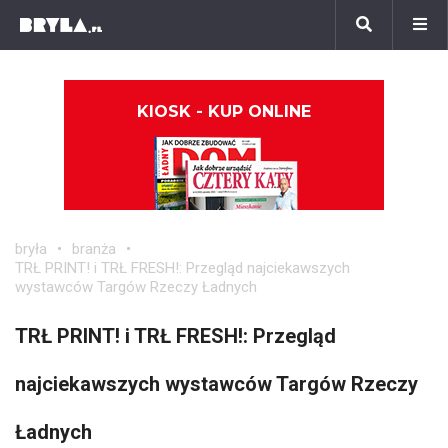
KIOSK - KUP ONLINE
bryła
branża
TRŁ PRINT! i TRŁ FRESH!: Przegląd najciekawszych
wystawców Targów Rzeczy Ładnych
TRŁ PRINT! i TRŁ FRESH!: Przegląd
najciekawszych wystawców Targów Rzeczy
Ładnych