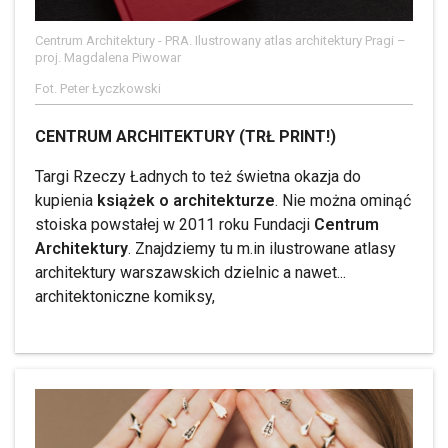
Centrum Architektury - PRA. Ilustrowany atlas architektury Pragi –
proj. Magdalena Piwowar
Fot. Peter Łyczkowski
CENTRUM ARCHITEKTURY (TRŁ PRINT!)
Targi Rzeczy Ładnych to też świetna okazja do
kupienia
książek o architekturze
. Nie można ominąć
stoiska powstałej w 2011 roku Fundacji
Centrum
Architektury
. Znajdziemy tu m.in ilustrowane atlasy
architektury warszawskich dzielnic a nawet...
architektoniczne komiksy,