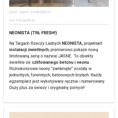
Seria "Jasne" od NEONISTY
Fot. Fotografy.eu
NEONISTA (TRŁ FRESH!)
Na Targach Rzeczy Ładnych
NEONISTA,
projektant
instalacji świetlnych
, premierowo pokaże nową
limitowaną serię o nazwie JASNE. To obiekty
świetlne ze s
zlifowanego betonu i neonu
.
Różnokolorowe neony "zamknięte" zostały w
jednolitych, foremnych, betonowych bryłach. Każdy
egzemplarz jest wykonywany ręcznie i numerowany.
Duży plus za świeży i oryginalny pomysł!