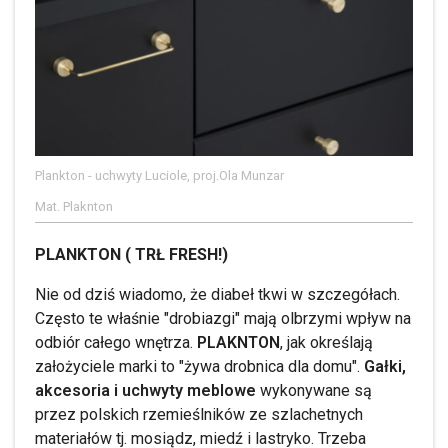
Plankton - uchwyty Luciole, proj.Ola Munzar
Mat. Plaknton
PLANKTON ( TRŁ FRESH!)
Nie od dziś wiadomo, że diabeł tkwi w szczegółach.
Często te właśnie "drobiazgi" mają olbrzymi wpływ na
odbiór całego wnętrza.
PLAKNTON
, jak określają
założyciele marki to "żywa drobnica dla domu".
Gałki,
akcesoria i uchwyty meblowe
wykonywane są
przez polskich rzemieślników ze szlachetnych
materiałów tj. mosiądz, miedź i lastryko. Trzeba