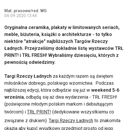
Mat. prasowe/red. WG
04-09-2020 13:44
Oryginalna ceramika, plakaty w limitowanych seriach,
meble, biżuteria, książki o architekturze - to tylko
niektóre "atrakcje" najbliższych Targów Rzeczy
Ładnych. Przejrzeliśmy dokładnie listę wystawców TRŁ
PRINT! i TRŁ FRESH! Wybraliśmy dziesięciu, których z
pewnością odwiedzimy.
Targi Rzeczy Ładnych
za każdym razem są świętem
miłośników dobrego, polskiego wzornictwa. Podczas
najbliższej edycji, która odbędzie się już w
weekend 5-6
września
, odbędą się aż dwa wydarzenia - TRŁ FRESH!
(poświęcone młodym polskim markom i debiutującym
twórcom) i
TRŁ PRINT!
(dedykowane wszystkiemu co
związane z drukiem).
Targi Rzeczy Ładnych
to znakomita
okazja aby kupić wyjątkowy przedmiot prosto od jego