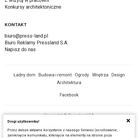
Z wizytą w pracowni
Konkursy architektoniczne
KONTAKT
biuro@press-land.pl
Biuro Reklamy Pressland S.A.
Napisz do nas
Ładny dom
Budowa i remont
Ogrody
Wnętrza
Design
Architektura
Facebook
Copyright © Pressland SA
Drogi użytkowniku!
O Nas
Reklama
Prywatność
Regulamin
Przez dalsze aktywne korzystanie z naszego Serwisu (scrollowanie,
Wszystkie artykuły
zamknięcie komunikatu, kliknięcie na elementy na stronie poza