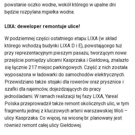
powstanie oczko wodne, wokół którego w upalne dni
będzie rozpylana mgiełka wodna.
LIXA: deweloper remontuje ulice!
W podziemnej części ostatniego etapu LIXA (w skład
którego wchodzą budynki LIXA D i E), powstającego tuż
przy reprezentacyjnym pieszym pasażu, tworzącym nowe
przejście pomiędzy ulicami Kasprzaka i Giełdową, znalazło
się łącznie 217 miejsc parkingowych. Część z nich została
wyposażona w ładowarki do samochodów elektrycznych.
Przewidziano także stojaki dla rowerów oraz prysznice i
szafki dla najemców, dojeżdżających do pracy
jednośladami. W ramach realizacji tej fazy LIXA, Yareal
Polska przeprowadził także remont okolicznych ulic, w tym
fragmentu jednej z kluczowych arterii warszawskiej Woli –
ulicy Kasprzaka. Co więcej, na wiosnę br. planowany jest
również remont całej ulicy Giełdowej.