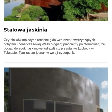
Stalowa jaskinia
Czytelników mających tendencję do wzruszeń towarzyszących
oglądaniu ponadczasowej Walki o ogień; pragniemy poinformować, że
pociąg do epoki jaskiniowej odjeżdża z przystanku Lubbock w
Teksasie. Tym razem jednak w wersji cyberpunk.