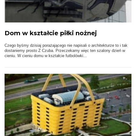
Dom w kształcie piłki nożnej
Czego byśmy dzisiaj porażającego nie napisali o architekturze to i tak
dostaniemy prosto Z Czuba. Przeczekamy więc ten szalony dzień w
cieniu. W cieniu domu w kształcie futbolówki...