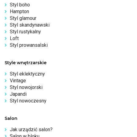
Styl boho
Hampton
Styl glamour
Styl skandynawski
Styl rustykalny
Loft
Styl prowansalski
Style wnętrzarskie
Styl eklektyczny
Vintage
Styl nowojorski
Japandi
Styl nowoczesny
Salon
Jak urządzić salon?
Salon w bloku