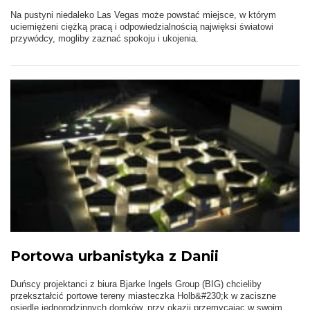
Na pustyni niedaleko Las Vegas może powstać miejsce, w którym
uciemiężeni ciężką pracą i odpowiedzialnością najwięksi światowi
przywódcy, mogliby zaznać spokoju i ukojenia.
Portowa urbanistyka z Danii
Duńscy projektanci z biura Bjarke Ingels Group (BIG) chcieliby
przekształcić portowe tereny miasteczka Holb&#230;k w zaciszne
osiedle jednorodzinnych domków, przy okazji przemycając w swoim