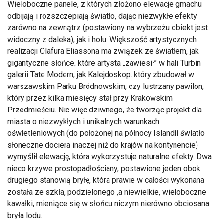
Wieloboczne panele, z których złożono elewacje gmachu
odbijają i rozszczepiają światło, dając niezwykłe efekty
zarówno na zewnątrz (postawiony na wybrzeżu obiekt jest
widoczny z daleka), jak i holu. Większość artystycznych
realizacji Olafura Eliassona ma związek ze światłem, jak
gigantyczne słońce, które artysta „zawiesił” w hali Turbin
galerii Tate Modern, jak Kalejdoskop, który zbudował w
warszawskim Parku Bródnowskim, czy lustrzany pawilon,
który przez kilka miesięcy stał przy Krakowskim
Przedmieściu. Nic więc dziwnego, że tworząc projekt dla
miasta o niezwykłych i unikalnych warunkach
oświetleniowych (do położonej na północy Islandii światło
słoneczne dociera inaczej niż do krajów na kontynencie)
wymyślił elewację, która wykorzystuje naturalne efekty. Dwa
nieco krzywe prostopadłościany, postawione jeden obok
drugiego stanowią bryłę, która prawie w całości wykonana
została ze szkła, podzielonego ,a niewielkie, wieloboczne
kawałki, mieniące się w słońcu niczym nierówno obciosana
bryła lodu.