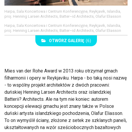
Harpa, Sala Koncertowa i Centrum Konferencyjne, Reykjavik, Islandia,
proj. Henning Larsen Architects, Batter~id Architects, Olafur Eliasson
Harpa, Sala Koncertowa i Centrum Konferencyjne, Reykjavik, Islandia,
proj. Henning Larsen Architects, Batter~id Architects, Olafur Eliasson
OTWÓRZ GALERIĘ
(6)
Mies van der Rohe Award w 2013 roku otrzymał gmach
filharmonii i opery w Reykjaviku. Harpa - bo taką nosi nazwę
- to wspólny projekt architektów z dwóch pracowni:
duńskiej Henning Larsen Architects oraz islandzkiej
Batterii? Architects. Ale na tym nie koniec: autorem
koncepcji elewacji gmachu jest znany także w Polsce
duński artysta islandzkiego pochodzenia, Olafur Eliasson.
To on wymyślił ściany, złożone z setek ze szklanych paneli,
ukształtowanych na wzór sześciobocznych bazaltowych