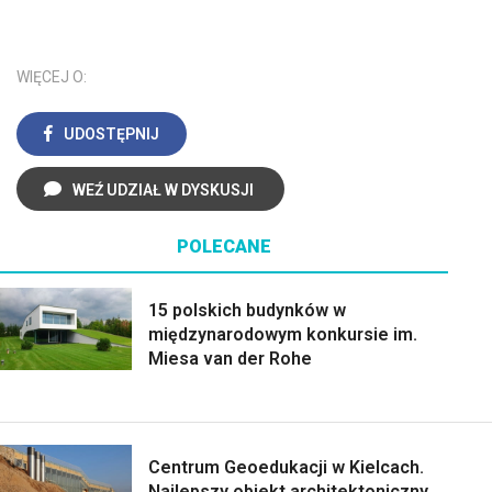
WIĘCEJ O:
UDOSTĘPNIJ
WEŹ UDZIAŁ W DYSKUSJI
POLECANE
15 polskich budynków w
międzynarodowym konkursie im.
Miesa van der Rohe
Centrum Geoedukacji w Kielcach.
Najlepszy obiekt architektoniczny