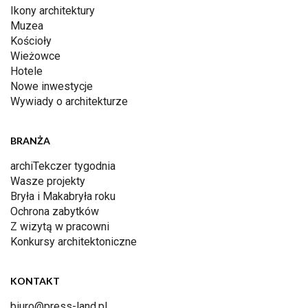
Ikony architektury
Muzea
Kościoły
Wieżowce
Hotele
Nowe inwestycje
Wywiady o architekturze
BRANŻA
archiTekczer tygodnia
Wasze projekty
Bryła i Makabryła roku
Ochrona zabytków
Z wizytą w pracowni
Konkursy architektoniczne
KONTAKT
biuro@press-land.pl