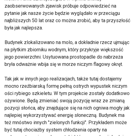
zaobserwowanych zjawisk próbuje odpowiedzieć na
pytanie jak nasze życie będzie wyglądało w przeciągu
najbliższych 50 lat oraz co można zrobić, aby ta przyszłość
była jak najlepsza.
Budynek zlokalizowano na molo, a dokładnie rzecz ujmując
na płytkim zbiorniku wodnym, który przykryje większość
jego powierzchni. Usytuowana prostopadle do nabrzeża
bryła odważnie wbija się w morze niczym flagowy okręt.
Tak jak w innych jego realizacjach, także tutaj dostajemy
mocno rzeźbiarską formę pełną ostrych wypustek niczym
ości rybiego szkieletu. W tym projekcie zostały dodatkowo
ożywione. Będą zmieniać swoją pozycję wraz ze zmianą
pozycji słońca, aby znajdujące się na nich ogniwa mogły jak
najlepiej wykorzystywać energię słoneczną. Budynek ma
też mnóstwo innych "zielonych funkcji". Przykładem może
być tutaj chociażby system chłodzenia oparty na