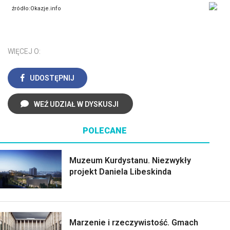
źródło:
Okazje.info
WIĘCEJ O:
UDOSTĘPNIJ
WEŹ UDZIAŁ W DYSKUSJI
POLECANE
Muzeum Kurdystanu. Niezwykły
projekt Daniela Libeskinda
Marzenie i rzeczywistość. Gmach