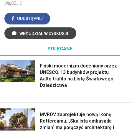
WIĘCEJ O:
UDOSTĘPNIJ
WEŹ UDZIAŁ W DYSKUSJI
POLECANE
Fiński modernizm doceniony przez
UNESCO. 13 budynków projektu
Aalto trafiło na Listę Światowego
Dziedzictwa
MVRDV zaprojektuje nową ikonę
Rotterdamu. „Skalista ambasada
zmian” ma połączyć architekturę i