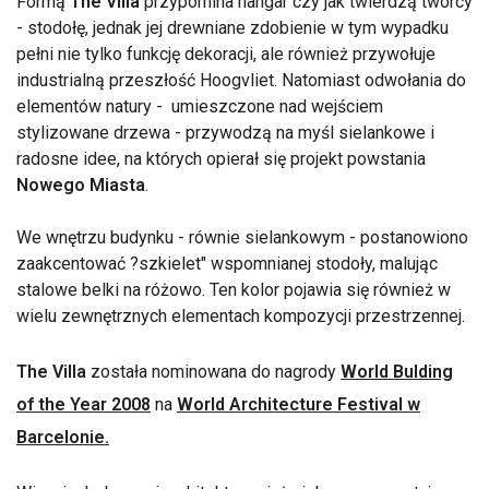
Formą
The Villa
przypomina hangar czy jak twierdzą twórcy
- stodołę, jednak jej drewniane zdobienie w tym wypadku
pełni nie tylko funkcję dekoracji, ale również przywołuje
industrialną przeszłość Hoogvliet. Natomiast odwołania do
elementów natury - umieszczone nad wejściem
stylizowane drzewa - przywodzą na myśl sielankowe i
radosne idee, na których opierał się projekt powstania
Nowego Miasta
.
We wnętrzu budynku - równie sielankowym - postanowiono
zaakcentować ?szkielet" wspomnianej stodoły, malując
stalowe belki na różowo. Ten kolor pojawia się również w
wielu zewnętrznych elementach kompozycji przestrzennej.
The Villa
została nominowana do nagrody
World Bulding
of the Year 2008
na
World Architecture Festival w
Barcelonie.