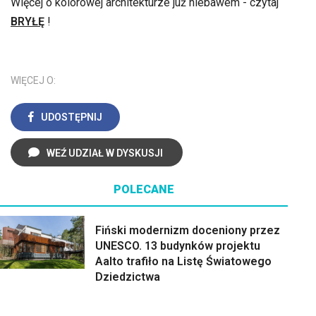
Więcej o kolorowej architekturze już niebawem - czytaj
BRYŁĘ
!
WIĘCEJ O:
UDOSTĘPNIJ
WEŹ UDZIAŁ W DYSKUSJI
POLECANE
Fiński modernizm doceniony przez
UNESCO. 13 budynków projektu
Aalto trafiło na Listę Światowego
Dziedzictwa