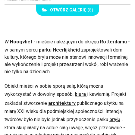
OTWÓRZ GALERIĘ
(8)
W
Hoogvliet
- mieście należącym do okręgu
Rotterdamu
-
w samym sercu
parku Heerlijkheid
zaprojektowali dom
kultury, którego bryła może nie stanowi innowacji formalnej,
ale wykończenie i projekt przestrzeni wokół, robi wrażenie
nie tylko na dzieciach.
Obiekt mieści w sobie sporą salę, którą można
wykorzystać w dowolny sposób,
biura
i kawiarnię. Projekt
zakładał stworzenie
architektury
publicznego użytku na
miarę XXI wieku dla podmiejskiej społeczności. Intencją
twórców było nie było jednak przytłoczenie parku
bryłą
,
która skupiałaby na sobie całą uwagę, wręcz przeciwnie -
przyjaznym wyglądem miała przyciągać do siebie jak