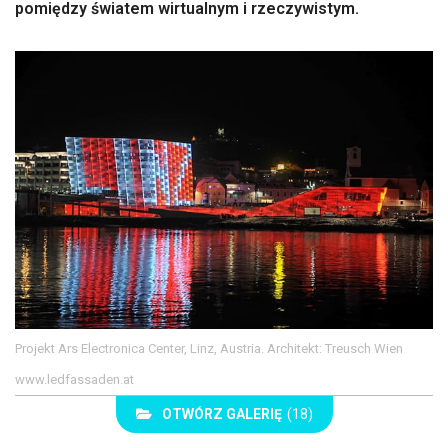
pomiędzy światem wirtualnym i rzeczywistym.
Projekt Ars Electronica Center, Linz, Austria. Architekt: Treusch Wien
www.ledfassaden.at
OTWÓRZ GALERIĘ
(18)