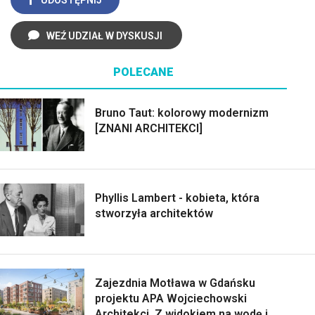
WEŹ UDZIAŁ W DYSKUSJI
POLECANE
Bruno Taut: kolorowy modernizm
[ZNANI ARCHITEKCI]
Phyllis Lambert - kobieta, która
stworzyła architektów
Zajezdnia Motława w Gdańsku
projektu APA Wojciechowski
Architekci. Z widokiem na wodę i