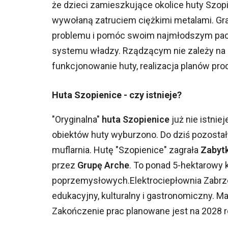
że dzieci zamieszkujące okolice huty Szo
wywołaną zatruciem ciężkimi metalami. Gran
problemu i pomóc swoim najmłodszym pacj
systemu władzy. Rządzącym nie zależy na 
funkcjonowanie huty, realizacja planów pr
Huta Szopienice - czy istnieje?
"Oryginalna"
huta Szopienice
już nie istnie
obiektów huty wyburzono. Do dziś pozostały 
muflarnia. Hutę "Szopienice" zagrała
Zabytk
przez
Grupę Arche
. To ponad 5-hektarowy 
poprzemysłowych.Elektrociepłownia Zabrz
edukacyjny, kulturalny i gastronomiczny. M
Zakończenie prac planowane jest na 2028 r