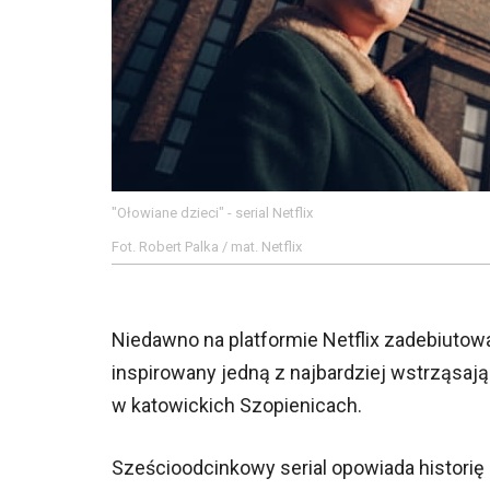
"Ołowiane dzieci" - serial Netflix
Fot. Robert Palka / mat. Netflix
Niedawno na platformie Netflix zadebiutował
inspirowany jedną z najbardziej wstrząsający
w katowickich Szopienicach.
Sześcioodcinkowy serial opowiada historię