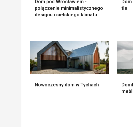
Dom pod Wrocławiem -
Dom 
połączenie minimalistycznego
tle
designu i sielskiego klimatu
Nowoczesny dom w Tychach
Domki
meble