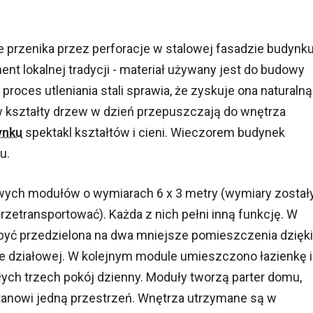
re przenika przez perforacje w stalowej fasadzie budynku
ment lokalnej tradycji - materiał używany jest do budowy
roces utleniania stali sprawia, że zyskuje ona naturalną
w kształty drzew w dzień przepuszczają do wnętrza
ynku
spektakl kształtów i cieni. Wieczorem budynek
u.
owych modułów o wymiarach 6 x 3 metry (wymiary został
zetransportować). Każda z nich pełni inną funkcję. W
e być przedzielona na dwa mniejsze pomieszczenia dzięki
e działowej. W kolejnym module umieszczono łazienkę i
ych trzech pokój dzienny. Moduły tworzą parter domu,
anowi jedną przestrzeń. Wnętrza utrzymane są w