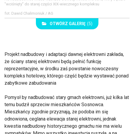
"wciśnięty" do starej części XIX-wiecznego kompleksu
fot. Dawid Chalimoniuk / AG
OTWÓRZ GALERIĘ
(5)
Projekt nadbudowy i adaptacji dawnej elektrowni zakłada,
że ściany starej elektrowni będą pełnić funkcję
reprezentacyjne, w środku zaś powstanie nowoczesny
kompleks hotelowy, którego część będzie wystawać ponad
zabytkowe zabudowania
Pomysł by nadbudować stary gmach elektrowni, już kilka lat
temu budził sprzeciw mieszkańców Sosnowca.
Mieszkańcy zgodnie przyznają, że podoba im się
odnowiona, ceglana elewacja starej elektrowni, jednak
kwestia nadbudowy historycznego gmachu nie ma wielu
sympatyków. Mimo wszystko inwestycja ruszyła, a na