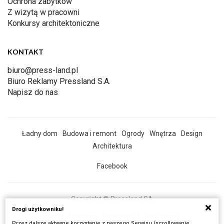
Ochrona zabytków
Z wizytą w pracowni
Konkursy architektoniczne
KONTAKT
biuro@press-land.pl
Biuro Reklamy Pressland S.A.
Napisz do nas
Ładny dom
Budowa i remont
Ogrody
Wnętrza
Design
Architektura
Facebook
Copyright © Pressland SA
Drogi użytkowniku!
O Nas
Reklama
Prywatność
Regulamin
Przez dalsze aktywne korzystanie z naszego Serwisu (scrollowanie,