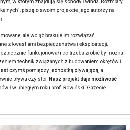
ym, w którym znajdują się schody i winda. Rozmiary
lnych`, piszą o swoim projekcie jego autorzy na
m
jmowane, ale wciąż brakuje im rozwiązań
ne z kwestiami bezpieczeństwa i eksploatacji.
 bezpiecznie funkcjonował i co trzeba zrobić by można
ączeniem technik związanych z budowaniem okrętów i
jest czymś pomiędzy jednostką pływającą, a
łównie pływa czy stoi.
Nasz projekt daje możliwość
 mówił w ubiegłym roku prof. Rowiński `Gazecie