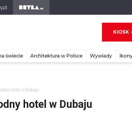
KIOSK 
na świecie
Architektura w Polsce
Wywiady
Ikony
odny hotel w Dubaju
odny hotel w Dubaju