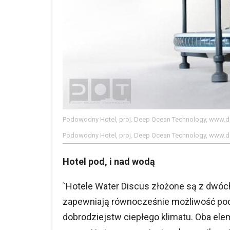
Podowodny Hotel, proj. Deep Ocean Technology, www.
Podowodny Hotel, proj. Deep Ocean Technology, www.
Hotel pod, i nad wodą
`Hotele Water Discus złożone są z dwó
zapewniają równocześnie możliwość podz
dobrodziejstw ciepłego klimatu. Oba el