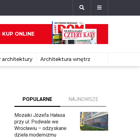
- KUP ONLINE
 architektury
Architektura wnętrz
POPULARNE
NAJNOWSZE
Mozaiki Józefa Hałasa
przy ul. Podwale we
Wrocławiu – odzyskane
dzieła modernizmu