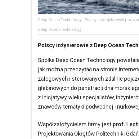
Deep Ocean Technology - Polacy zaprojektowali podwo
Deep Ocean Technology
Polscy inżynierowie z Deep Ocean Tec
Spółka Deep Ocean Technology powstała w
jak można przeczytać na stronie intern
załogowych i sterowanych zdalnie poja
głębinowych do penetracji dna morskieg
z inicjatywy wielu specjalistów, inżynie
znawców tematyki podwodnej i nurkowej
Współzałożycielem firmy jest
prof. Lech
Projektowania Okrętów Politechniki Gda