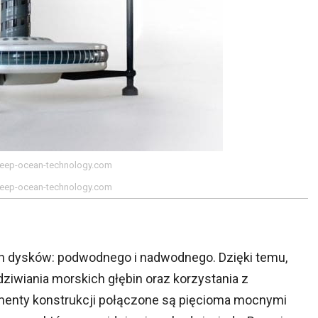
deep-ocean-technology.com
deep-ocean-technology.com
ch dysków: podwodnego i nadwodnego. Dzięki temu,
iwiania morskich głębin oraz korzystania z
ementy konstrukcji połączone są pięcioma mocnymi