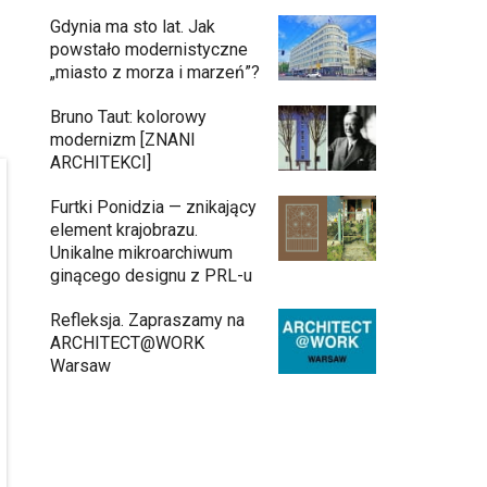
Gdynia ma sto lat. Jak
powstało modernistyczne
„miasto z morza i marzeń”?
Bruno Taut: kolorowy
modernizm [ZNANI
ARCHITEKCI]
Furtki Ponidzia — znikający
element krajobrazu.
Unikalne mikroarchiwum
ginącego designu z PRL-u
Refleksja. Zapraszamy na
ARCHITECT@WORK
Warsaw
Gdynia oczami "Kacha". Wystawa
11:26
Kazimierza Ostrowskiego w
Muzeum Miasta Gdyni