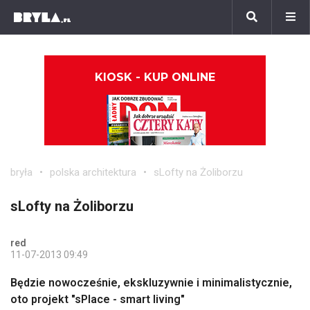
KIOSK - KUP ONLINE
bryła
polska architektura
sLofty na Żoliborzu
sLofty na Żoliborzu
red
11-07-2013 09:49
Będzie nowocześnie, ekskluzywnie i minimalistycznie,
oto projekt "sPlace - smart living"