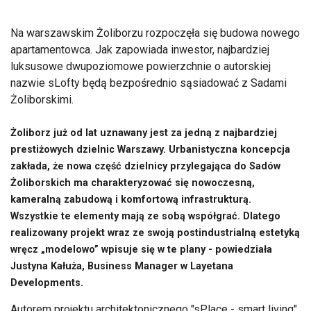
Na warszawskim Żoliborzu rozpoczęła się budowa nowego
apartamentowca. Jak zapowiada inwestor, najbardziej
luksusowe dwupoziomowe powierzchnie o autorskiej
nazwie sLofty będą bezpośrednio sąsiadować z Sadami
Żoliborskimi.
Żoliborz już od lat uznawany jest za jedną z najbardziej
prestiżowych dzielnic Warszawy. Urbanistyczna koncepcja
zakłada, że nowa część dzielnicy przylegająca do Sadów
Żoliborskich ma charakteryzować się nowoczesną,
kameralną zabudową i komfortową infrastrukturą.
Wszystkie te elementy mają ze sobą współgrać. Dlatego
realizowany projekt wraz ze swoją postindustrialną estetyką
wręcz „modelowo” wpisuje się w te plany - powiedziała
Justyna Kałuża, Business Manager w Layetana
Developments.
Autorem projektu architektonicznego "sPlace - smart living"