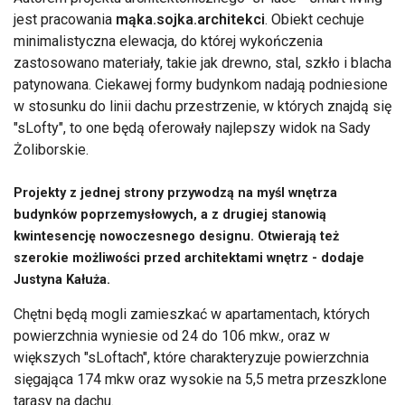
jest pracowania
mąka.sojka.architekci
. Obiekt cechuje
minimalistyczna elewacja, do której wykończenia
zastosowano materiały, takie jak drewno, stal, szkło i blacha
patynowana. Ciekawej formy budynkom nadają podniesione
w stosunku do linii dachu przestrzenie, w których znajdą się
"sLofty", to one będą oferowały najlepszy widok na Sady
Żoliborskie.
Projekty z jednej strony przywodzą na myśl wnętrza
budynków poprzemysłowych, a z drugiej stanowią
kwintesencję nowoczesnego designu. Otwierają też
szerokie możliwości przed architektami wnętrz - dodaje
Justyna Kałuża.
Chętni będą mogli zamieszkać w apartamentach, których
powierzchnia wyniesie od 24 do 106 mkw., oraz w
większych "sLoftach", które charakteryzuje powierzchnia
sięgająca 174 mkw oraz wysokie na 5,5 metra przeszklone
tarasy na dachu.