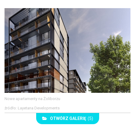
Nowe apartamenty na Żoliborzu
źródło: Layetana Developments
OTWÓRZ GALERIĘ
(5)