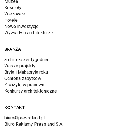
Muzea
Kościoły
Wieżowce
Hotele
Nowe inwestycje
Wywiady o architekturze
BRANŻA
archiTekczer tygodnia
Wasze projekty
Bryła i Makabryła roku
Ochrona zabytków
Z wizytą w pracowni
Konkursy architektoniczne
KONTAKT
biuro@press-land.pl
Biuro Reklamy Pressland S.A.