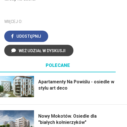
WIĘCEJ O:
UDOSTĘPNIJ
WEŹ UDZIAŁ W DYSKUSJI
POLECANE
Apartamenty Na Powiślu - osiedle w
stylu art deco
Nowy Mokotów. Osiedle dla
"białych kołnierzyków"