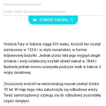
Wizualizacja fary w Gubinie
źródło: Heinle, Wischer und Partner Architekci
OTWÓRZ GALERIĘ
(7)
Historia Fary w Gubinie sięga XIV wieku. Kościół ten został
wzniesiony w 1324 r. w stylu romańskim, w formie
trójnawowej bazyliki. Jednak przez lata jego wygląd ulegał
zmianie i swój ostateczny kształt obiekt nabrał w 1844 r.
Budowla jednak mocno ucierpiała podczas walk w trakcie II
wojny światowej.
Zniszczony kościół na rekonstrukcję musiał czekać blisko
70 lat. W maju tego roku zakończyła się odbudowa wieży.
Teraz samorządowcy szykują się do odbudowy pozostałej
części świątyni.