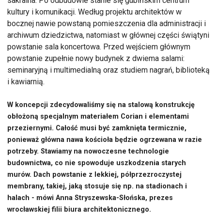
sakralna. Po odbudowie stanie się gubińskim centrum
kultury i komunikacji. Według projektu architektów w
bocznej nawie powstaną pomieszczenia dla administracji i
archiwum dziedzictwa, natomiast w głównej części świątyni
powstanie sala koncertowa. Przed wejściem głównym
powstanie zupełnie nowy budynek z dwiema salami:
seminaryjną i multimedialną oraz studiem nagrań, biblioteką
i kawiarnią.
W koncepcji zdecydowaliśmy się na stalową konstrukcję
obłożoną specjalnym materiałem Corian i elementami
przeziernymi. Całość musi być zamknięta termicznie,
ponieważ główna nawa kościoła będzie ogrzewana w razie
potrzeby. Stawiamy na nowoczesne technologie
budownictwa, co nie spowoduje uszkodzenia starych
murów. Dach powstanie z lekkiej, półprzezroczystej
membrany, takiej, jaką stosuje się np. na stadionach i
halach - mówi Anna Stryszewska-Słońska, prezes
wrocławskiej filii biura architektonicznego.