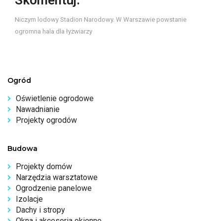
Niczym lodowy Stadion Narodowy. W Warszawie powstanie
ogromna hala dla łyżwiarzy
Ogród
Oświetlenie ogrodowe
Nawadnianie
Projekty ogrodów
Budowa
Projekty domów
Narzędzia warsztatowe
Ogrodzenie panelowe
Izolacje
Dachy i stropy
Okna i akcesoria okienne