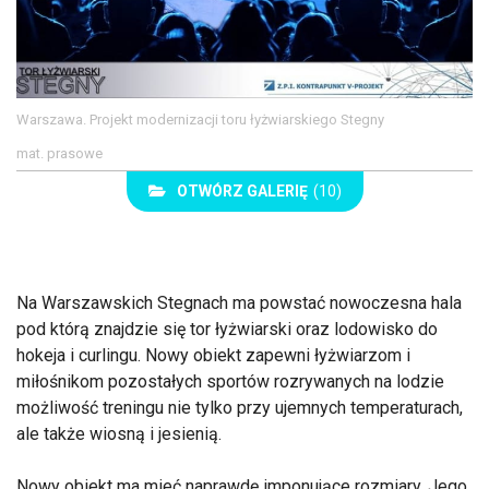
Warszawa. Projekt modernizacji toru łyżwiarskiego Stegny
mat. prasowe
OTWÓRZ GALERIĘ
(10)
Na Warszawskich Stegnach ma powstać nowoczesna hala
pod którą znajdzie się tor łyżwiarski oraz lodowisko do
hokeja i curlingu. Nowy obiekt zapewni łyżwiarzom i
miłośnikom pozostałych sportów rozrywanych na lodzie
możliwość treningu nie tylko przy ujemnych temperaturach,
ale także wiosną i jesienią.
Nowy obiekt ma mieć naprawdę imponujące rozmiary. Jego