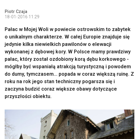
Piotr Czaja
18-01-2016 11:29
Pałac w Mojej Woli w powiecie ostrowskim to zabytek
o unikalnym charakterze. W całej Europie znajduje się
jedynie kilka niewielkich pawilonów o elewacji
wykonanej z dębowej kory. W Polsce mamy prawdziwy
pałac, który został ozdobiony korą dębu korkowego -
mógłby być wspaniałą atrakcją turystyczną i powodem
do dumy, tymczasem... popada w coraz większą ruinę. Z
roku na rok jego stan techniczny pogarsza się i
zaczyna budzić coraz większe obawy dotyczące
przyszłości obiektu.