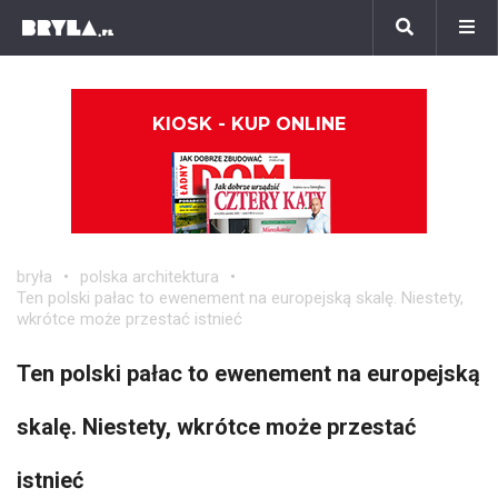
KIOSK - KUP ONLINE
bryła
polska architektura
Ten polski pałac to ewenement na europejską skalę. Niestety,
wkrótce może przestać istnieć
Ten polski pałac to ewenement na europejską
skalę. Niestety, wkrótce może przestać
istnieć