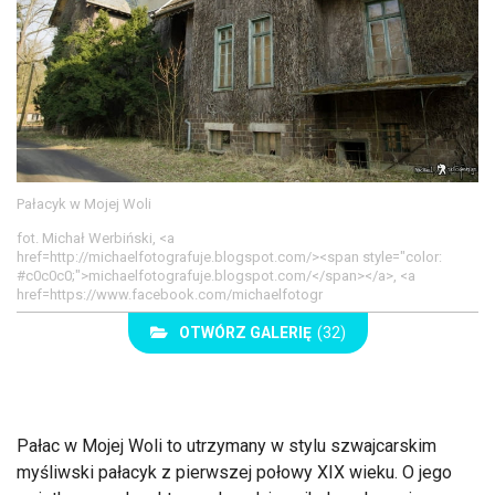
Pałacyk w Mojej Woli
fot. Michał Werbiński, <a
href=http://michaelfotografuje.blogspot.com/><span style="color:
#c0c0c0;">michaelfotografuje.blogspot.com/</span></a>, <a
href=https://www.facebook.com/michaelfotogr
OTWÓRZ GALERIĘ
(32)
Pałac w Mojej Woli to utrzymany w stylu szwajcarskim
myśliwski pałacyk z pierwszej połowy XIX wieku. O jego