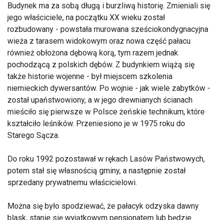
Budynek ma za sobą długą i burzliwą historię. Zmieniali się
jego właściciele, na początku XX wieku został
rozbudowany - powstała murowana sześciokondygnacyjna
wieża z tarasem widokowym oraz nowa część pałacu
również obłożona dębową korą, tym razem jednak
pochodzącą z polskich dębów. Z budynkiem wiążą się
także historie wojenne - był miejscem szkolenia
niemieckich dywersantów. Po wojnie - jak wiele zabytków -
został upaństwowiony, a w jego drewnianych ścianach
mieściło się pierwsze w Polsce żeńskie technikum, które
kształciło leśników. Przeniesiono je w 1975 roku do
Starego Sącza.
Do roku 1992 pozostawał w rękach Lasów Państwowych,
potem stał się własnością gminy, a następnie został
sprzedany prywatnemu właścicielowi.
Można się było spodziewać, że pałacyk odzyska dawny
blask, stanie się wyjątkowym pensjonatem lub będzie