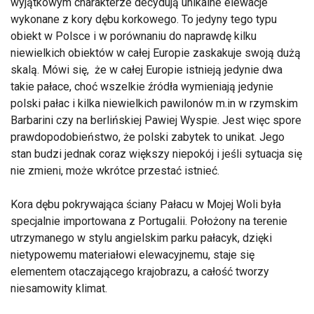
wyjątkowym charakterze decydują unikalne elewacje
wykonane z kory dębu korkowego. To jedyny tego typu
obiekt w Polsce i w porównaniu do naprawdę kilku
niewielkich obiektów w całej Europie zaskakuje swoją dużą
skalą. Mówi się, że w całej Europie istnieją jedynie dwa
takie pałace, choć wszelkie źródła wymieniają jedynie
polski pałac i kilka niewielkich pawilonów m.in w rzymskim
Barbarini czy na berlińskiej Pawiej Wyspie. Jest więc spore
prawdopodobieństwo, że polski zabytek to unikat. Jego
stan budzi jednak coraz większy niepokój i jeśli sytuacja się
nie zmieni, może wkrótce przestać istnieć.
Kora dębu pokrywająca ściany Pałacu w Mojej Woli była
specjalnie importowana z Portugalii. Położony na terenie
utrzymanego w stylu angielskim parku pałacyk, dzięki
nietypowemu materiałowi elewacyjnemu, staje się
elementem otaczającego krajobrazu, a całość tworzy
niesamowity klimat.