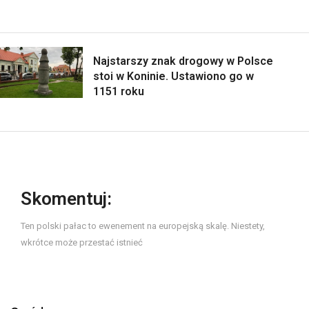
Najstarszy znak drogowy w Polsce
stoi w Koninie. Ustawiono go w
1151 roku
Skomentuj:
Ten polski pałac to ewenement na europejską skalę. Niestety,
wkrótce może przestać istnieć