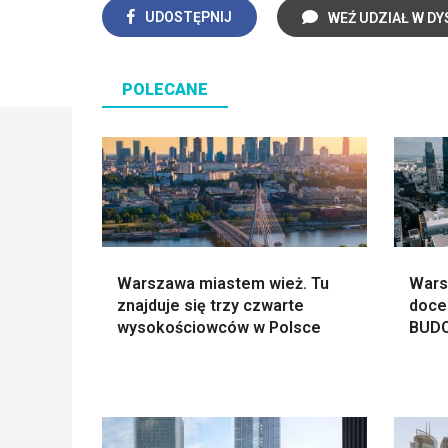
UDOSTĘPNIJ
WEŹ UDZIAŁ W DY
POLECANE
Warszawa miastem wież. Tu
Warsz
znajduje się trzy czwarte
doce
wysokościowców w Polsce
BUD