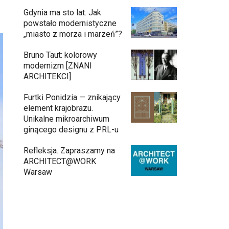
Gdynia ma sto lat. Jak
powstało modernistyczne
„miasto z morza i marzeń”?
Bruno Taut: kolorowy
modernizm [ZNANI
ARCHITEKCI]
Furtki Ponidzia — znikający
element krajobrazu.
Unikalne mikroarchiwum
ginącego designu z PRL-u
Refleksja. Zapraszamy na
ARCHITECT@WORK
Warsaw
Gdynia oczami "Kacha". Wystawa
11:26
Kazimierza Ostrowskiego w
Muzeum Miasta Gdyni