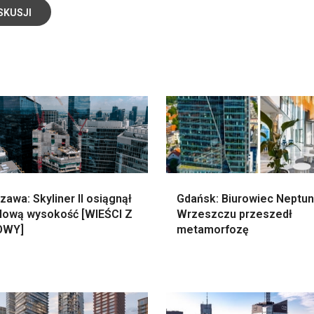
SKUSJI
awa: Skyliner II osiągnął
Gdańsk: Biurowiec Neptu
lową wysokość [WIEŚCI Z
Wrzeszczu przeszedł
OWY]
metamorfozę