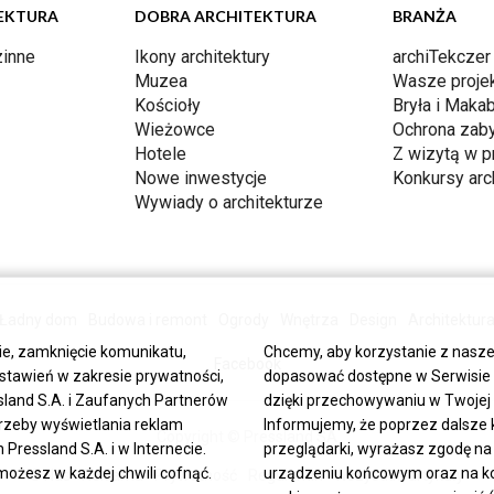
EKTURA
DOBRA ARCHITEKTURA
BRANŻA
inne
Ikony architektury
archiTekczer
Muzea
Wasze proje
Kościoły
Bryła i Makab
Wieżowce
Ochrona zab
Hotele
Z wizytą w p
Nowe inwestycje
Konkursy arc
Wywiady o architekturze
Ładny dom
Budowa i remont
Ogrody
Wnętrza
Design
Architektur
ie, zamknięcie komunikatu,
Chcemy, aby korzystanie z nasze
Facebook
stawień w zakresie prywatności,
dopasować dostępne w Serwisie tr
land S.A. i Zaufanych Partnerów
dzięki przechowywaniu w Twojej p
trzeby wyświetlania reklam
Informujemy, że poprzez dalsze 
Copyright © Pressland SA
ressland S.A. i w Internecie.
przeglądarki, wyrażasz zgodę na
możesz w każdej chwili cofnąć.
urządzeniu końcowym oraz na kor
O Nas
Reklama
Prywatność
Regulamin
Wszystkie artykuły