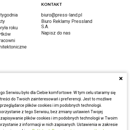
KONTAKT
 tygodnia
biuro@press-land.pl
kty
Biuro Reklamy Pressland
S.A.
ryła roku
Napisz do nas
ytków
racowni
hitektoniczne
a
go Serwisu było dla Ciebie komfortowe. W tym celu staramy się
eści do Twoich zainteresowań i preferencji. Jest to możliwe
rzeglądarce plików cookies i im podobnych technologii.
korzystanie z tego Serwisu, bez zmiany ustawień Twojej
 zapisywanie plików cookies i im podobnych technologii w Twoim
zystanie z informacji w nich zapisanych. Ustawienia w zakresie