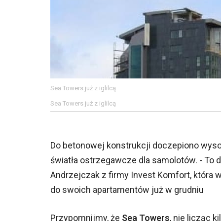
Sea Towers już z iglilcą
Sea Towers już z iglilcą
Do betonowej konstrukcji doczepiono wyso
światła ostrzegawcze dla samolotów. - To
Andrzejczak z firmy Invest Komfort, która
do swoich apartamentów już w grudniu
Przypomnijmy, że
Sea Towers
, nie licząc