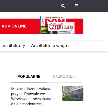
- KUP ONLINE
 architektury
Architektura wnętrz
POPULARNE
NAJNOWSZE
Mozaiki Józefa Hałasa
przy ul. Podwale we
Wrocławiu – odzyskane
dzieła modernizmu