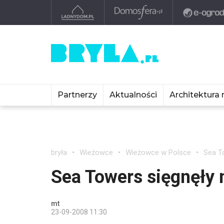
Partnerzy
Aktualności
Architektura 
bryła
Wieżowce
Wieżowce w Polsce
Sea T
Sea Towers sięgnęły 
mt
23-09-2008 11:30