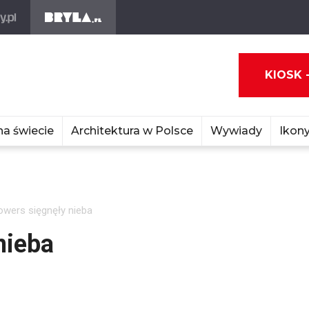
KIOSK 
na świecie
Architektura w Polsce
Wywiady
Ikony
owers sięgnęły nieba
nieba