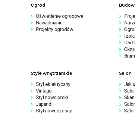
Ogród
Budow
Oświetlenie ogrodowe
Proj
Nawadnianie
Narz
Projekty ogrodów
Ogro
Izola
Dachy
Okna 
Bram
Style wnętrzarskie
Salon
Styl eklektyczny
Jak 
Vintage
Salo
Styl nowojorski
Skan
Japandi
Salo
Styl nowoczesny
Salon