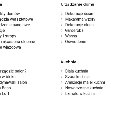
a
Urządzanie domu
ekty domów
Dekoracje ścian
ędzia warsztatowe
Makarama wzory
dzenie panelowe
Dekoracje okien
cje
Garderoba
 i stropy
Wanna
i akcesoria okienne
Oświetlenie
a wjazdowa
Kuchnia
urządzić salon?
Biała kuchnia
n w bloku
Szara kuchnia
dynawski salon
Aranżacje małej kuchni
n Boho
Nowoczesne kuchnie
 Loft
Lamele w kuchni