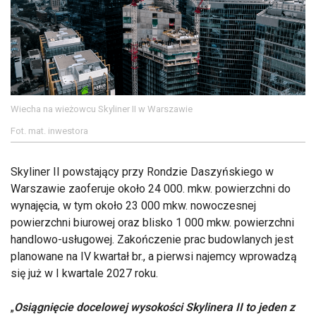
Wiecha na wieżowcu Skyliner II w Warszawie
Fot. mat. inwestora
Skyliner II powstający przy Rondzie Daszyńskiego w
Warszawie zaoferuje około 24 000. mkw. powierzchni do
wynajęcia, w tym około 23 000 mkw. nowoczesnej
powierzchni biurowej oraz blisko 1 000 mkw. powierzchni
handlowo-usługowej. Zakończenie prac budowlanych jest
planowane na IV kwartał br., a pierwsi najemcy wprowadzą
się już w I kwartale 2027 roku.
„
Osiągnięcie docelowej wysokości Skylinera II to jeden z