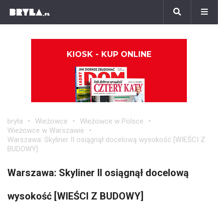
KIOSK - KUP ONLINE
bryła
Wieżowce
Wieżowce w Polsce
Wieżowce w Warszawie
Warszawa: Skyliner II osiągnął docelową wysokość [WIEŚCI Z
BUDOWY]
Warszawa: Skyliner II osiągnął docelową
wysokość [WIEŚCI Z BUDOWY]