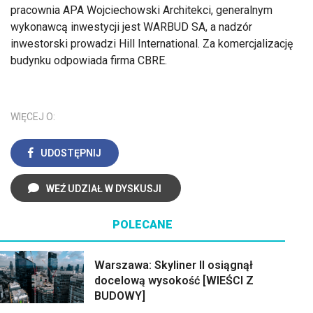
pracownia APA Wojciechowski Architekci, generalnym
wykonawcą inwestycji jest WARBUD SA, a nadzór
inwestorski prowadzi Hill International. Za komercjalizację
budynku odpowiada firma CBRE.
WIĘCEJ O:
UDOSTĘPNIJ
WEŹ UDZIAŁ W DYSKUSJI
POLECANE
Warszawa: Skyliner II osiągnął
docelową wysokość [WIEŚCI Z
BUDOWY]