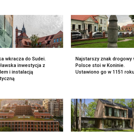
ka wkracza do Sudei.
Najstarszy znak drogowy
ławska inwestycja z
Polsce stoi w Koninie.
em i instalacją
Ustawiono go w 1151 rok
styczną