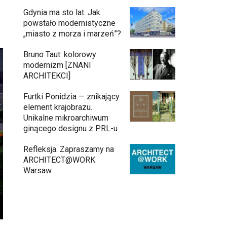
Gdynia ma sto lat. Jak
powstało modernistyczne
„miasto z morza i marzeń”?
Bruno Taut: kolorowy
modernizm [ZNANI
ARCHITEKCI]
Furtki Ponidzia — znikający
element krajobrazu.
Unikalne mikroarchiwum
ginącego designu z PRL-u
Refleksja. Zapraszamy na
ARCHITECT@WORK
Warsaw
Architekci zmierzą się z ikoną
11:34
Warszawy. Teatr Wielki – Opera
Narodowa ogłasza konkurs na