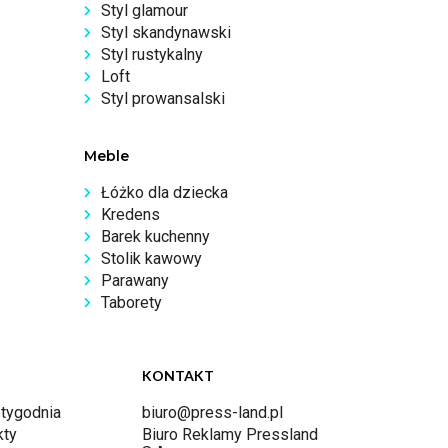
Styl glamour
Styl skandynawski
Styl rustykalny
Loft
Styl prowansalski
Meble
Łóżko dla dziecka
Kredens
Barek kuchenny
Stolik kawowy
Parawany
Taborety
KONTAKT
 tygodnia
biuro@press-land.pl
kty
Biuro Reklamy Pressland