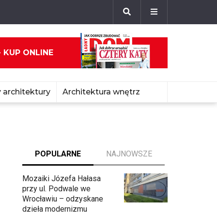
- KUP ONLINE
 architektury
Architektura wnętrz
POPULARNE
NAJNOWSZE
Mozaiki Józefa Hałasa
przy ul. Podwale we
Wrocławiu – odzyskane
dzieła modernizmu