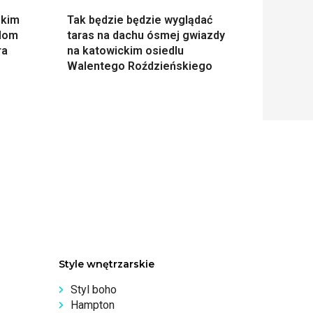
skim
Tak będzie będzie wyglądać
 dom
taras na dachu ósmej gwiazdy
ra
na katowickim osiedlu
Walentego Roździeńskiego
Style wnętrzarskie
Styl boho
Hampton