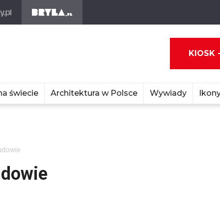
KIOSK 
na świecie
Architektura w Polsce
Wywiady
Ikony
budowie
udowie