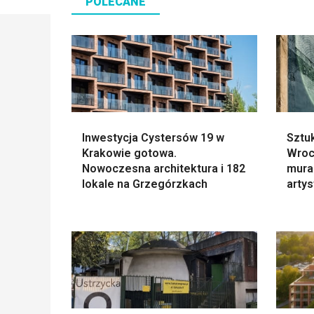
POLECANE
Inwestycja Cystersów 19 w
Sztu
Krakowie gotowa.
Wroc
Nowoczesna architektura i 182
mural
lokale na Grzegórzkach
arty