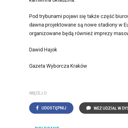
Pod trybunami pojawi się także część biu
dawna projektowane są nowe stadiony w Eur
organizowane będą również imprezy masow
Dawid Hajok
Gazeta Wyborcza Kraków
WIĘCEJ O:
UDOSTĘPNIJ
WEŹ UDZIAŁ W DY