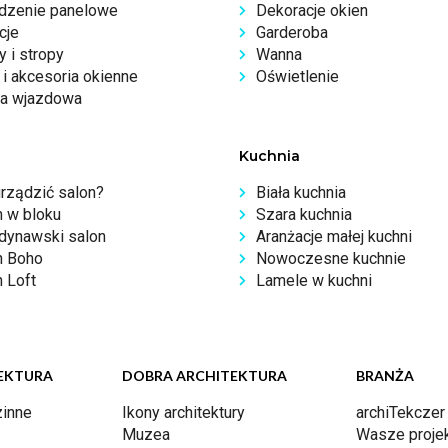
dzenie panelowe
Dekoracje okien
cje
Garderoba
 i stropy
Wanna
i akcesoria okienne
Oświetlenie
a wjazdowa
Kuchnia
urządzić salon?
Biała kuchnia
n w bloku
Szara kuchnia
dynawski salon
Aranżacje małej kuchni
n Boho
Nowoczesne kuchnie
 Loft
Lamele w kuchni
EKTURA
DOBRA ARCHITEKTURA
BRANŻA
inne
Ikony architektury
archiTekczer
Muzea
Wasze proje