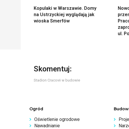
Kopulaki w Warszawie. Domy
Nowo
na Ustrzyckiej wyglądają jak
prze
wioska Smerfów
Prac
zapr
ul. P
Skomentuj:
Stadion Cracovii w budowie
Ogród
Budow
Oświetlenie ogrodowe
Proj
Nawadnianie
Narz