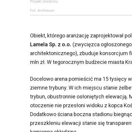
Projekt stadionu
Fot. Archiwum
Obiekt, którego aranżację zaprojektował p
Lamela Sp. z o.o.
(zwycięzca ogłoszonego
architektonicznego), zbuduje konsorcjum 
mln zł. W tegorocznym budżecie miasta Kr
Docelowo arena pomieścić ma 15 tysięcy w
ziemne trybuny. W ich miejscu stanie żel
trybun, obustronnie osłoniętych elewacją. 
otoczenie nie przesłoni widoku z kopca Koś
Dodatkowo ściana boczna stadionu biegnąca
przeszkleniu elewacji stanie się transpare
kamienna okładzina.