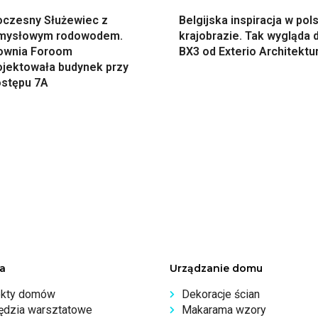
czesny Służewiec z
Belgijska inspiracja w pol
mysłowym rodowodem.
krajobrazie. Tak wygląda
ownia Foroom
BX3 od Exterio Architektu
ojektowała budynek przy
ostępu 7A
a
Urządzanie domu
ekty domów
Dekoracje ścian
ędzia warsztatowe
Makarama wzory