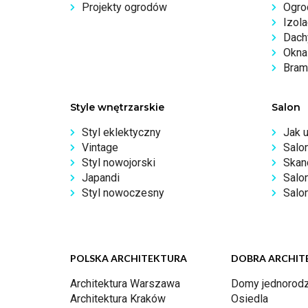
Projekty ogrodów
Ogro
Izola
Dachy
Okna 
Bram
Style wnętrzarskie
Salon
Styl eklektyczny
Jak 
Vintage
Salo
Styl nowojorski
Skan
Japandi
Salo
Styl nowoczesny
Salon
POLSKA ARCHITEKTURA
DOBRA ARCHIT
Architektura Warszawa
Domy jednorodz
Architektura Kraków
Osiedla