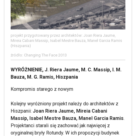
projekt przygotowany przez architektów: Joan Riera Jaume,
Mireia Cabani Massip, Isabel Mestre Bauza, Manel Garcia Ramis
(Hiszpania)
źródło: Changing The Face 2013
WYRÓŻNIENIE, J. Riera Jaume, M. C. Massip, I. M.
Bauza, M. G. Ramis, Hiszpania
Kompromis starego z nowym
Kolejny wyróżniony projekt należy do architektów z
Hiszpanii:
Joan Riera Jaume, Mireia Cabani
Massip, Isabel Mestre Bauza, Manel Garcia Ramis
.
Projektanci starali się zachować jak najwięcej z
oryginalnej bryły Rotundy. W ich propozycji budynek