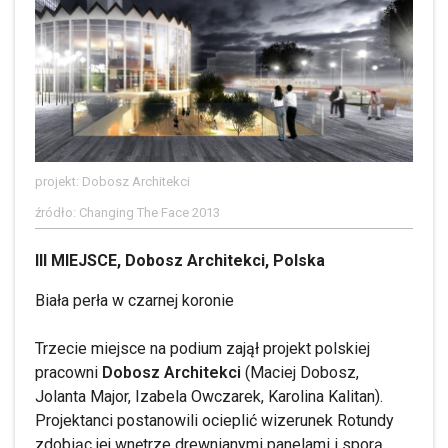
projekt: Dobosz Architekci
źródło: Changing The Face 2013
III MIEJSCE, Dobosz Architekci, Polska
Biała perła w czarnej koronie
Trzecie miejsce na podium zajął projekt polskiej
pracowni
Dobosz Architekci
(Maciej Dobosz,
Jolanta Major, Izabela Owczarek, Karolina Kalitan).
Projektanci postanowili ocieplić wizerunek Rotundy
zdobiąc jej wnętrze drewnianymi panelami i sporą