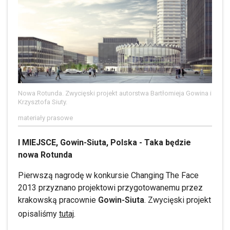
Nowa Rotunda. Zwycięski projekt autorstwa Bartłomieja Gowina i
Krzysztofa Siuty.
materiały prasowe
I MIEJSCE, Gowin-Siuta, Polska - Taka będzie
nowa Rotunda
Pierwszą nagrodę w konkursie Changing The Face
2013 przyznano projektowi przygotowanemu przez
krakowską pracownie
Gowin-Siuta
. Zwycięski projekt
opisaliśmy
tutaj
.