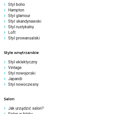
Styl boho
Hampton
Styl glamour
Styl skandynawski
Styl rustykalny
Loft
Styl prowansalski
Style wnętrzarskie
Styl eklektyczny
Vintage
Styl nowojorski
Japandi
Styl nowoczesny
Salon
Jak urządzić salon?
Salon w bloku