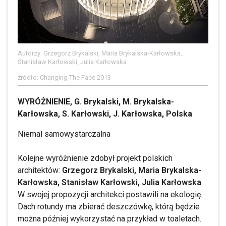
Autorzy: Grzegorz Brykalski, Maria Brykalska-Karłowska,
Stanisław Karłowski, Julia Karłowska
źródło: Changing The Face 2013
WYRÓŻNIENIE, G. Brykalski, M. Brykalska-
Karłowska, S. Karłowski, J. Karłowska, Polska
Niemal samowystarczalna
Kolejne wyróżnienie zdobył projekt polskich
architektów:
Grzegorz Brykalski, Maria Brykalska-
Karłowska, Stanisław Karłowski, Julia Karłowska
.
W swojej propozycji architekci postawili na ekologię.
Dach rotundy ma zbierać deszczówkę, którą będzie
można później wykorzystać na przykład w toaletach.