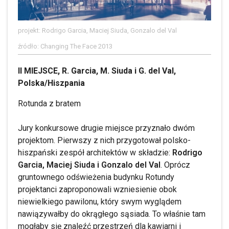
projekt: Rodrigo Garcia, Maciej Siuda, Gonzalo del Val
źródło: Changing The Face 2013
II MIEJSCE, R. Garcia, M. Siuda i G. del Val,
Polska/Hiszpania
Rotunda z bratem
Jury konkursowe drugie miejsce przyznało dwóm
projektom. Pierwszy z nich przygotował polsko-
hiszpański zespół architektów w składzie:
Rodrigo
Garcia, Maciej Siuda i Gonzalo del Val
. Oprócz
gruntownego odświeżenia budynku Rotundy
projektanci zaproponowali wzniesienie obok
niewielkiego pawilonu, który swym wyglądem
nawiązywałby do okrągłego sąsiada. To właśnie tam
mogłaby się znaleźć przestrzeń dla kawiarni i