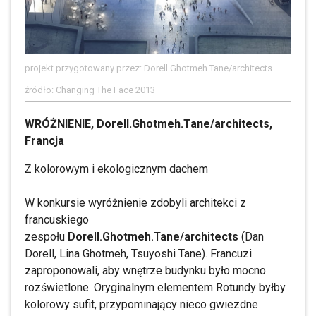
projekt przygotowany przez: Dorell.Ghotmeh.Tane/architects
źródło: Changing The Face 2013
WRÓŻNIENIE, Dorell.Ghotmeh.Tane/architects,
Francja
Z kolorowym i ekologicznym dachem
W konkursie wyróżnienie zdobyli architekci z
francuskiego
zespołu
Dorell.Ghotmeh.Tane/architects
(Dan
Dorell, Lina Ghotmeh, Tsuyoshi Tane). Francuzi
zaproponowali, aby wnętrze budynku było mocno
rozświetlone. Oryginalnym elementem Rotundy byłby
kolorowy sufit, przypominający nieco gwiezdne