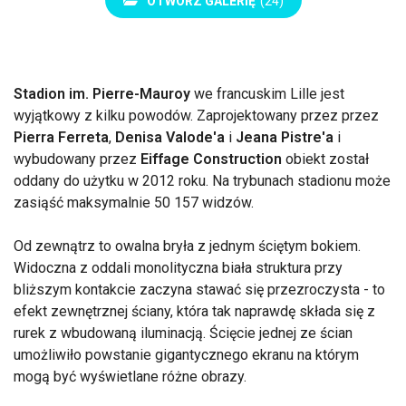
OTWÓRZ GALERIĘ
(24)
Stadion im. Pierre-Mauroy
we francuskim Lille jest
wyjątkowy z kilku powodów. Zaprojektowany przez przez
Pierra Ferreta
,
Denisa Valode'a
i
Jeana Pistre'a
i
wybudowany przez
Eiffage Construction
obiekt został
oddany do użytku w 2012 roku. Na trybunach stadionu może
zasiąść maksymalnie 50 157 widzów.
Od zewnątrz to owalna bryła z jednym ściętym bokiem.
Widoczna z oddali monolityczna biała struktura przy
bliższym kontakcie zaczyna stawać się przezroczysta - to
efekt zewnętrznej ściany, która tak naprawdę składa się z
rurek z wbudowaną iluminacją. Ścięcie jednej ze ścian
umożliwiło powstanie gigantycznego ekranu na którym
mogą być wyświetlane różne obrazy.