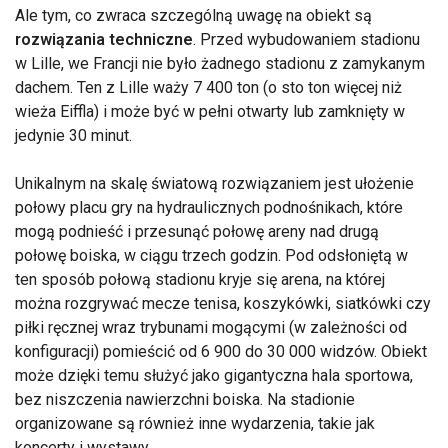
Ale tym, co zwraca szczególną uwagę na obiekt są
rozwiązania techniczne
. Przed wybudowaniem stadionu
w Lille, we Francji nie było żadnego stadionu z zamykanym
dachem. Ten z Lille waży 7 400 ton (o sto ton więcej niż
wieża Eiffla) i może być w pełni otwarty lub zamknięty w
jedynie 30 minut.
Unikalnym na skalę światową rozwiązaniem jest ułożenie
połowy placu gry na hydraulicznych podnośnikach, które
mogą podnieść i przesunąć połowę areny nad drugą
połowę boiska, w ciągu trzech godzin. Pod odsłoniętą w
ten sposób połową stadionu kryje się arena, na której
można rozgrywać mecze tenisa, koszykówki, siatkówki czy
piłki ręcznej wraz trybunami mogącymi (w zależności od
konfiguracji) pomieścić od 6 900 do 30 000 widzów. Obiekt
może dzięki temu służyć jako gigantyczna hala sportowa,
bez niszczenia nawierzchni boiska. Na stadionie
organizowane są również inne wydarzenia, takie jak
koncerty i wystawy.