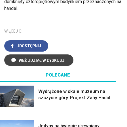
domknięty czteropiętrowym budynkiem przeznaczonych na
handel.
WIĘCEJ O:
UDOSTĘPNIJ
WEŹ UDZIAŁ W DYSKUSJI
POLECANE
Wydrążone w skale muzeum na
szczycie góry. Projekt Zahy Hadid
Jedyny na świecie drewniany