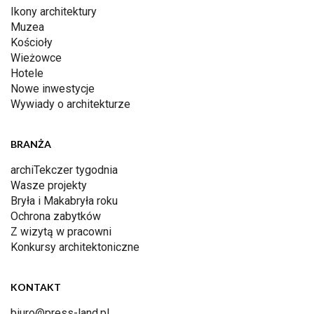
Ikony architektury
Muzea
Kościoły
Wieżowce
Hotele
Nowe inwestycje
Wywiady o architekturze
BRANŻA
archiTekczer tygodnia
Wasze projekty
Bryła i Makabryła roku
Ochrona zabytków
Z wizytą w pracowni
Konkursy architektoniczne
KONTAKT
biuro@press-land.pl