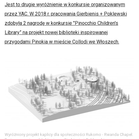
Jest to drugie wyróżnienie w konkursie organizowanym
przez YAC. W 2018 r. pracowania Gierbienis + Poklewski
zdobyła 2 nagrodę w konkursie "Pinocchio Children's
Library” na projekt nowej biblioteki inspirowanej
przygodami Pinokia w mieście Collodi we Włoszech.
Wyróżniony projekt kaplicy dla społeczności Rukomo - Rwanda Chapel.