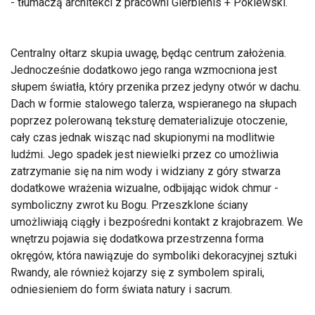
- tłumaczą architekci z pracowni Gierbienis + Poklewski.
Centralny ołtarz skupia uwagę, będąc centrum założenia.
Jednocześnie dodatkowo jego ranga wzmocniona jest
słupem światła, który przenika przez jedyny otwór w dachu.
Dach w formie stalowego talerza, wspieranego na słupach
poprzez polerowaną teksturę dematerializuje otoczenie,
cały czas jednak wisząc nad skupionymi na modlitwie
ludźmi. Jego spadek jest niewielki przez co umożliwia
zatrzymanie się na nim wody i widziany z góry stwarza
dodatkowe wrażenia wizualne, odbijając widok chmur -
symboliczny zwrot ku Bogu. Przeszklone ściany
umożliwiają ciągły i bezpośredni kontakt z krajobrazem. We
wnętrzu pojawia się dodatkowa przestrzenna forma
okręgów, która nawiązuje do symboliki dekoracyjnej sztuki
Rwandy, ale również kojarzy się z symbolem spirali,
odniesieniem do form świata natury i sacrum.