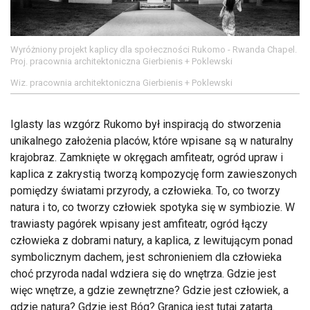
Wyróżniony projekt kaplicy dla społeczności Rukomo - Rwanda Chapel.
Proj. pracownia architektoniczna Gierbienis + Poklewski
Wiz. pracownia architektoniczna Gierbienis + Poklewski
Iglasty las wzgórz Rukomo był inspiracją do stworzenia
unikalnego założenia placów, które wpisane są w naturalny
krajobraz. Zamknięte w okręgach amfiteatr, ogród upraw i
kaplica z zakrystią tworzą kompozycję form zawieszonych
pomiędzy światami przyrody, a człowieka. To, co tworzy
natura i to, co tworzy człowiek spotyka się w symbiozie. W
trawiasty pagórek wpisany jest amfiteatr, ogród łączy
człowieka z dobrami natury, a kaplica, z lewitującym ponad
symbolicznym dachem, jest schronieniem dla człowieka
choć przyroda nadal wdziera się do wnętrza. Gdzie jest
więc wnętrze, a gdzie zewnętrzne? Gdzie jest człowiek, a
gdzie natura? Gdzie jest Bóg? Granica jest tutaj zatarta.