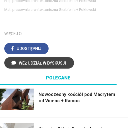
Proj. pracownia architektoniczna Gierbienis + Poklewski
Mat. pracownia architektoniczna Gierbienis + Poklewski
WIĘCEJ O:
UDOSTĘPNIJ
WEŹ UDZIAŁ W DYSKUSJI
POLECANE
Nowoczesny kościół pod Madrytem
od Vicens + Ramos