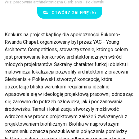
Wiz. pracownia architektoniczna Gierbienis + Poklewski
OTWÓRZ GALERIĘ
(5)
Konkurs na projekt kaplicy dla społeczności Rukomo-
Rwanda Chapel, organizowany był przez YAC - Young
Architects Competitions, stowarzyszenie, którego celem
jest promowanie konkursów architektonicznych wśród
młodych projektantów. Sakralny charakter funkcji obiektu i
malownicza lokalizacja pozwoliły architektom z pracowni
Gierbienis + Poklewski stworzyć koncepcję, która
pozostając bliska warunkom regulaminu idealnie
wpasowała się w ideologię projektową pracowni, odnosząc
się zarówno do potrzeb człowieka, jak i poszanowania
środowiska. Temat i lokalizacja stworzyły możliwość
wdrożenia w proces projektowym założeń związanych z
projektowaniem biofilicznym. Biofilia w najprostszym
rozumieniu oznacza poszukiwanie połączenia pomiędzy
ludźmi, a naturą, a architektura odbierana powinna być w