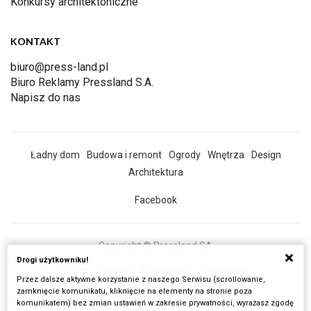
Konkursy architektoniczne
KONTAKT
biuro@press-land.pl
Biuro Reklamy Pressland S.A.
Napisz do nas
Ładny dom
Budowa i remont
Ogrody
Wnętrza
Design
Architektura
Facebook
Copyright © Pressland SA
Drogi użytkowniku!
O Nas
Reklama
Prywatność
Regulamin
Przez dalsze aktywne korzystanie z naszego Serwisu (scrollowanie,
Wszystkie artykuły
zamknięcie komunikatu, kliknięcie na elementy na stronie poza
komunikatem) bez zmian ustawień w zakresie prywatności, wyrażasz zgodę