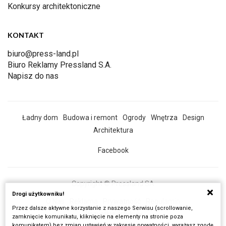
Konkursy architektoniczne
KONTAKT
biuro@press-land.pl
Biuro Reklamy Pressland S.A.
Napisz do nas
Ładny dom
Budowa i remont
Ogrody
Wnętrza
Design
Architektura
Facebook
Copyright © Pressland SA
Drogi użytkowniku!
O Nas
Reklama
Prywatność
Regulamin
Przez dalsze aktywne korzystanie z naszego Serwisu (scrollowanie,
Wszystkie artykuły
zamknięcie komunikatu, kliknięcie na elementy na stronie poza
komunikatem) bez zmian ustawień w zakresie prywatności, wyrażasz zgodę