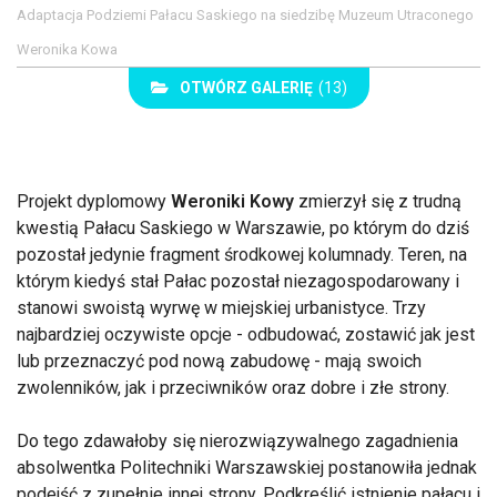
Adaptacja Podziemi Pałacu Saskiego na siedzibę Muzeum Utraconego
Weronika Kowa
OTWÓRZ GALERIĘ
(13)
Projekt dyplomowy
Weroniki Kowy
zmierzył się z trudną
kwestią Pałacu Saskiego w Warszawie, po którym do dziś
pozostał jedynie fragment środkowej kolumnady. Teren, na
którym kiedyś stał Pałac pozostał niezagospodarowany i
stanowi swoistą wyrwę w miejskiej urbanistyce. Trzy
najbardziej oczywiste opcje - odbudować, zostawić jak jest
lub przeznaczyć pod nową zabudowę - mają swoich
zwolenników, jak i przeciwników oraz dobre i złe strony.
Do tego zdawałoby się nierozwiązywalnego zagadnienia
absolwentka Politechniki Warszawskiej postanowiła jednak
podejść z zupełnie innej strony. Podkreślić istnienie pałacu i