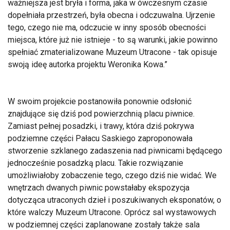
ważniejsza jest bryła i forma, jaka w ówczesnym czasie
dopełniała przestrzeń, była obecna i odczuwalna. Ujrzenie
tego, czego nie ma, odczucie w inny sposób obecności
miejsca, które już nie istnieje - to są warunki, jakie powinno
spełniać zmaterializowane Muzeum Utracone - tak opisuje
swoją ideę autorka projektu Weronika Kowa.
W swoim projekcie postanowiła ponownie odsłonić
znajdujące się dziś pod powierzchnią placu piwnice.
Zamiast pełnej posadzki, i trawy, która dziś pokrywa
podziemne części Pałacu Saskiego zaproponowała
stworzenie szklanego zadaszenia nad piwnicami będącego
jednocześnie posadzką placu. Takie rozwiązanie
umożliwiałoby zobaczenie tego, czego dziś nie widać. We
wnętrzach dwanych piwnic powstałaby ekspozycja
dotycząca utraconych dzieł i poszukiwanych eksponatów, o
które walczy Muzeum Utracone. Oprócz sal wystawowych
w podziemnej części zaplanowane zostały także sala