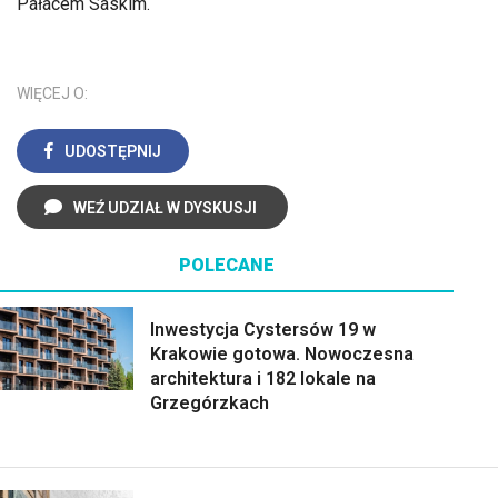
Pałacem Saskim.
WIĘCEJ O:
UDOSTĘPNIJ
WEŹ UDZIAŁ W DYSKUSJI
POLECANE
Inwestycja Cystersów 19 w
Krakowie gotowa. Nowoczesna
architektura i 182 lokale na
Grzegórzkach