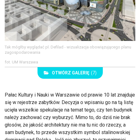
Tak mógłby wyglądać pl. Defilad - wizualizacja obowiązującego planu
zagospodarowania
fot. UM Warszawa
OTWÓRZ GALERIĘ
(7)
Pałac Kultury i Nauki w Warszawie od prawie 10 lat znajduje
się w rejestrze zabytków. Decyzja o wpisaniu go na tą listę
ucięła wszelkie spekulacje na temat tego, czy ten budynek
należy zachować czy wyburzyć. Mimo to, do dziś nie brak
głosów, że jakość architektury nie ma tu nic do rzeczy, a
sam budynek, to przede wszystkim symbol stalinowskiej
dominacji nad Polską. Jeśli nie zburzyć, to przynajmniej