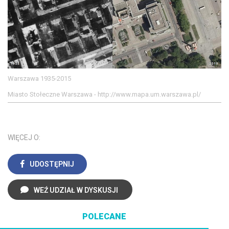
Warszawa 1935-2015
Miasto Stołeczne Warszawa - http://www.mapa.um.warszawa.pl/
WIĘCEJ O:
UDOSTĘPNIJ
WEŹ UDZIAŁ W DYSKUSJI
POLECANE