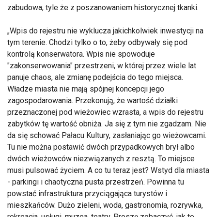
zabudowa, tyle że z poszanowaniem historycznej tkanki.
Wpis do rejestru nie wyklucza jakichkolwiek inwestycji na
tym terenie. Chodzi tylko o to, żeby odbywały się pod
kontrolą konserwatora. Wpis nie spowoduje
"zakonserwowania" przestrzeni, w której przez wiele lat
panuje chaos, ale zmianę podejścia do tego miejsca.
Władze miasta nie mają spójnej koncepcji jego
zagospodarowania. Przekonują, że wartość działki
przeznaczonej pod wieżowiec wzrasta, a wpis do rejestru
zabytków tę wartość obniża. Ja się z tym nie zgadzam. Nie
da się schować Pałacu Kultury, zasłaniając go wieżowcami.
Tu nie można postawić dwóch przypadkowych brył albo
dwóch wieżowców niezwiązanych z resztą. To miejsce
musi pulsować życiem. A co tu teraz jest? Wstyd dla miasta
- parkingi i chaotyczna pusta przestrzeń. Powinna tu
powstać infrastruktura przyciągająca turystów i
mieszkańców. Dużo zieleni, woda, gastronomia, rozrywka,
rekreacja, usługi, muzea, teatry. Proszę zobaczyć, jak to