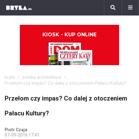
KIOSK - KUP ONLINE
bryła
polska architektura
Przełom czy impas? Co dalej z otoczeniem Pałacu Kultury?
Przełom czy impas? Co dalej z otoczeniem
Pałacu Kultury?
Piotr Czaja
07-09-2016 17:41