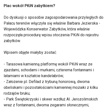
Plac wokół PKiN zabytkiem?
Do dyskusji o sposobie zagospodarowania przyległych do
Pałacu terenów włączyła się właśnie Barbara Jezierska -
Wojewódzka Konserwator Zabytków, która właśnie
rozpoczęła procedurę wpisu otoczenia PKiN do rejestru
zabytków.
Wpisem objęte miałyby zostać:
- Tarasowa kamienną platformę wokół PKiN wraz ze
zjazdami, schodami i murkami, czterema fontannami i
latarniami w kształcie kandelabrów;
- Założenie pl. Defilad z trybuną honorową, dwoma
obeliskami i pozostałościami kamiennej mozaiki z kilku
rodzajów bruku;
- Park Świętokrzyski i skwer wzdłuż Al. Jerozolimskich
wraz z fontannami, dwoma zegarami słonecznymi,