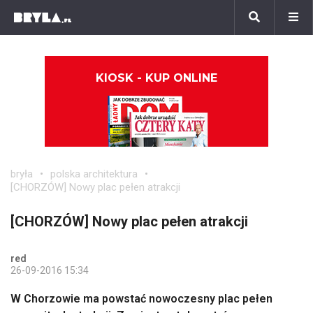
KIOSK - KUP ONLINE
bryła
polska architektura
[CHORZÓW] Nowy plac pełen atrakcji
[CHORZÓW] Nowy plac pełen atrakcji
red
26-09-2016 15:34
W Chorzowie ma powstać nowoczesny plac pełen