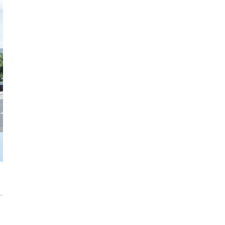
Trasa Kaszubska zmienia komunikację
regionu. Droga ekspresowa S6 to jedna z
najważniejszych inwestycji
infrastrukturalnych Pomorza
Atomium w Brukseli. Miało zostać
rozebrane a stało się symbolem miasta
[IKONY ARCHITEKTURY]
Sztuka wkracza do Sudei. Wrocławska
inwestycja z muralem i instalacją
artystyczną
Płyty wielkoformatowe wokół domu – jaki
dają efekt?