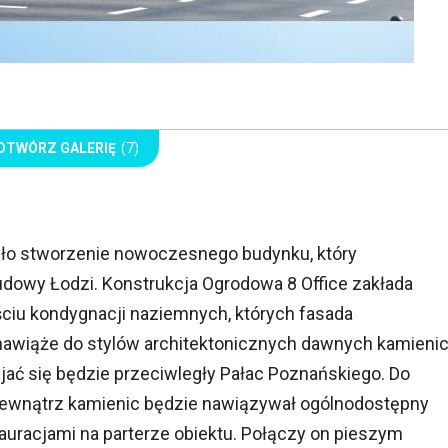
OTWÓRZ GALERIĘ
(7)
yło stworzenie nowoczesnego budynku, który
dowy Łodzi. Konstrukcja Ogrodowa 8 Office zakłada
eściu kondygnacji naziemnych, których fasada
i nawiąże do stylów architektonicznych dawnych kamienic
jać się będzie przeciwległy Pałac Poznańskiego. Do
wewnątrz kamienic będzie nawiązywał ogólnodostępny
auracjami na parterze obiektu. Połączy on pieszym