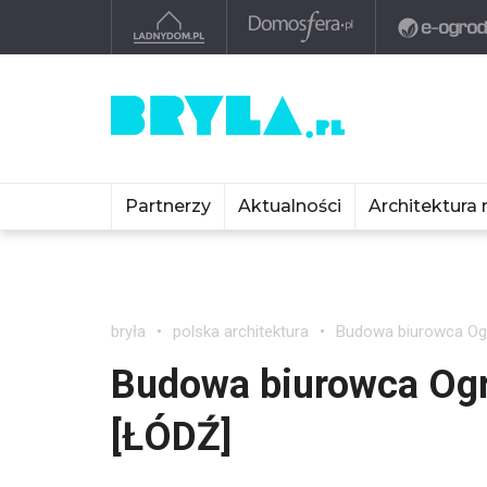
Partnerzy
Aktualności
Architektura 
bryła
polska architektura
Budowa biurowca Ogr
Budowa biurowca Ogr
[ŁÓDŹ]