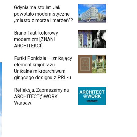
Gdynia ma sto lat. Jak
powstało modernistyczne
„miasto z morza i marzeń”?
Bruno Taut: kolorowy
modernizm [ZNANI
ARCHITEKCI]
Furtki Ponidzia — znikający
element krajobrazu.
Unikalne mikroarchiwum
ginącego designu z PRL-u
Refleksja. Zapraszamy na
ARCHITECT@WORK
Warsaw
Inwestycja Cystersów 19 w Krakowie
gotowa. Nowoczesna architektura i 182
lokale na Grzegórzkach