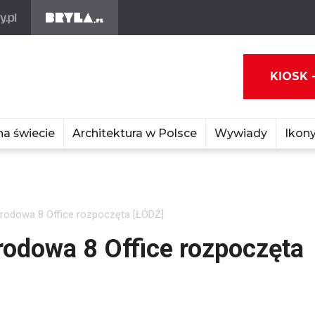
KIOSK 
na świecie
Architektura w Polsce
Wywiady
Ikony
odowa 8 Office rozpoczęta [ŁÓDŹ]
odowa 8 Office rozpoczęta