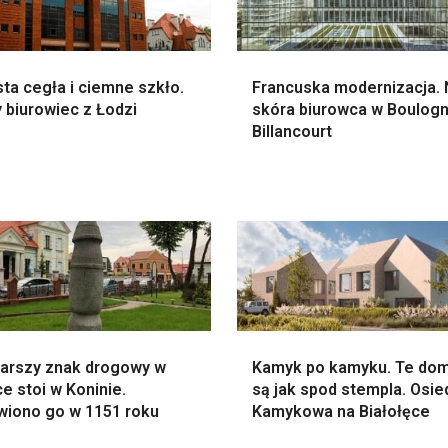
ta cegła i ciemne szkło.
Francuska modernizacja.
 biurowiec z Łodzi
skóra biurowca w Boulog
Billancourt
tarszy znak drogowy w
Kamyk po kamyku. Te dom
e stoi w Koninie.
są jak spod stempla. Osie
wiono go w 1151 roku
Kamykowa na Białołęce