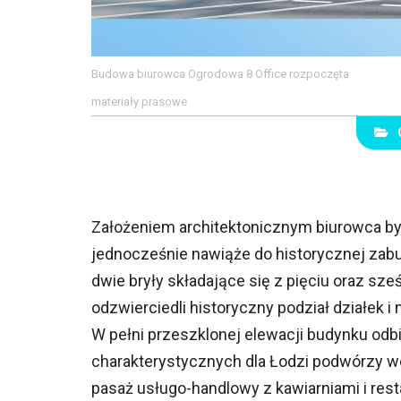
Budowa biurowca Ogrodowa 8 Office rozpoczęta
materiały prasowe
Założeniem architektonicznym biurowca b
jednocześnie nawiąże do historycznej zabu
dwie bryły składające się z pięciu oraz sz
odzwierciedli historyczny podział działek 
W pełni przeszklonej elewacji budynku odbi
charakterystycznych dla Łodzi podwórzy 
pasaż usługo-handlowy z kawiarniami i rest