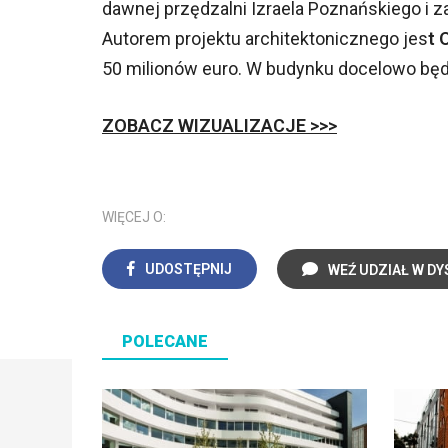
dawnej przędzalni Izraela Poznańskiego i 
Autorem projektu architektonicznego jes
t 
50 milionów euro. W budynku docelowo będ
ZOBACZ WIZUALIZACJE >>>
WIĘCEJ O:
UDOSTĘPNIJ
WEŹ UDZIAŁ W DY
POLECANE