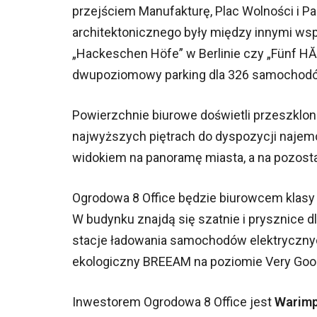
przejściem Manufakturę, Plac Wolności i Par
architektonicznego były między innymi w
„Hackeschen Höfe” w Berlinie czy „Fünf H
dwupoziomowy parking dla 326 samochod
Powierzchnie biurowe doświetli przeszklon
najwyższych piętrach do dyspozycji najem
widokiem na panoramę miasta, a na pozost
Ogrodowa 8 Office będzie biurowcem klasy
W budynku znajdą się szatnie i prysznice d
stacje ładowania samochodów elektrycznych
ekologiczny BREEAM na poziomie Very Goo
Inwestorem Ogrodowa 8 Office jest
Warim