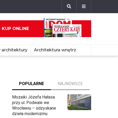
- KUP ONLINE
 architektury
Architektura wnętrz
POPULARNE
NAJNOWSZE
Mozaiki Józefa Hałasa
przy ul. Podwale we
Wrocławiu – odzyskane
dzieła modernizmu