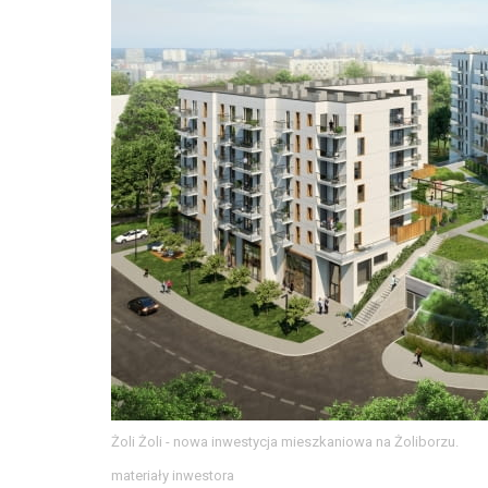
Żoli Żoli - nowa inwestycja mieszkaniowa na Żoliborzu.
materiały inwestora