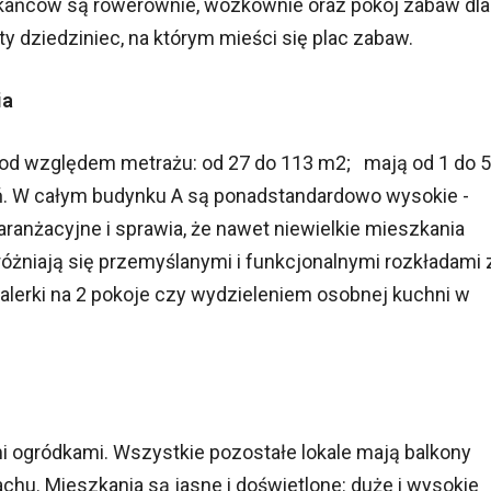
kańców są rowerownie, wózkownie oraz pokój zabaw dla
y dziedziniec, na którym mieści się plac zabaw.
ia
od względem metrażu: od 27 do 113 m2; mają od 1 do 5
ń. W całym budynku A są ponadstandardowo wysokie -
ranżacyjne i sprawia, że nawet niewielkie mieszkania
różniają się przemyślanymi i funkcjonalnymi rozkładami 
walerki na 2 pokoje czy wydzieleniem osobnej kuchni w
i ogródkami. Wszystkie pozostałe lokale mają balkony
 dachu. Mieszkania są jasne i doświetlone: duże i wysokie