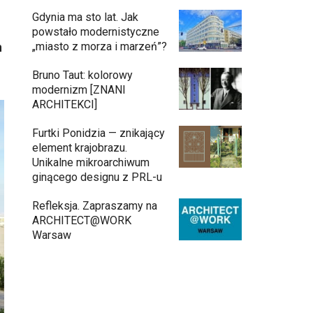
Gdynia ma sto lat. Jak
powstało modernistyczne
h
„miasto z morza i marzeń”?
Bruno Taut: kolorowy
modernizm [ZNANI
ARCHITEKCI]
Furtki Ponidzia — znikający
element krajobrazu.
Unikalne mikroarchiwum
ginącego designu z PRL-u
Refleksja. Zapraszamy na
ARCHITECT@WORK
Warsaw
Architekci zmierzą się z ikoną
11:34
Warszawy. Teatr Wielki – Opera
Narodowa ogłasza konkurs na