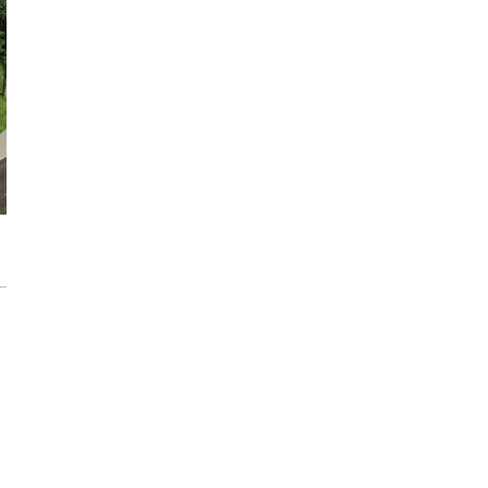
modernizację wnętrz
Max Berg - nie tylko Hala Stulecia.
08:52
Zrealizowane projekty i śmiałe wizje
[ZNANI ARCHITEKCI]
Gdynia oczami "Kacha". Wystawa
Kazimierza Ostrowskiego w Muzeum
Miasta Gdyni
Inwestycja Cystersów 19 w Krakowie
gotowa. Nowoczesna architektura i 182
lokale na Grzegórzkach
Trasa Kaszubska zmienia komunikację
regionu. Droga ekspresowa S6 to jedna z
najważniejszych inwestycji
infrastrukturalnych Pomorza