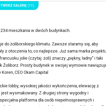
OTWÓRZ GALERIĘ
(11)
a 234 mieszkania w dwóch budynkach.
e do żoliborskiego klimatu. Zawsze staramy się, aby
ały z otoczenia to, co najlepsze. Już sama marka projekt
ancusku jolie (czytaj: żoli) znaczy „piękny, ładny” i taki
, jak Żoliborz. Prosty budynek w swojej wymowie nawiązuj
ie Koren, CEO Okam Capital
kie lobby, wysokiej jakości wykończenia, elewację z
jest wysmakowany. Z drugiej strony wygodny i
 specjalna platforma dla osób niepełnosprawnych i