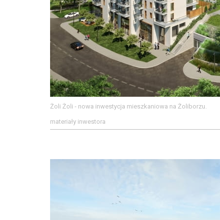
Żoli Żoli - nowa inwestycja mieszkaniowa na Żoliborzu.
materiały inwestora