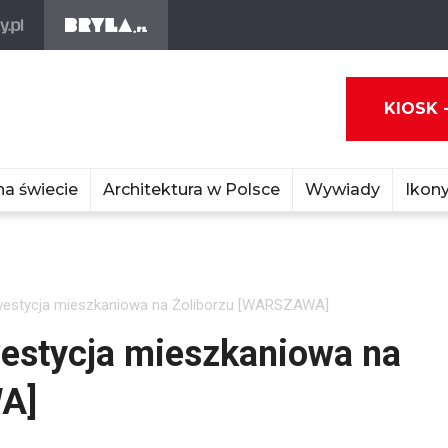
KIOSK 
na świecie
Architektura w Polsce
Wywiady
Ikony
westycja mieszkaniowa na Żoliborzu [WARSZAWA]
westycja mieszkaniowa na
A]