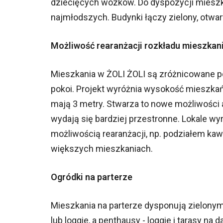
dziecięcych wózków. Do dyspozycji miesz
najmłodszych. Budynki łączy zielony, otwart
Możliwość rearanżacji rozkładu mieszkan
Mieszkania w ŻOLI ŻOLI są zróżnicowane p
pokoi. Projekt wyróżnia wysokość mieszka
mają 3 metry. Stwarza to nowe możliwości a
wydają się bardziej przestronne. Lokale wy
możliwością rearanżacji, np. podziałem ka
większych mieszkaniach.
Ogródki na parterze
Mieszkania na parterze dysponują zielonym
lub loggie, a penthausy - loggie i tarasy na