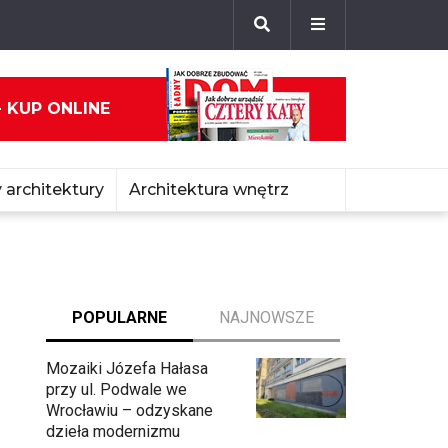
- KUP ONLINE
 architektury
Architektura wnętrz
POPULARNE
NAJNOWSZE
Mozaiki Józefa Hałasa
przy ul. Podwale we
Wrocławiu – odzyskane
dzieła modernizmu