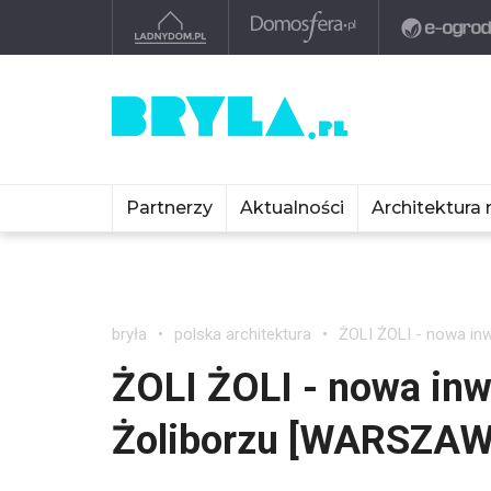
Partnerzy
Aktualności
Architektura 
bryła
polska architektura
ŻOLI ŻOLI - nowa in
ŻOLI ŻOLI - nowa in
Żoliborzu [WARSZAW