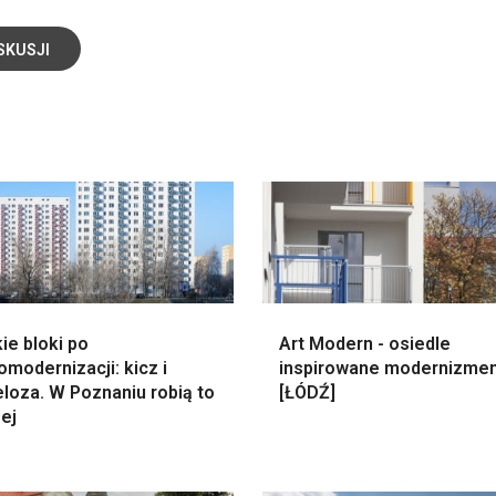
SKUSJI
ie bloki po
Art Modern - osiedle
modernizacji: kicz i
inspirowane modernizme
loza. W Poznaniu robią to
[ŁÓDŹ]
ej