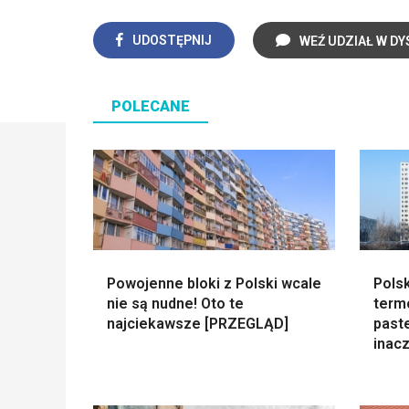
UDOSTĘPNIJ
WEŹ UDZIAŁ W DY
POLECANE
Powojenne bloki z Polski wcale
Polsk
nie są nudne! Oto te
termo
najciekawsze [PRZEGLĄD]
paste
inacz