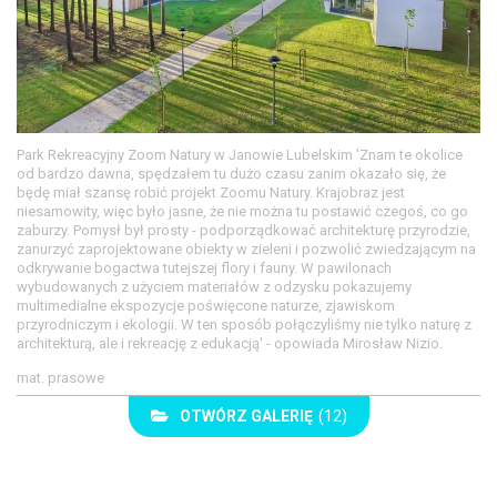
Park Rekreacyjny Zoom Natury w Janowie Lubelskim 'Znam te okolice
od bardzo dawna, spędzałem tu dużo czasu zanim okazało się, że
będę miał szansę robić projekt Zoomu Natury. Krajobraz jest
niesamowity, więc było jasne, że nie można tu postawić czegoś, co go
zaburzy. Pomysł był prosty - podporządkować architekturę przyrodzie,
zanurzyć zaprojektowane obiekty w zieleni i pozwolić zwiedzającym na
odkrywanie bogactwa tutejszej flory i fauny. W pawilonach
wybudowanych z użyciem materiałów z odzysku pokazujemy
multimedialne ekspozycje poświęcone naturze, zjawiskom
przyrodniczym i ekologii. W ten sposób połączyliśmy nie tylko naturę z
architekturą, ale i rekreację z edukacją' - opowiada Mirosław Nizio.
mat. prasowe
OTWÓRZ GALERIĘ
(12)