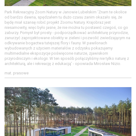
Park Rekreacyjny Zoom Natury w Janowie Lubelskim 'Znam te okolice
od bardzo dawna, spędzałem tu dużo czasu zanim okazało się, że
będę miał szansę robić projekt Zoomu Natury. Krajobraz jest
niesamowity, więc było jasne, że nie można tu postawić czegoś, co go
zaburzy. Pomysł był prosty - podporządkować architekturę przyrodzie,
zanurzyć zaprojektowane obiekty w zieleni i pozwolić zwiedzającym na
odkrywanie bogactwa tutejszej flory i fauny. W pawilonach
wybudowanych z użyciem materiałów z odzysku pokazujemy
multimedialne ekspozycje poświęcone naturze, zjawiskom
przyrodniczym i ekologii. W ten sposób połączyliśmy nie tylko naturę z
architekturą, ale i rekreację z edukacją' - opowiada Mirosław Nizio.
mat. prasowe