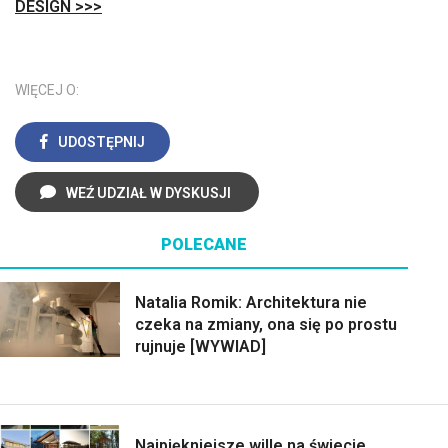
DESIGN >>>
WIĘCEJ O:
UDOSTĘPNIJ
WEŹ UDZIAŁ W DYSKUSJI
POLECANE
Natalia Romik: Architektura nie
czeka na zmiany, ona się po prostu
rujnuje [WYWIAD]
Najpiękniejsze wille na świecie