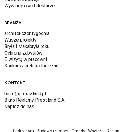
Wywiady o architekturze
BRANŻA
archiTekczer tygodnia
Wasze projekty
Bryła i Makabryła roku
Ochrona zabytków
Z wizytą w pracowni
Konkursy architektoniczne
KONTAKT
biuro@press-land.pl
Biuro Reklamy Pressland S.A.
Napisz do nas
Ładny dom
Budowa i remont
Ogrody
Wnętrza
Design