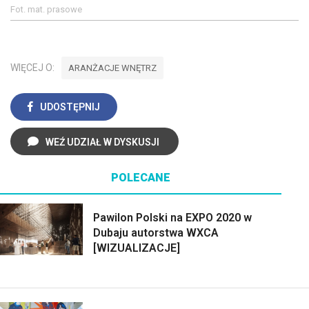
Fot. mat. prasowe
WIĘCEJ O:
ARANŻACJE WNĘTRZ
UDOSTĘPNIJ
WEŹ UDZIAŁ W DYSKUSJI
POLECANE
Pawilon Polski na EXPO 2020 w
Dubaju autorstwa WXCA
[WIZUALIZACJE]