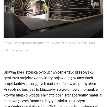
Stoisko zaprojektowane przez MOA Master od Arts dla marki OKA.
Fot. mat. prasowe
Główną ideą stoiska było uchwycenie tzw. przebłysku
geniuszu projektowego, który pojawia się w umysłach
projektantów, pracujących nad jakimś nowym pomysłem.
Przebłysk ten, jest to kluczowy i przełomowy moment, w
którym niejako wpada się na"to coś". Transparentny materiał
na zewnętrznej fasadzie bryły stoiska, za którym
prześwitują kształty mebli OKA, ma za zadanie stworzyć