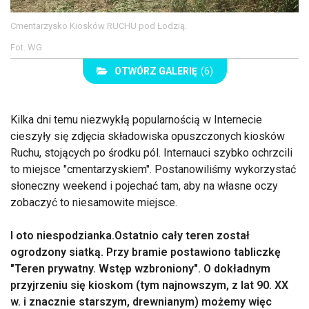
Cmentarzysko Kiosków RUCHU pod Łodzią.
Fot. WG
OTWÓRZ GALERIĘ
(6)
Kilka dni temu niezwykłą popularnością w Internecie
cieszyły się zdjęcia składowiska opuszczonych kiosków
Ruchu, stojących po środku pól. Internauci szybko ochrzcili
to miejsce "cmentarzyskiem". Postanowiliśmy wykorzystać
słoneczny weekend i pojechać tam, aby na własne oczy
zobaczyć to niesamowite miejsce.
I oto niespodzianka.Ostatnio cały teren został
ogrodzony siatką. Przy bramie postawiono tabliczkę
"Teren prywatny. Wstęp wzbroniony". O dokładnym
przyjrzeniu się kioskom (tym najnowszym, z lat 90. XX
w. i znacznie starszym, drewnianym) możemy więc