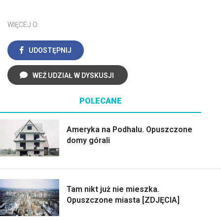
WIĘCEJ O:
UDOSTĘPNIJ
WEŹ UDZIAŁ W DYSKUSJI
POLECANE
Ameryka na Podhalu. Opuszczone
domy górali
Tam nikt już nie mieszka.
Opuszczone miasta [ZDJĘCIA]