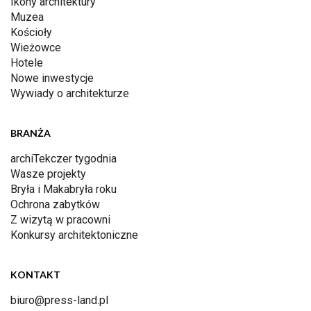
Ikony architektury
Muzea
Kościoły
Wieżowce
Hotele
Nowe inwestycje
Wywiady o architekturze
BRANŻA
archiTekczer tygodnia
Wasze projekty
Bryła i Makabryła roku
Ochrona zabytków
Z wizytą w pracowni
Konkursy architektoniczne
KONTAKT
biuro@press-land.pl