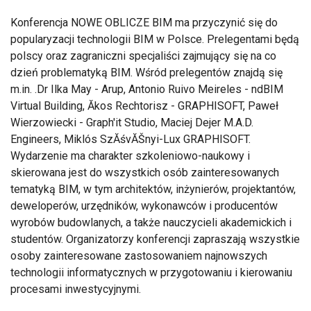
Konferencja NOWE OBLICZE BIM ma przyczynić się do
popularyzacji technologii BIM w Polsce. Prelegentami będą
polscy oraz zagraniczni specjaliści zajmujący się na co
dzień problematyką BIM. Wśród prelegentów znajdą się
m.in. .Dr Ilka May - Arup, Antonio Ruivo Meireles - ndBIM
Virtual Building, Ăkos Rechtorisz - GRAPHISOFT, Paweł
Wierzowiecki - Graph'it Studio, Maciej Dejer M.A.D.
Engineers, Miklós SzĂśvĂŠnyi-Lux GRAPHISOFT.
Wydarzenie ma charakter szkoleniowo-naukowy i
skierowana jest do wszystkich osób zainteresowanych
tematyką BIM, w tym architektów, inżynierów, projektantów,
deweloperów, urzędników, wykonawców i producentów
wyrobów budowlanych, a także nauczycieli akademickich i
studentów. Organizatorzy konferencji zapraszają wszystkie
osoby zainteresowane zastosowaniem najnowszych
technologii informatycznych w przygotowaniu i kierowaniu
procesami inwestycyjnymi.