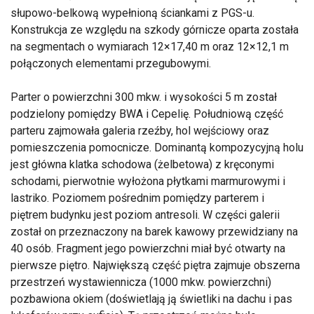
słupowo-belkową wypełnioną ściankami z PGS-u.
Konstrukcja ze względu na szkody górnicze oparta została
na segmentach o wymiarach 12×17,40 m oraz 12×12,1 m
połączonych elementami przegubowymi.
Parter o powierzchni 300 mkw. i wysokości 5 m został
podzielony pomiędzy BWA i Cepelię. Południową część
parteru zajmowała galeria rzeźby, hol wejściowy oraz
pomieszczenia pomocnicze. Dominantą kompozycyjną holu
jest główna klatka schodowa (żelbetowa) z kręconymi
schodami, pierwotnie wyłożona płytkami marmurowymi i
lastriko. Poziomem pośrednim pomiędzy parterem i
piętrem budynku jest poziom antresoli. W części galerii
został on przeznaczony na barek kawowy przewidziany na
40 osób. Fragment jego powierzchni miał być otwarty na
pierwsze piętro. Największą część piętra zajmuje obszerna
przestrzeń wystawiennicza (1000 mkw. powierzchni)
pozbawiona okiem (doświetlają ją świetliki na dachu i pas