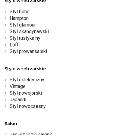
Style wnętrzarskie
Styl boho
Hampton
Styl glamour
Styl skandynawski
Styl rustykalny
Loft
Styl prowansalski
Style wnętrzarskie
Styl eklektyczny
Vintage
Styl nowojorski
Japandi
Styl nowoczesny
Salon
Jak urządzić salon?