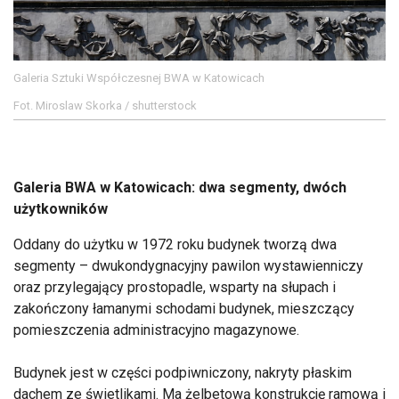
Galeria Sztuki Współczesnej BWA w Katowicach
Fot. Miroslaw Skorka / shutterstock
Galeria BWA w Katowicach: dwa segmenty, dwóch
użytkowników
Oddany do użytku w 1972 roku budynek tworzą dwa
segmenty – dwukondygnacyjny pawilon wystawienniczy
oraz przylegający prostopadle, wsparty na słupach i
zakończony łamanymi schodami budynek, mieszczący
pomieszczenia administracyjno magazynowe.
Budynek jest w części podpiwniczony, nakryty płaskim
dachem ze świetlikami. Ma żelbetową konstrukcję ramową i