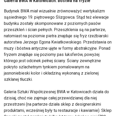
Galeria BWA w Katowicach: bóstwa na fryzie
Budynek BWA miał wizualnie zrównoważyć wertykalizm
sąsiedniego 19. piętrowego Ślizgowca. Stąd też elewacje
budynku zostały skomponowane z poziomych pasów
przeszkleń i ścian pełnych. Przeszklenia są na parterze,
natomiast na poziomie pietra znajduje się fryz rzeźbiarski
autorstwa Jerzego Egona Kwiatkowskiego. Przedstawia on
muzy i bóstwa antyczne ujęte w formy abstrakcyjne. Ponad
fryzem znajduje się poziomy pas luksferów, powyżej
którego jest odcinek pełnej ściany. Ściany zewnętrzne
pokryto szlachetnym tynkiem pomalowanym na
jasnoniebieski kolor i okładziną wykonaną z zielonej
szklanej tłuczki.
Galeria Sztuki Współczesnej BWA w Katowicach działa do
dzisiaj, choć nie zajmuje całej przewidzianej dla niej
przestrzeni (na parterze działa sklep z designerskimi
produktami, wcześniej były tu restauracje i kawiarnie). Sklep