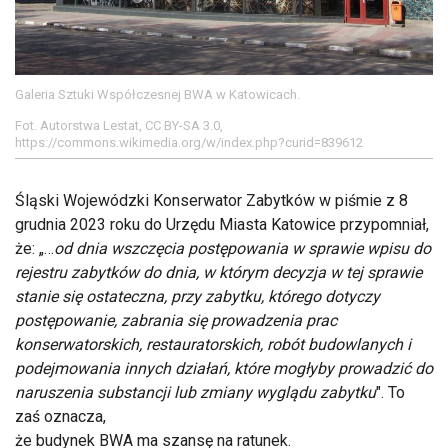
Galeria Sztuki Współczesnej BWA w Katowicach.
Fot. Autorstwa Lestat, CC BY-SA 3.0,
https://commons.wikimedia.org/w/index.php?curid=839612
Śląski Wojewódzki Konserwator Zabytków w piśmie z 8
grudnia 2023 roku do Urzędu Miasta Katowice przypomniał,
że: „…
od dnia wszczęcia postępowania w sprawie wpisu do
rejestru zabytków do dnia, w którym decyzja w tej sprawie
stanie się ostateczna, przy zabytku, którego dotyczy
postępowanie, zabrania się prowadzenia prac
konserwatorskich, restauratorskich, robót budowlanych i
podejmowania innych działań, które mogłyby prowadzić do
naruszenia substancji lub zmiany wyglądu zabytku
". To
zaś oznacza,
że budynek BWA ma szansę na ratunek.