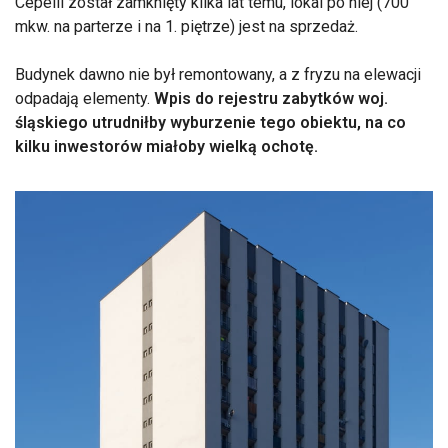
Cepelii został zamknięty kilka lat temu, lokal po niej (700
mkw. na parterze i na 1. piętrze) jest na sprzedaż.
Budynek dawno nie był remontowany, a z fryzu na elewacji
odpadają elementy.
Wpis do rejestru zabytków woj.
śląskiego utrudniłby wyburzenie tego obiektu, na co
kilku inwestorów miałoby wielką ochotę.