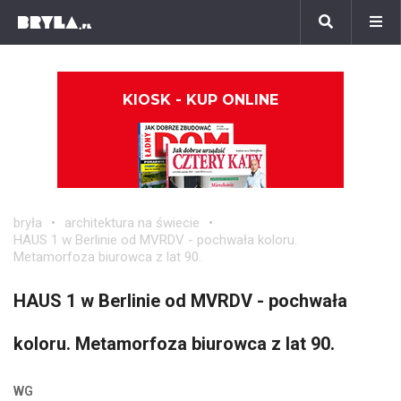
KIOSK - KUP ONLINE
bryła
architektura na świecie
HAUS 1 w Berlinie od MVRDV - pochwała koloru.
Metamorfoza biurowca z lat 90.
HAUS 1 w Berlinie od MVRDV - pochwała
koloru. Metamorfoza biurowca z lat 90.
WG