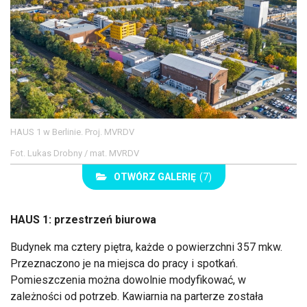
HAUS 1 w Berlinie. Proj. MVRDV
Fot. Lukas Drobny / mat. MVRDV
OTWÓRZ GALERIĘ
(7)
HAUS 1: przestrzeń biurowa
Budynek ma cztery piętra, każde o powierzchni 357 mkw.
Przeznaczono je na miejsca do pracy i spotkań.
Pomieszczenia można dowolnie modyfikować, w
zależności od potrzeb. Kawiarnia na parterze została