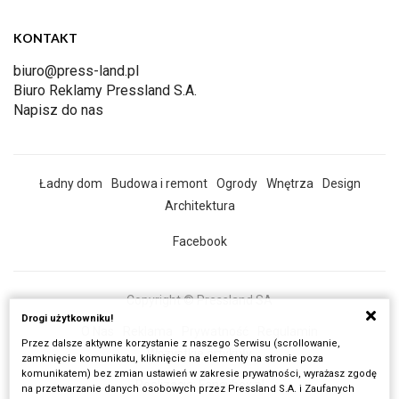
KONTAKT
biuro@press-land.pl
Biuro Reklamy Pressland S.A.
Napisz do nas
Ładny dom
Budowa i remont
Ogrody
Wnętrza
Design
Architektura
Facebook
Copyright © Pressland SA
Drogi użytkowniku!
O Nas
Reklama
Prywatność
Regulamin
Przez dalsze aktywne korzystanie z naszego Serwisu (scrollowanie,
Wszystkie artykuły
zamknięcie komunikatu, kliknięcie na elementy na stronie poza
komunikatem) bez zmian ustawień w zakresie prywatności, wyrażasz zgodę
Realizacja:
Fancybox.pl
na przetwarzanie danych osobowych przez Pressland S.A. i Zaufanych