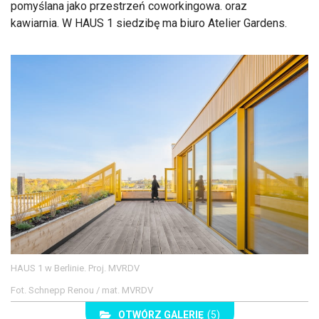
pomyślana jako przestrzeń coworkingowa. oraz
kawiarnia. W HAUS 1 siedzibę ma biuro Atelier Gardens.
HAUS 1 w Berlinie. Proj. MVRDV
Fot. Schnepp Renou / mat. MVRDV
OTWÓRZ GALERIĘ
(5)