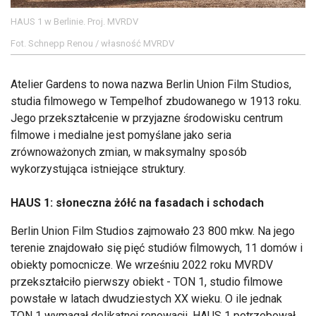
HAUS 1 w Berlinie. Proj. MVRDV
Fot. Schnepp Renou / własność MVRDV
Atelier Gardens to nowa nazwa Berlin Union Film Studios,
studia filmowego w Tempelhof zbudowanego w 1913 roku.
Jego przekształcenie w przyjazne środowisku centrum
filmowe i medialne jest pomyślane jako seria
zrównoważonych zmian, w maksymalny sposób
wykorzystująca istniejące struktury.
HAUS 1: słoneczna żółć na fasadach i schodach
Berlin Union Film Studios zajmowało 23 800 mkw. Na jego
terenie znajdowało się pięć studiów filmowych, 11 domów i
obiekty pomocnicze. We wrześniu 2022 roku MVRDV
przekształciło pierwszy obiekt - TON 1, studio filmowe
powstałe w latach dwudziestych XX wieku. O ile jednak
TON 1 wymagał delikatnej renowacji, HAUS 1 potrzebował