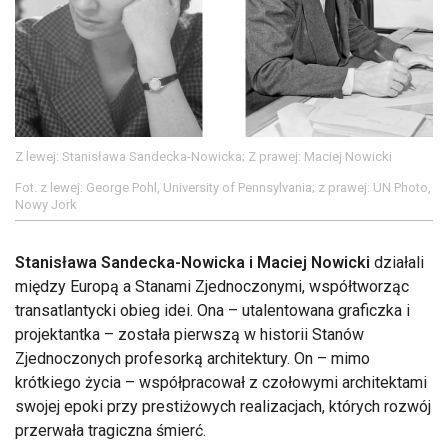
Z lewej: Stanisława Sandecka-Nowicka; Z prawej: Maciej Nowicki
Fot. z lewej: George Pohl, University of Pennsylvania; z prawej: UN Photo,
Nowy Jork
Stanisława Sandecka-Nowicka i Maciej Nowicki
działali
między Europą a Stanami Zjednoczonymi, współtworząc
transatlantycki obieg idei. Ona – utalentowana graficzka i
projektantka – została pierwszą w historii Stanów
Zjednoczonych profesorką architektury. On – mimo
krótkiego życia – współpracował z czołowymi architektami
swojej epoki przy prestiżowych realizacjach, których rozwój
przerwała tragiczna śmierć.