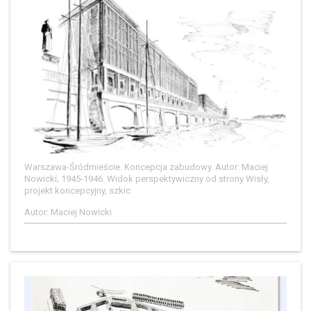
Warszawa-Śródmieście. Koncepcja zabudowy. Autor: Maciej
Nowicki; 1945-1946. Widok perspektywiczny od strony Wisły,
projekt koncepcyjny, szkic
Autor: Maciej Nowicki