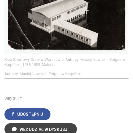
Klub Sportowy Orzeł w Warszawie, Autorzy: Maciej Nowicki i Zbigniew
Karpiński; 1938-1939. Makieta
Autorzy: Maciej Nowicki i Zbigniew Karpiński
WIĘCEJ O:
UDOSTĘPNIJ
WEŹ UDZIAŁ W DYSKUSJI