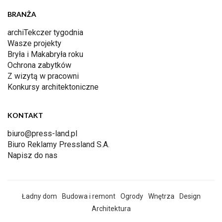
BRANŻA
archiTekczer tygodnia
Wasze projekty
Bryła i Makabryła roku
Ochrona zabytków
Z wizytą w pracowni
Konkursy architektoniczne
KONTAKT
biuro@press-land.pl
Biuro Reklamy Pressland S.A.
Napisz do nas
Ładny dom
Budowa i remont
Ogrody
Wnętrza
Design
Architektura