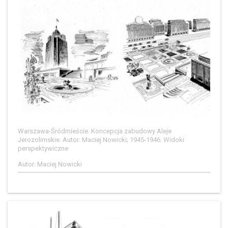
Warszawa-Śródmieście. Koncepcja zabudowy Aleje
Jerozolimskie. Autor: Maciej Nowicki; 1945-1946. Widoki
perspektywiczne
Autor: Maciej Nowicki