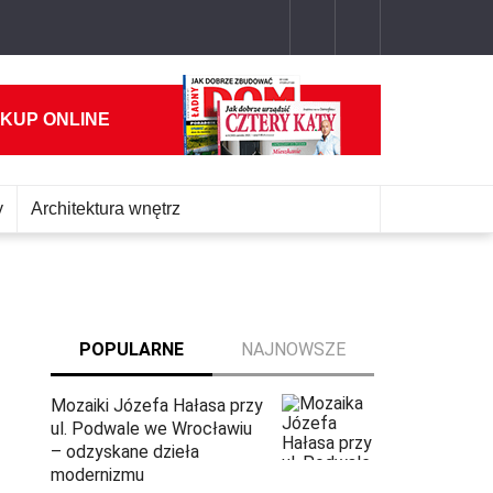
 KUP ONLINE
y
Architektura wnętrz
POPULARNE
NAJNOWSZE
Mozaiki Józefa Hałasa przy
ul. Podwale we Wrocławiu
– odzyskane dzieła
modernizmu