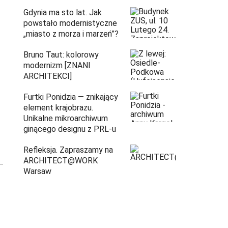
Gdynia ma sto lat. Jak
powstało modernistyczne
„miasto z morza i marzeń”?
Bruno Taut: kolorowy
modernizm [ZNANI
ARCHITEKCI]
Furtki Ponidzia — znikający
element krajobrazu.
Unikalne mikroarchiwum
ginącego designu z PRL-u
Refleksja. Zapraszamy na
ARCHITECT@WORK
Warsaw
Architekci zmierzą się z ikoną Warszawy.
Teatr Wielki – Opera Narodowa ogłasza
konkurs na modernizację wnętrz