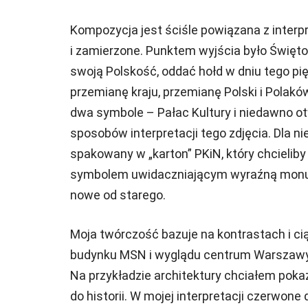
Kompozycja jest ściśle powiązana z interpr
i zamierzone. Punktem wyjścia było Święt
swoją Polskość, oddać hołd w dniu tego pi
przemianę kraju, przemianę Polski i Polaków
dwa symbole – Pałac Kultury i niedawno 
sposobów interpretacji tego zdjęcia. Dla n
spakowany w „karton” PKiN, który chcieliby 
symbolem uwidaczniającym wyraźną monume
nowe od starego.
Moja twórczość bazuje na kontrastach i c
budynku MSN i wyglądu centrum Warszawy s
Na przykładzie architektury chciałem poka
do historii. W mojej interpretacji czerwone