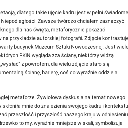
etacją, dlatego takie ujęcie kadru jest w pełni świadom
o Niepodległości. Zawsze twórczo chciałem zaznaczyć
ęknego dla nas święta, metaforycznie pokazać
 na przykładzie autorskiej fotografii. Zdjęcie kontrastuj
otwarty budynek Muzeum Sztuki Nowoczesnej. Jest wiel
iektórych PKiN wygląda zza ściany, niektórzy widzą
„wysłać” z powrotem, dla wielu zdjęcie stało się
ntalną ścianę, barierę, coś co wyraźnie oddziela
iągłej metaforze. Żywiołowa dyskusja na temat nowego
kłoniła mnie do znalezienia swojego kadru i kontekstu
zać przeszłość i przyszłość naszego kraju w odniesieniu
 drzewko to my, wyraźnie mniejsze w skali, symbolizuje