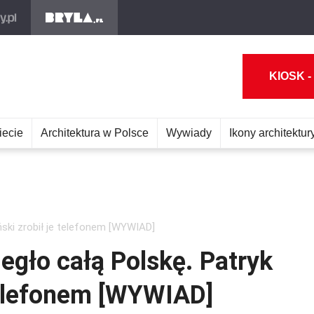
KIOSK -
iecie
Architektura w Polsce
Wywiady
Ikony architektur
ński zrobił je telefonem [WYWIAD]
egło całą Polskę. Patryk
 telefonem [WYWIAD]