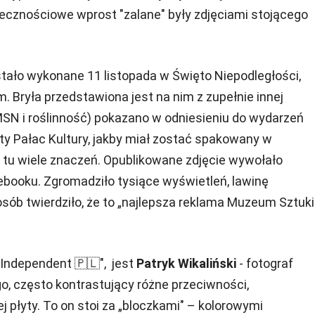
cznościowe wprost "zalane" były zdjęciami stojącego
tało wykonane 11 listopada w Święto Niepodległości,
 Bryła przedstawiona jest na nim z zupełnie innej
 MSN i roślinność) pokazano w odniesieniu do wydarzeń
ty Pałac Kultury, jakby miał zostać spakowany w
tu wiele znaczeń. Opublikowane zdjęcie wywołało
ebooku. Zgromadziło tysiące wyświetleń, lawinę
osób twierdziło, że to „najlepsza reklama Muzeum Sztuki
Independent 🇵🇱", jest
Patryk Wikaliński
- fotograf
 często kontrastujący różne przeciwności,
j płyty. To on stoi za „bloczkami" – kolorowymi