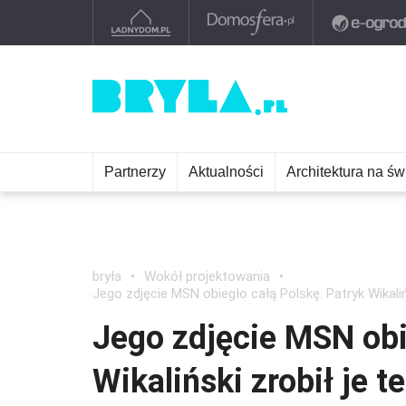
Partnerzy
Aktualności
Architektura na św
bryła
Wokół projektowania
Jego zdjęcie MSN obiegło całą Polskę. Patryk Wikali
Jego zdjęcie MSN obi
Wikaliński zrobił je