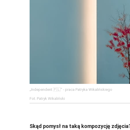
„Independent 🇵🇱" - praca Patryka Wikalińskiego
Fot. Patryk Wikaliński
Skąd pomysł na taką kompozycję zdjęcia