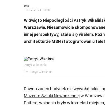
WG
18-12-2024 10:50
W Święto Niepodległości Patryk Wikaliń
Warszawie. Niesamowicie skomponowane z
innej perspektywy, stało się viralem. Ro
architekturze MSN i fotografowaniu te
Patryk Wikaliński
Fot. Patryk Wikaliński
Dawno żaden budynek nie wywołał takiej og
Muzeum Sztuki Nowoczesnej
w Warszawie.
Phifera, wpisania bryły w kontekst miejsca