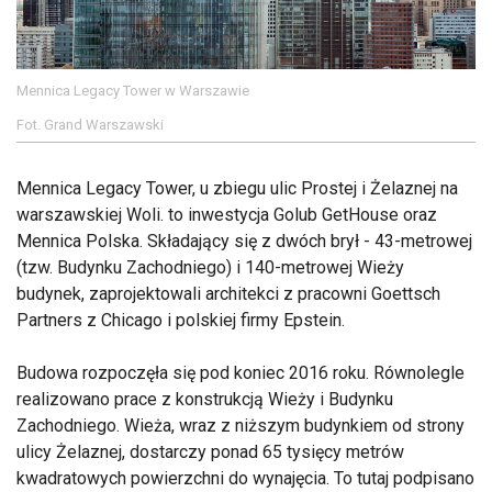
Mennica Legacy Tower w Warszawie
Fot. Grand Warszawski
Mennica Legacy Tower, u zbiegu ulic Prostej i Żelaznej na
warszawskiej Woli. to inwestycja Golub GetHouse oraz
Mennica Polska. Składający się z dwóch brył - 43-metrowej
(tzw. Budynku Zachodniego) i 140-metrowej Wieży
budynek, zaprojektowali architekci z pracowni Goettsch
Partners z Chicago i polskiej firmy Epstein.
Budowa rozpoczęła się pod koniec 2016 roku. Równolegle
realizowano prace z konstrukcją Wieży i Budynku
Zachodniego. Wieża, wraz z niższym budynkiem od strony
ulicy Żelaznej, dostarczy ponad 65 tysięcy metrów
kwadratowych powierzchni do wynajęcia. To tutaj podpisano