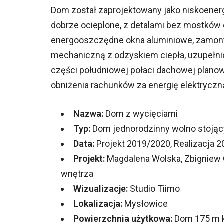
Dom został zaprojektowany jako niskoener
dobrze ocieplone, z detalami bez mostków
energooszczędne okna aluminiowe, zamonto
mechaniczną z odzyskiem ciepła, uzupełnio
części południowej połaci dachowej planow
obniżenia rachunków za energię elektryczn
Nazwa:
Dom z wycięciami
Typ:
Dom jednorodzinny wolno stojąc
Data:
Projekt 2019/2020, Realizacja 
Projekt:
Magdalena Wolska, Zbigniew G
wnętrza
Wizualizacje:
Studio Tiimo
Lokalizacja:
Mysłowice
Powierzchnia użytkowa:
Dom 175 m kw