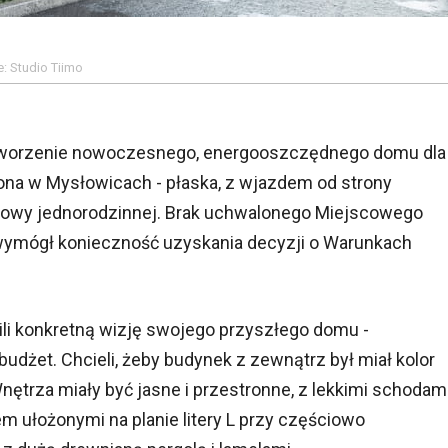
: Studio Tiimo
worzenie nowoczesnego, energooszczędnego domu dla
żona w Mysłowicach - płaska, z wjazdem od strony
dowy jednorodzinnej. Brak uchwalonego Miejscowego
ymógł konieczność uzyskania decyzji o Warunkach
i konkretną wizję swojego przyszłego domu -
żet. Chcieli, żeby budynek z zewnątrz był miał kolor
nętrza miały być jasne i przestronne, z lekkimi schodam
em ułożonymi na planie litery L przy częściowo