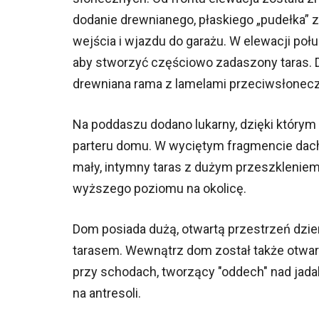
dodanie drewnianego, płaskiego „pudełka” 
wejścia i wjazdu do garażu. W elewacji połu
aby stworzyć częściowo zadaszony taras. D
drewniana rama z lamelami przeciwsłoneczn
Na poddaszu dodano lukarny, dzięki którym
parteru domu. W wyciętym fragmencie dachu
mały, intymny taras z dużym przeszklenie
wyższego poziomu na okolicę.
Dom posiada dużą, otwartą przestrzeń dzie
tarasem. Wewnątrz dom został także otwart
przy schodach, tworzący "oddech" nad jada
na antresoli.