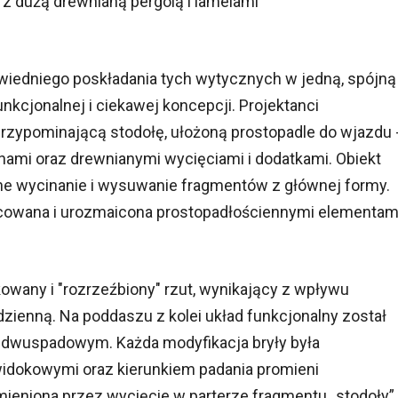
 z dużą drewnianą pergolą i lamelami
wiedniego poskładania tych wytycznych w jedną, spójną
kcjonalnej i ciekawej koncepcji. Projektanci
rzypominającą stodołę, ułożoną prostopadle do wjazdu 
rnami oraz drewnianymi wycięciami i dodatkami. Obiekt
e wycinanie i wysuwanie fragmentów z głównej formy.
nicowana i urozmaicona prostopadłościennymi elementam
wany i "rozrzeźbiony" rzut, wynikający z wpływu
zienną. Na poddaszu z kolei układ funkcjonalny został
 dwuspadowym. Każda modyfikacja bryły była
idokowymi oraz kierunkiem padania promieni
ieniona przez wycięcie w parterze fragmentu „stodoły” 