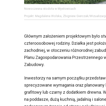
Nowoczesna stodoła w Mysłowicach
Projekt: Magdalena Wolska, Zbigniew Gierczak/Wizualizacje
Głównym założeniem projektowym było st
czteroosobowej rodziny. Działka jest poło
zachodniej, w otoczeniu różnorodnej zabu
Planu Zagospodarowania Przestrzennego w
Zabudowy.
Inwestorzy na samym początku przedstawil
sprecyzowane wymagania oraz planowany bud
grafitowy lub czarny z dodatkiem drewna. W
na poddasze, dużą kuchnią, jadalnią i salon