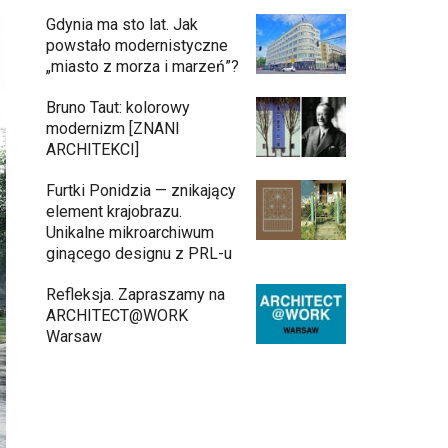
Gdynia ma sto lat. Jak
powstało modernistyczne
„miasto z morza i marzeń”?
Bruno Taut: kolorowy
modernizm [ZNANI
ARCHITEKCI]
Furtki Ponidzia — znikający
element krajobrazu.
Unikalne mikroarchiwum
ginącego designu z PRL-u
Refleksja. Zapraszamy na
ARCHITECT@WORK
Warsaw
Gdynia oczami "Kacha". Wystawa
Kazimierza Ostrowskiego w Muzeum
Miasta Gdyni