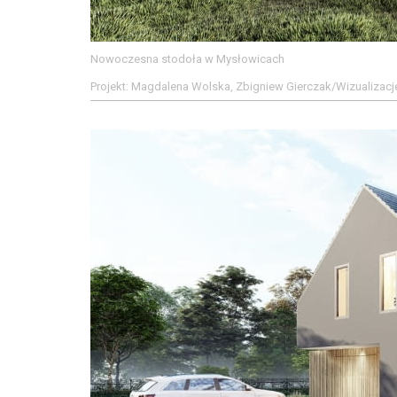
Nowoczesna stodoła w Mysłowicach
Projekt: Magdalena Wolska, Zbigniew Gierczak/Wizualizacje