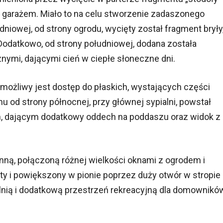
z garażem. Miało to na celu stworzenie zadaszonego
dniowej, od strony ogrodu, wycięty został fragment bryły
odatkowo, od strony południowej, dodana została
ymi, dającymi cień w ciepłe słoneczne dni.
 możliwy jest dostęp do płaskich, wystających części
 od strony północnej, przy głównej sypialni, powstał
m, dającym dodatkowy oddech na poddaszu oraz widok z
nną, połączoną różnej wielkości oknami z ogrodem i
y i powiększony w pionie poprzez duży otwór w stropie
lnią i dodatkową przestrzeń rekreacyjną dla domownikó