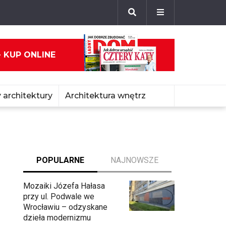
- KUP ONLINE
 architektury
Architektura wnętrz
POPULARNE
NAJNOWSZE
Mozaiki Józefa Hałasa
przy ul. Podwale we
Wrocławiu – odzyskane
dzieła modernizmu