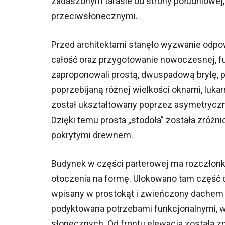
zadaszonym tarasie od strony południowej,
przeciwsłonecznymi.
Przed architektami stanęło wyzwanie odpo
całość oraz przygotowanie nowoczesnej, fun
zaproponowali prostą, dwuspadową bryłę, p
poprzebijaną różnej wielkości oknami, luka
został ukształtowany poprzez asymetryczn
Dzięki temu prosta „stodoła” została zróż
pokrytymi drewnem.
Budynek w części parterowej ma rozczłonko
otoczenia na formę. Ulokowano tam część d
wpisany w prostokąt i zwieńczony dachem
podyktowana potrzebami funkcjonalnymi, w
słonecznych. Od frontu elewacja została zm